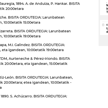
 Jauregia, 1894. A. de Anduiza, P. Hankar. BISITA
M
ik 20:00etara
I
T
rreche. BISITA ORDUTEGIA: Larunbatean
, 10:00etatik 15:00etara
U
ubizarreta. BISITA ORDUTEGIA: Larunbatean
d
n, 10:00etatik 19:00etara
Chapa, M.I. Galindez. BISITA ORDUTEGIA:
 eta igandean, 10:00etatik 19:00etara
, TDM, Aurteneche & Pérez-Iriondo. BISITA
 20:00etara, eta igandean, 15:00etatik
, Ortiz-León. BISITA ORDUTEGIA: Larunbatean,
tik 20:00etara; etea igandean, 10:00etatik -
ra
, 1890. S. Achúcarro. BISITA ORDUTEGIA: