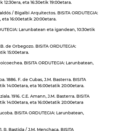
 12:30era, eta 16:30etik 19:00etara.
Galdós / Bigalbi Arquitectos. BISITA ORDUTEGIA:
 eta 16:00etatik 20:00etara.
ORDUTEGIA: Larunbatean eta igandean, 10:30etik
 G.B. de Orbegozo. BISITA ORDUTEGIA:
ik 15:00etara.
e Goicoechea. BISITA ORDUTEGIA: Larunbatean,
a. 1886. F. de Cubas, J.M. Basterra. BISITA
k 14:00etara, eta 16:00etatik 20:00etara.
ala. 1916. C.E. Amann, J.M. Basterra. BISITA
k 14:00etara, eta 16:00etatik 20:00etara
 Rucoba. BISITA ORDUTEGIA: Larunbatean,
1. R. Bastida / J.M. Menchaca. BISITA