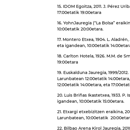
15. IDOM Egoitza, 2011. J. Pérez Ur
17:00etatik 19:00etara
16. YohnJauregia (“La Bolsa” eraik
10:00etatik 20:00etara.
17. Montero Etxea, 1904. L. Aladré
eta igandean, 10:00etatik 14:00etara
18. Carlton Hotela, 1926. M.M. de 
19:00etara
19. Euskalduna Jauregia, 1999/2012.
Larunbatean 12:00etatik 14:00etara,
12:00etatik 14:00etara, eta 17:00etat
20. Luis Briñas Ikastetxea, 1933. P
igandean, 10:00etatik 15:00etara.
21. Etxargi etxebizitzen eraikina, 2
Larunbatean, 10:00etatik 20:00etar
22. Bilbao Arena Kirol Jauregia, 20