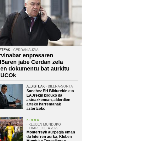
STEAK
CERDAN AUZIA
rvinabar enpresaren
45aren jabe Cerdan zela
oen dokumentu bat aurkitu
 UCOk
ALBISTEAK
BILERA-SORTA
Sanchez EH Bildurekin eta
EAJrekin bilduko da
asteazkenean, alderdien
arteko harremanak
aztertzeko
KIROLA
KLUBEN MUNDUKO
TXAPELKETA 2025
Monterreyk aurpegia eman
du Interren aurka, Kluben