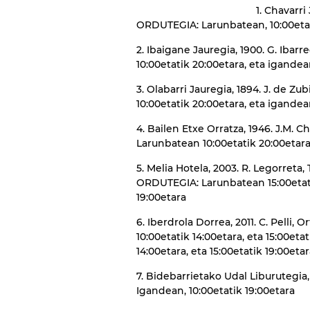
1. Chavarri
ORDUTEGIA: Larunbatean, 10:00etat
2. Ibaigane Jauregia, 1900. G. Iba
10:00etatik 20:00etara, eta igandean
3. Olabarri Jauregia, 1894. J. de Z
10:00etatik 20:00etara, eta igandea
4. Bailen Etxe Orratza, 1946. J.M. 
Larunbatean 10:00etatik 20:00etara,
5. Melia Hotela, 2003. R. Legorreta
ORDUTEGIA: Larunbatean 15:00etatik
19:00etara
6. Iberdrola Dorrea, 2011. C. Pelli
10:00etatik 14:00etara, eta 15:00eta
14:00etara, eta 15:00etatik 19:00eta
7. Bidebarrietako Udal Liburutegia
Igandean, 10:00etatik 19:00etara