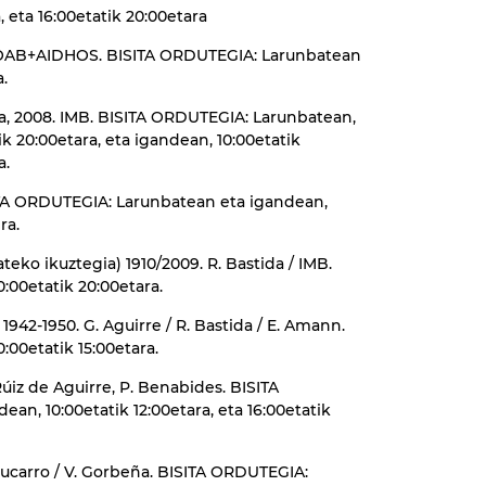
, eta 16:00etatik 20:00etara
2. OAB+AIDHOS. BISITA ORDUTEGIA: Larunbatean
a.
illa, 2008. IMB. BISITA ORDUTEGIA: Larunbatean,
tik 20:00etara, eta igandean, 10:00etatik
a.
ISITA ORDUTEGIA: Larunbatean eta igandean,
ra.
eko ikuztegia) 1910/2009. R. Bastida / IMB.
:00etatik 20:00etara.
1942-1950. G. Aguirre / R. Bastida / E. Amann.
00etatik 15:00etara.
Rúiz de Aguirre, P. Benabides. BISITA
n, 10:00etatik 12:00etara, eta 16:00etatik
chucarro / V. Gorbeña. BISITA ORDUTEGIA: