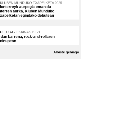
KLUBEN MUNDUKO TXAPELKETA 2025
onterreyk aurpegia eman du
nterren aurka, Kluben Munduko
xapelketan egindako debutean
KULTURA
EKAINAK 19-21
dan barrena, rock-and-rollaren
oinupean
Albiste gehiago