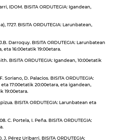
ibarri, IDOM. BISITA ORDUTEGIA: Igandean,
ina), 1727. BISITA ORDUTEGIA: Larunbatean,
n, J.B. Darroquy. BISITA ORDUTEGIA: Larunbatean
, eta 16:00etatik 19:00etara.
Smith. BISITA ORDUTEGIA: Igandean, 10:00etatik
 F. Soriano, D. Palacios. BISITA ORDUTEGIA:
 eta 17:00etatik 20:00etara, eta igandean,
ik 19:00etara.
. Ispizua. BISITA ORDUTEGIA: Larunbatean eta
008. C. Portela, I. Peña. BISITA ORDUTEGIA:
a.
10. J. Pérez Uribarri. BISITA ORDUTEGIA: