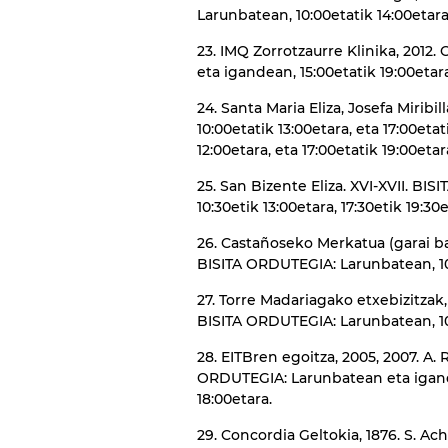
Larunbatean, 10:00etatik 14:00etara
23. IMQ Zorrotzaurre Klinika, 201
eta igandean, 15:00etatik 19:00etar
24. Santa Maria Eliza, Josefa Mirib
10:00etatik 13:00etara, eta 17:00eta
12:00etara, eta 17:00etatik 19:00etar
25. San Bizente Eliza. XVI-XVII. B
10:30etik 13:00etara, 17:30etik 19:30e
26. Castañoseko Merkatua (garai bat
BISITA ORDUTEGIA: Larunbatean, 10
27. Torre Madariagako etxebizitzak, 
BISITA ORDUTEGIA: Larunbatean, 10:
28. EITBren egoitza, 2005, 2007. A. 
ORDUTEGIA: Larunbatean eta igandea
18:00etara.
29. Concordia Geltokia, 1876. S. A