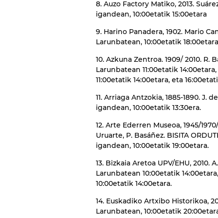
8. Auzo Factory Matiko, 2013. Suár
igandean, 10:00etatik 15:00etara
9. Harino Panadera, 1902. Mario Ca
Larunbatean, 10:00etatik 18:00etar
10. Azkuna Zentroa. 1909/ 2010. R. 
Larunbatean 11:00etatik 14:00etara,
11:00etatik 14:00etara, eta 16:00etat
11. Arriaga Antzokia, 1885-1890. J.
igandean, 10:00etatik 13:30era.
12. Arte Ederren Museoa, 1945/1970/
Uruarte, P. Basáñez. BISITA ORDUTE
igandean, 10:00etatik 19:00etara.
13. Bizkaia Aretoa UPV/EHU, 2010. A
Larunbatean 10:00etatik 14:00etara,
10:00etatik 14:00etara.
14. Euskadiko Artxibo Historikoa, 
Larunbatean, 10:00etatik 20:00etara