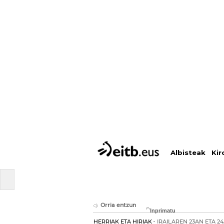
Albisteak
Kir
Orria entzun
HERRIAK ETA HIRIAK
IRAILAREN 23AN ETA 2