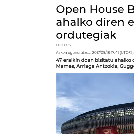
Open House Bi
ahalko diren 
ordutegiak
EITB.EUS
Azken eguneratzea:
2017/09/18
17:41
(UTC+2)
47 eraikin doan bisitatu ahalko 
Mames, Arriaga Antzokia, Gugg