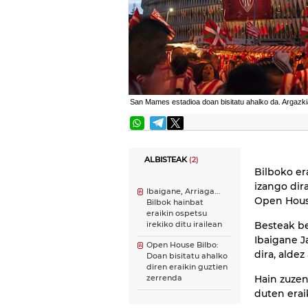
San Mames estadioa doan bisitatu ahalko da. Argazki
ALBISTEAK
(2)
Bilboko er
izango dir
Ibaigane, Arriaga...
Open Hous
Bilbok hainbat
eraikin ospetsu
Besteak be
irekiko ditu irailean
Ibaigane J
Open House Bilbo:
dira, alde
Doan bisitatu ahalko
diren eraikin guztien
Hain zuzen
zerrenda
duten erai