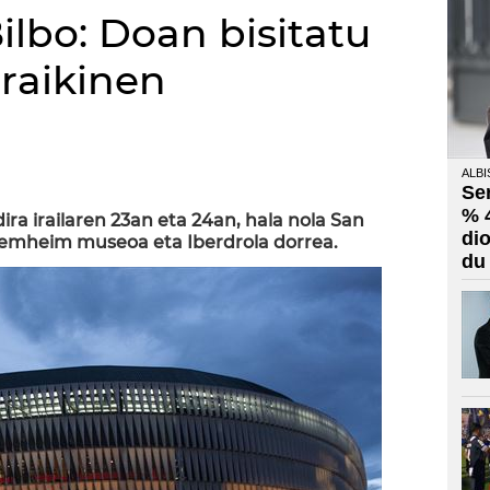
lbo: Doan bisitatu
eraikinen
ALBI
Se
% 
dira irailaren 23an eta 24an, hala nola San
di
emheim museoa eta Iberdrola dorrea.
du