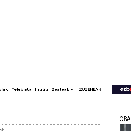
ZUZENEAN
Telebista
Besteak
olak
Irratia
ORA
4AN