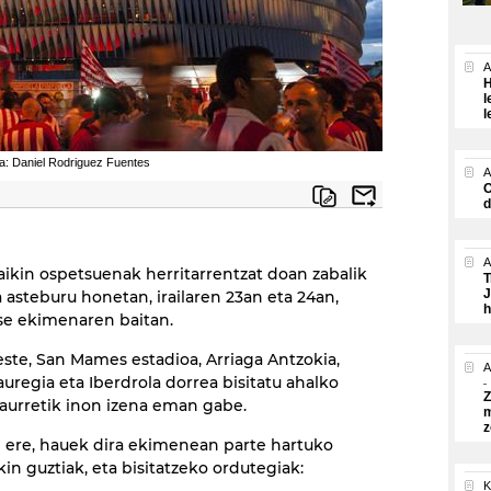
A
H
l
l
a: Daniel Rodriguez Fuentes
A
O
d
A
aikin ospetsuenak herritarrentzat doan zabalik
T
J
a asteburu honetan, irailaren 23an eta 24an,
h
e ekimenaren baitan.
ste, San Mames estadioa, Arriaga Antzokia,
A
auregia eta Iberdrola dorrea bisitatu ahalko
Z
z aurretik inon izena eman gabe.
m
z
 ere, hauek dira ekimenean parte hartuko
kin guztiak, eta bisitatzeko ordutegiak:
K