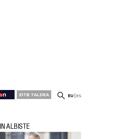
EITB TALDEA
EU
ES
IN ALBISTE