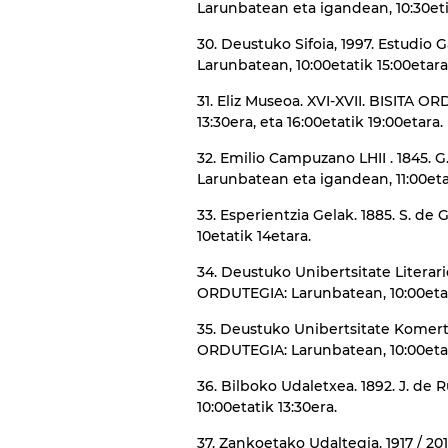
Larunbatean eta igandean, 10:30etik
30. Deustuko Sifoia, 1997. Estudio 
Larunbatean, 10:00etatik 15:00etara,
31. Eliz Museoa. XVI-XVII. BISITA 
13:30era, eta 16:00etatik 19:00etara.
32. Emilio Campuzano LHII . 1845.
Larunbatean eta igandean, 11:00etat
33. Esperientzia Gelak. 1885. S. d
10etatik 14etara.
34. Deustuko Unibertsitate Literario
ORDUTEGIA: Larunbatean, 10:00etati
35. Deustuko Unibertsitate Komertzi
ORDUTEGIA: Larunbatean, 10:00etati
36. Bilboko Udaletxea. 1892. J. de
10:00etatik 13:30era.
37. Zankoetako Udaltegia. 1917 / 201