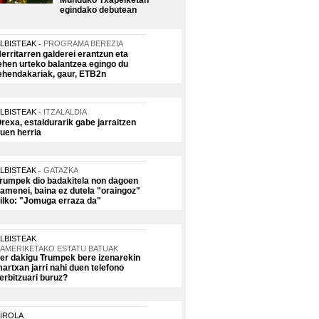
Munduko Txapelketan
egindako debutean
LBISTEAK
PROGRAMA BEREZIA
erritarren galderei erantzun eta
ehen urteko balantzea egingo du
ehendakariak, gaur, ETB2n
LBISTEAK
ITZALALDIA
rexa, estaldurarik gabe jarraitzen
uen herria
LBISTEAK
GATAZKA
rumpek dio badakitela non dagoen
amenei, baina ez dutela "oraingoz"
ilko: "Jomuga erraza da"
LBISTEAK
AMERIKETAKO ESTATU BATUAK
er dakigu Trumpek bere izenarekin
artxan jarri nahi duen telefono
erbitzuari buruz?
IROLA