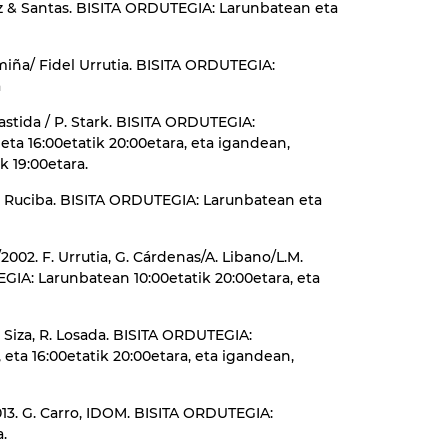
ez & Santas. BISITA ORDUTEGIA: Larunbatean eta
miña/ Fidel Urrutia. BISITA ORDUTEGIA:
a
Bastida / P. Stark. BISITA ORDUTEGIA:
 eta 16:00etatik 20:00etara, eta igandean,
ik 19:00etara.
 de Ruciba. BISITA ORDUTEGIA: Larunbatean eta
2002. F. Urrutia, G. Cárdenas/A. Libano/L.M.
GIA: Larunbatean 10:00etatik 20:00etara, eta
. Siza, R. Losada. BISITA ORDUTEGIA:
 eta 16:00etatik 20:00etara, eta igandean,
2013. G. Carro, IDOM. BISITA ORDUTEGIA:
.