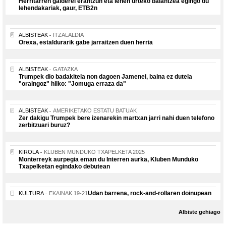
Herritarren galderei erantzun eta lehen urteko balantzea egingo du
lehendakariak, gaur, ETB2n
ALBISTEAK
ITZALALDIA
Orexa, estaldurarik gabe jarraitzen duen herria
ALBISTEAK
GATAZKA
Trumpek dio badakitela non dagoen Jamenei, baina ez dutela
"oraingoz" hilko: "Jomuga erraza da"
ALBISTEAK
AMERIKETAKO ESTATU BATUAK
Zer dakigu Trumpek bere izenarekin martxan jarri nahi duen telefono
zerbitzuari buruz?
KIROLA
KLUBEN MUNDUKO TXAPELKETA 2025
Monterreyk aurpegia eman du Interren aurka, Kluben Munduko
Txapelketan egindako debutean
Udan barrena, rock-and-rollaren doinupean
KULTURA
EKAINAK 19-21
Albiste gehiago