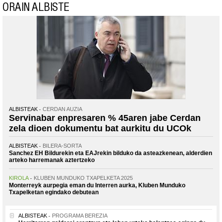
ORAIN ALBISTE
ALBISTEAK
CERDAN AUZIA
Servinabar enpresaren % 45aren jabe Cerdan
zela dioen dokumentu bat aurkitu du UCOk
ALBISTEAK
BILERA-SORTA
Sanchez EH Bildurekin eta EAJrekin bilduko da asteazkenean, alderdien
arteko harremanak aztertzeko
KIROLA
KLUBEN MUNDUKO TXAPELKETA 2025
Monterreyk aurpegia eman du Interren aurka, Kluben Munduko
Txapelketan egindako debutean
ALBISTEAK
PROGRAMA BEREZIA