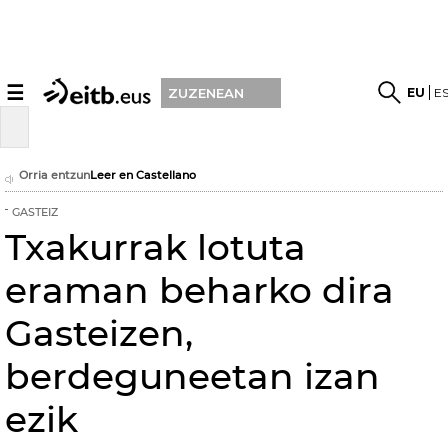
☰
EU
E
ZUZENEAN
Orria entzun
Leer en Castellano
GASTEIZ
Txakurrak lotuta
eraman beharko dira
Gasteizen,
berdeguneetan izan
ezik