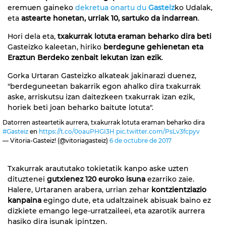
eremuen gaineko
dekretua onartu du
Gasteiz
ko Udalak,
eta
astearte honetan, urriak 10, sartuko da indarrean
.
Hori dela eta,
txakurrak lotuta eraman beharko dira beti
Gasteizko kaleetan, hiriko
berdegune gehienetan eta
Eraztun Berdeko zenbait lekutan izan ezik
.
Gorka Urtaran Gasteizko alkateak jakinarazi duenez,
"berdeguneetan bakarrik egon ahalko dira txakurrak
aske, arriskutsu izan daitezkeen txakurrak izan ezik,
horiek beti joan beharko baitute lotuta".
Datorren asteartetik aurrera, txakurrak lotuta eraman beharko dira
#Gasteiz
en
https://t.co/0oauPHGI3H
pic.twitter.com/PsLv3fcpyv
— Vitoria-Gasteiz! (@vitoriagasteiz)
6 de octubre de 2017
Txakurrak araututako tokietatik kanpo aske uzten
dituztenei
gutxienez 120 euroko isuna
ezarriko zaie.
Halere, Urtaranen arabera, urrian zehar
kontzientziazio
kanpaina
egingo dute, eta udaltzainek abisuak baino ez
dizkiete emango lege-urratzaileei, eta azarotik aurrera
hasiko dira isunak ipintzen.