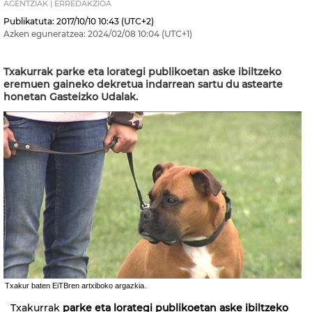
AGENTZIAK | ERREDAKZIOA
Publikatuta:
2017/10/10
10:43
(UTC+2)
Azken eguneratzea:
2024/02/08
10:04
(UTC+1)
Txakurrak parke eta lorategi publikoetan aske ibiltzeko
eremuen gaineko dekretua indarrean sartu du astearte
honetan Gasteizko Udalak.
Txakur baten EiTBren artxiboko argazkia.
Txakurrak
parke eta lorategi publikoetan aske ibiltzeko