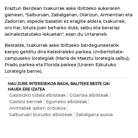
Eraztun Berdean txakurrak aske ibiltzeko aukeraren
gainean, "Salburuan, Zabalganan, Olarizun, Armentian eta
Zadorran, espezie basatiei ez eragite aldera, txakurrek,
oro har, lotuta joan beharko dute, salbu eta berariaz
seinaleztatutako lekuetan", esan du Urtaranek.
Bestalde, txakurrak aske ibiltzeko berdeguneetatik
kanpo gelditu dira Katedraleko parkea, Unibertsitate-
campuseko lorategiak (Maria de Maeztu lorategia salbu),
Prado parkea eta Florida parkea (Uraren Ezkutuko
Lorategia barne).
HAU ZURE INTERESEKOA BADA, BALITEKE BESTE GAI
HAUEK ERE IZATEA
Gasteizko Udala albisteak
Gizartea albisteak
Gasteiz berriak
Eguneko albisteak
Animaliak azken ordukoa
Salburuari buruzko albisteak
Zabalgana auzoa