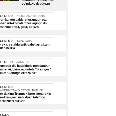
Munduko Txapelketan
egindako debutean
LBISTEAK
PROGRAMA BEREZIA
erritarren galderei erantzun eta
ehen urteko balantzea egingo du
ehendakariak, gaur, ETB2n
LBISTEAK
ITZALALDIA
rexa, estaldurarik gabe jarraitzen
uen herria
LBISTEAK
GATAZKA
rumpek dio badakitela non dagoen
amenei, baina ez dutela "oraingoz"
ilko: "Jomuga erraza da"
LBISTEAK
AMERIKETAKO ESTATU BATUAK
er dakigu Trumpek bere izenarekin
artxan jarri nahi duen telefono
erbitzuari buruz?
IROLA