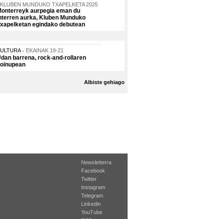
KLUBEN MUNDUKO TXAPELKETA 2025
onterreyk aurpegia eman du
nterren aurka, Kluben Munduko
xapelketan egindako debutean
KULTURA
EKAINAK 19-21
dan barrena, rock-and-rollaren
oinupean
Albiste gehiago
Newsletterra
Facebook
Twitter
Instagram
Telegram
Linkedin
YouTube