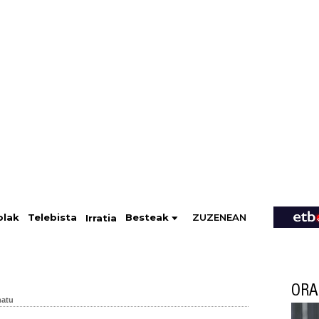
ZUZENEAN
Telebista
Besteak
olak
Irratia
ORA