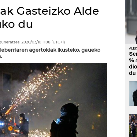
ak Gasteizko Alde
uko du
guneratzea:
2020/03/10
11:08
(UTC+1)
ALBI
' eleberriaren agertokiak ikusteko, gaueko
Se
.
% 
di
du