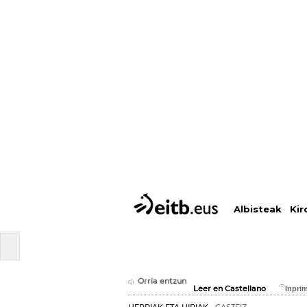
Albisteak
Kir
Orria entzun
Leer en Castellano