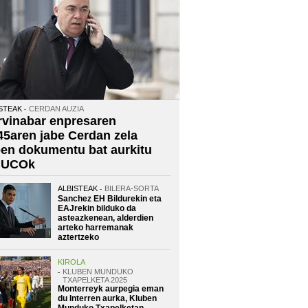
STEAK
CERDAN AUZIA
rvinabar enpresaren
45aren jabe Cerdan zela
oen dokumentu bat aurkitu
 UCOk
ALBISTEAK
BILERA-SORTA
Sanchez EH Bildurekin eta
EAJrekin bilduko da
asteazkenean, alderdien
arteko harremanak
aztertzeko
KIROLA
KLUBEN MUNDUKO
TXAPELKETA 2025
Monterreyk aurpegia eman
du Interren aurka, Kluben