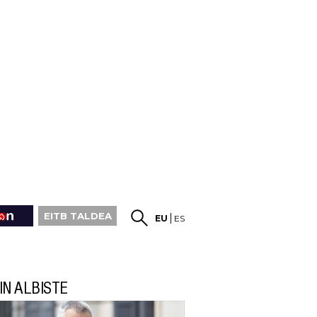
EITB TALDEA
EU
ES
IN ALBISTE