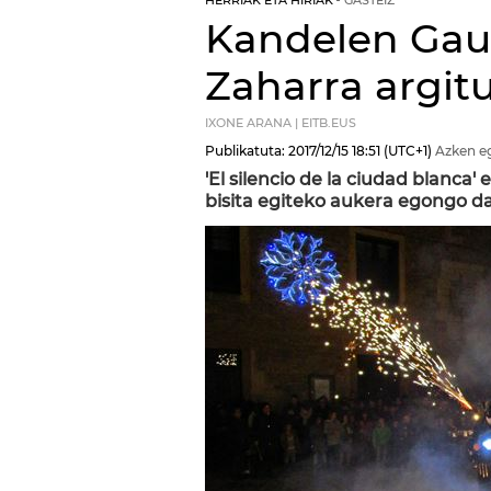
HERRIAK ETA HIRIAK
GASTEIZ
Kandelen Gau
Zaharra argit
IXONE ARANA | EITB.EUS
Publikatuta:
2017/12/15
18:51
(UTC+1)
Azken e
'El silencio de la ciudad blanca
bisita egiteko aukera egongo da