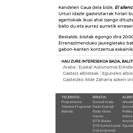
Kandelen Gaua dela bide,
El silen
Urturi idazle gasteiztarrak hiriar
agertokiak ikusi ahal izango dituzt
balio du eta aurrez aurretik errese
Bestalde, bisitak egongo dira 20:0
Errenazimenduko jauregietako ba
gabon-kanten kontzertua eskainiko
HAU ZURE INTERESEKOA BADA, BALIT
Araba
Euskal Autonomia Erkid
Gasteiz albisteak
Eguneko albis
Gasteizko Alde Zaharra azken o
TELEBISTA:
IRRATIA:
ALBIS
Programazioa
Euskadi Irratia
Aktuali
Telebista Programak
Radio Euskadi
Ekonom
Bideoak
Radio Vitoria
Politika
Gaztea
Kultura
EITB Musika
Ikusmi
EiTB Euskal kantak
Egurald
Irrati programak