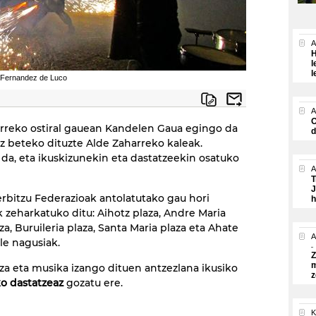
A
H
l
l
o Fernandez de Luco
A
O
urreko ostiral gauean Kandelen Gaua egingo da
d
z beteko dituzte Alde Zaharreko kaleak.
da, eta ikuskizunekin eta dastatzeekin osatuko
A
T
J
erbitzu Federazioak antolatutako gau hori
h
k zeharkatuko ditu: Aihotz plaza, Andre Maria
a, Buruileria plaza, Santa Maria plaza eta Ahate
A
ale nagusiak.
Z
m
tza eta musika izango dituen antzezlana ikusiko
z
o dastatzeaz
gozatu ere.
K