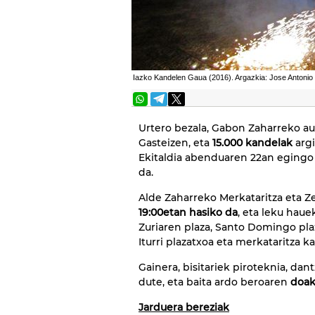
Iazko Kandelen Gaua (2016). Argazkia: Jose Antoni
Urtero bezala, Gabon Zaharreko a
Gasteizen, eta
15.000 kandelak
argi
Ekitaldia abenduaren 22an egingo 
da.
Alde Zaharreko Merkataritza eta Z
19:00etan hasiko da
, eta leku haue
Zuriaren plaza, Santo Domingo plaz
Iturri plazatxoa eta merkataritza k
Gainera, bisitariek piroteknia, dan
dute, eta baita ardo beroaren
doak
Jarduera bereziak