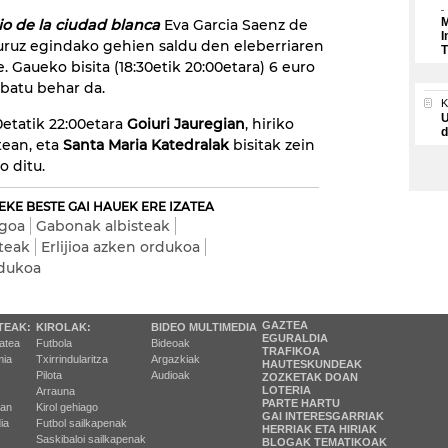
M
cio de la ciudad blanca
Eva Garcia Saenz de
I
i buruz egindako gehien saldu den eleberriaren
T
e. Gaueko bisita (18:30etik 20:00etara) 6 euro
rbatu behar da.
U
0etatik 22:00etara
Goiuri Jauregian
, hiriko
d
tean, eta
Santa Maria Katedralak
bisitak zein
 ditu.
EKE BESTE GAI HAUEK ERE IZATEA
egoa
Gabonak albisteak
teak
Erlijioa azken ordukoa
rdukoa
GAZTEA
TEAK:
KIROLAK:
BIDEO MULTIMEDIA
EGURALDIA
tatea
Futbola
Bideoak
TRAFIKOA
ia
Txirrindularitza
Argazkiak
HAUTESKUNDEAK
Pilota
Audioak
ZOZKETAK DOAN
LOTERIA
Arrauna
PARTE HARTU
ran
Kirol gehiago
GAI INTERESGARRIAK
ia
Futbol sailkapenak
HERRIAK ETA HIRIAK
Saskibaloi sailkapenak
BLOGAK TEMATIKOAK