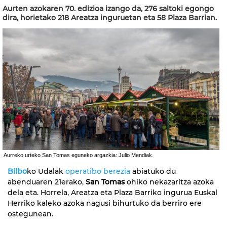
Aurten azokaren 70. edizioa izango da, 276 saltoki egongo
dira, horietako 218 Areatza inguruetan eta 58 Plaza Barrian.
Aurreko urteko San Tomas eguneko argazkia: Julio Mendiak.
Bilbo
ko Udalak
operatibo berezia
abiatuko du
abenduaren 21erako,
San Tomas
ohiko nekazaritza azoka
dela eta. Horrela, Areatza eta Plaza Barriko ingurua Euskal
Herriko kaleko azoka nagusi bihurtuko da berriro ere
ostegunean.