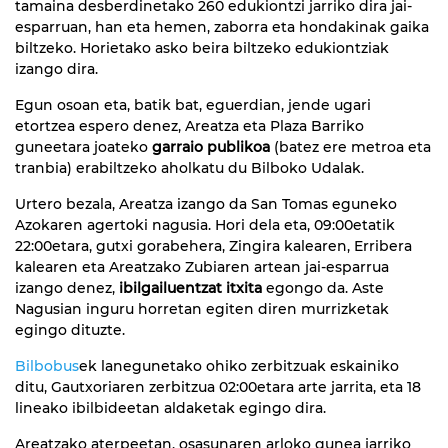
tamaina desberdinetako 260 edukiontzi jarriko dira jai-
esparruan
, han eta hemen, zaborra eta hondakinak gaika
biltzeko. Horietako asko beira biltzeko edukiontziak
izango dira.
Egun osoan eta, batik bat, eguerdian, jende ugari
etortzea espero denez,
Areatza eta Plaza Barriko
guneetara joateko
garraio publikoa
(batez ere metroa eta
tranbia) erabiltzeko aholkatu du
Bilboko Udalak
.
Urtero bezala, Areatza izango da San Tomas eguneko
Azokaren agertoki nagusia. Hori dela eta,
09:00etatik
22:00etara
, gutxi gorabehera, Zingira kalearen, Erribera
kalearen eta Areatzako Zubiaren artean jai-esparrua
izango denez,
ibilgailuentzat itxita
egongo da. Aste
Nagusian inguru horretan egiten diren murrizketak
egingo dituzte.
Bilbobus
ek lanegunetako ohiko zerbitzuak eskainiko
ditu, Gautxoriaren zerbitzua 02:00etara arte jarrita, eta 18
lineako ibilbideetan aldaketak egingo dira.
Areatzako aterpeetan, osasunaren arloko gunea jarriko