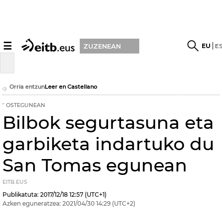
☰
EU
E
ZUZENEAN
Orria entzun
Leer en Castellano
OSTEGUNEAN
Bilbok segurtasuna eta
garbiketa indartuko du
San Tomas egunean
EITB.EUS
Publikatuta:
2017/12/18
12:57
(UTC+1)
Azken eguneratzea:
2021/04/30
14:29
(UTC+2)