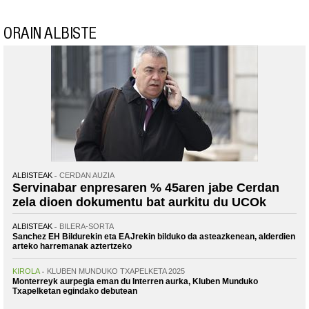
ORAIN ALBISTE
ALBISTEAK
CERDAN AUZIA
Servinabar enpresaren % 45aren jabe Cerdan
zela dioen dokumentu bat aurkitu du UCOk
ALBISTEAK
BILERA-SORTA
Sanchez EH Bildurekin eta EAJrekin bilduko da asteazkenean, alderdien
arteko harremanak aztertzeko
KIROLA
KLUBEN MUNDUKO TXAPELKETA 2025
Monterreyk aurpegia eman du Interren aurka, Kluben Munduko
Txapelketan egindako debutean