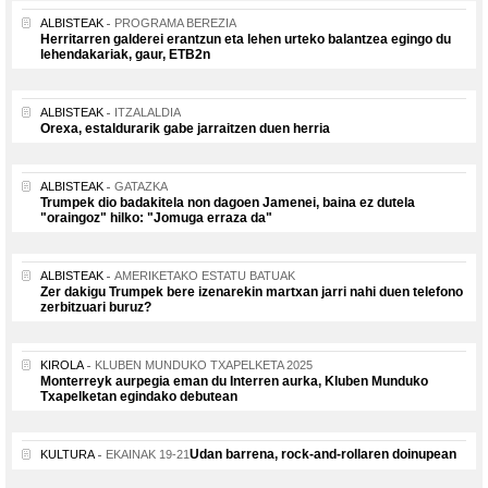
ALBISTEAK
PROGRAMA BEREZIA
Herritarren galderei erantzun eta lehen urteko balantzea egingo du
lehendakariak, gaur, ETB2n
ALBISTEAK
ITZALALDIA
Orexa, estaldurarik gabe jarraitzen duen herria
ALBISTEAK
GATAZKA
Trumpek dio badakitela non dagoen Jamenei, baina ez dutela
"oraingoz" hilko: "Jomuga erraza da"
ALBISTEAK
AMERIKETAKO ESTATU BATUAK
Zer dakigu Trumpek bere izenarekin martxan jarri nahi duen telefono
zerbitzuari buruz?
KIROLA
KLUBEN MUNDUKO TXAPELKETA 2025
Monterreyk aurpegia eman du Interren aurka, Kluben Munduko
Txapelketan egindako debutean
Udan barrena, rock-and-rollaren doinupean
KULTURA
EKAINAK 19-21