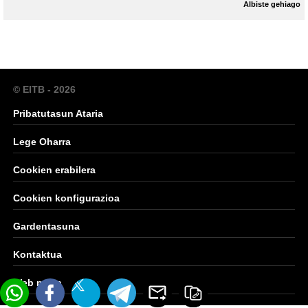
Albiste gehiago
© EITB - 2026
Pribatutasun Ataria
Lege Oharra
Cookien erabilera
Cookien konfigurazioa
Gardentasuna
Kontaktua
Web mapa