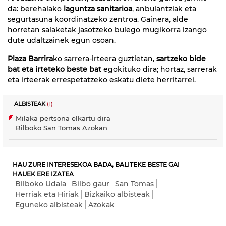
da: berehalako
laguntza sanitarioa
, anbulantziak eta
segurtasuna koordinatzeko zentroa. Gainera, alde
horretan salaketak jasotzeko bulego mugikorra izango
dute udaltzainek egun osoan.
Plaza Barrira
ko sarrera-irteera guztietan,
sartzeko bide
bat eta irteteko beste bat
egokituko dira; hortaz, sarrerak
eta irteerak errespetatzeko eskatu diete herritarrei.
ALBISTEAK
(1)
Milaka pertsona elkartu dira
Bilboko San Tomas Azokan
HAU ZURE INTERESEKOA BADA, BALITEKE BESTE GAI
HAUEK ERE IZATEA
Bilboko Udala
Bilbo gaur
San Tomas
Herriak eta Hiriak
Bizkaiko albisteak
Eguneko albisteak
Azokak