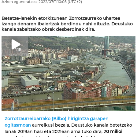
Azken eguneratzea:
2022/07/11
10:05
(UTC+2)
Betetze-lanekin etorkizunean Zorrotzaurreko uhartea
izango denaren ibaiertzak berdindu nahi dituzte. Deustuko
kanala zabaltzeko obrak desberdinak dira.
1:16
Zorrotzaurreibarrako (Bilbo) hirigintza garapen
egitasmoan
aurreikusi bezala, Deustuko kanala betetzeko
lanak 2019an hasi eta 2021ean amaituko dira, 2
0 milioi