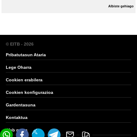
Albiste gehiago
© EITB - 2026
Pribatutasun Ataria
Lege Oharra
Cookien erabilera
Cookien konfigurazioa
Gardentasuna
Kontaktua
Web mapa