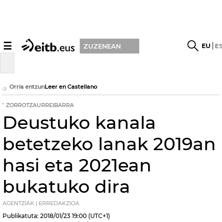
☰
EU
E
ZUZENEAN
Orria entzun
Leer en Castellano
ZORROTZAURREIBARRA
Deustuko kanala
betetzeko lanak 2019an
hasi eta 2021ean
bukatuko dira
AGENTZIAK | ERREDAKZIOA
Publikatuta:
2018/01/23
19:00
(UTC+1)