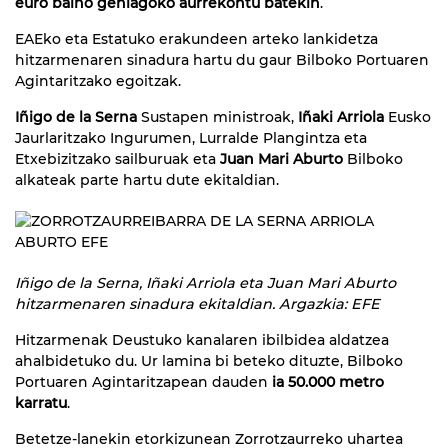
euro baino gehiagoko aurrekontu batekin
.
EAEko eta Estatuko erakundeen arteko lankidetza
hitzarmenaren sinadura hartu du gaur Bilboko Portuaren
Agintaritzako egoitzak.
Iñigo de la Serna
Sustapen ministroak,
Iñaki Arriola
Eusko
Jaurlaritzako Ingurumen, Lurralde Plangintza eta
Etxebizitzako sailburuak eta
Juan Mari Aburto
Bilboko
alkateak parte hartu dute ekitaldian.
Iñigo de la Serna, Iñaki Arriola eta
Juan Mari Aburto
hitzarmenaren sinadura ekitaldian. Argazkia: EFE
Hitzarmenak Deustuko kanalaren ibilbidea aldatzea
ahalbidetuko du. Ur lamina bi beteko dituzte, Bilboko
Portuaren Agintaritzapean dauden
ia 50.000 metro
karratu
.
Betetze-lanekin etorkizunean Zorrotzaurreko uhartea