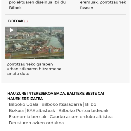
proiektuaren diseinua itxi du
eremuak, Zorrotzaurreko 
Bilbok
fasean
BIDEOAK
(1)
Zorrotzaurreko garapen
urbanistikoaren hitzarmena
sinatu dute
HAU ZURE INTERESEKOA BADA, BALITEKE BESTE GAI
HAUEK ERE IZATEA
Bilboko Udala
Bilboko Itsasadarra
Bilbo
Bizkaia
EAE albisteak
Bilboko Portua bideoak
Ekonomia berriak
Gaurko azken orduko albistea
Deusturen azken ordukoa