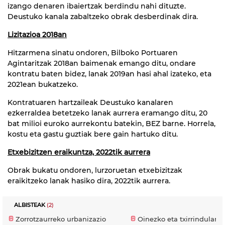
izango denaren ibaiertzak berdindu nahi dituzte.
Deustuko kanala zabaltzeko obrak desberdinak dira.
Lizitazioa 2018an
Hitzarmena sinatu ondoren, Bilboko Portuaren
Agintaritzak 2018an baimenak emango ditu, ondare
kontratu baten bidez, lanak 2019an hasi ahal izateko, eta
2021ean bukatzeko.
Kontratuaren hartzaileak Deustuko kanalaren
ezkerraldea betetzeko lanak aurrera eramango ditu, 20
bat milioi euroko aurrekontu batekin, BEZ barne. Horrela,
kostu eta gastu guztiak bere gain hartuko ditu.
Etxebizitzen eraikuntza, 2022tik aurrera
Obrak bukatu ondoren, lurzoruetan etxebizitzak
eraikitzeko lanak hasiko dira, 2022tik aurrera.
ALBISTEAK
(2)
Zorrotzaurreko urbanizazio
Oinezko eta txirrindulari