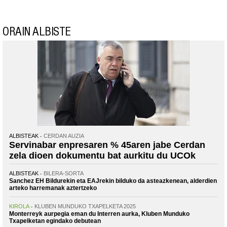
ORAIN ALBISTE
ALBISTEAK
CERDAN AUZIA
Servinabar enpresaren % 45aren jabe Cerdan
zela dioen dokumentu bat aurkitu du UCOk
ALBISTEAK
BILERA-SORTA
Sanchez EH Bildurekin eta EAJrekin bilduko da asteazkenean, alderdien
arteko harremanak aztertzeko
KIROLA
KLUBEN MUNDUKO TXAPELKETA 2025
Monterreyk aurpegia eman du Interren aurka, Kluben Munduko
Txapelketan egindako debutean