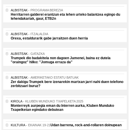
ALBISTEAK
PROGRAMA BEREZIA
Herritarren galderei erantzun eta lehen urteko balantzea egingo du
lehendakariak, gaur, ETB2n
ALBISTEAK
ITZALALDIA
Orexa, estaldurarik gabe jarraitzen duen herria
ALBISTEAK
GATAZKA
Trumpek dio badakitela non dagoen Jamenei, baina ez dutela
"oraingoz" hilko: "Jomuga erraza da"
ALBISTEAK
AMERIKETAKO ESTATU BATUAK
Zer dakigu Trumpek bere izenarekin martxan jarri nahi duen telefono
zerbitzuari buruz?
KIROLA
KLUBEN MUNDUKO TXAPELKETA 2025
Monterreyk aurpegia eman du Interren aurka, Kluben Munduko
Txapelketan egindako debutean
Udan barrena, rock-and-rollaren doinupean
KULTURA
EKAINAK 19-21