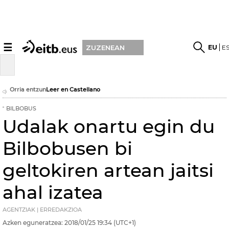
☰
EU
E
ZUZENEAN
Orria entzun
Leer en Castellano
BILBOBUS
Udalak onartu egin du
Bilbobusen bi
geltokiren artean jaitsi
ahal izatea
AGENTZIAK | ERREDAKZIOA
Azken eguneratzea:
2018/01/25
19:34
(UTC+1)