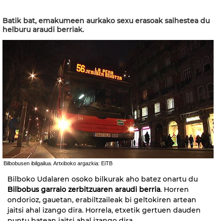
Batik bat, emakumeen aurkako sexu erasoak saihestea du
helburu araudi berriak.
Bilbobusen ibilgailua. Artxiboko argazkia: EiTB
Bilboko Udalaren osoko bilkurak aho batez onartu du
Bilbobus garraio zerbitzuaren araudi berria
. Horren
ondorioz, gauetan, erabiltzaileak bi geltokiren artean
jaitsi ahal izango dira. Horrela, etxetik gertuen dauden
puntu batean jaitsi ahal izango dira.