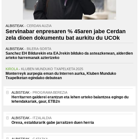
ALBISTEAK
CERDAN AUZIA
Servinabar enpresaren % 45aren jabe Cerdan
zela dioen dokumentu bat aurkitu du UCOk
ALBISTEAK
BILERA-SORTA
Sanchez EH Bildurekin eta EAJrekin bilduko da asteazkenean, alderdien
arteko harremanak aztertzeko
KIROLA
KLUBEN MUNDUKO TXAPELKETA 2025
Monterreyk aurpegia eman du Interren aurka, Kluben Munduko
Txapelketan egindako debutean
ALBISTEAK
PROGRAMA BEREZIA
Herritarren galderei erantzun eta lehen urteko balantzea egingo du
lehendakariak, gaur, ETB2n
ALBISTEAK
ITZALALDIA
Orexa, estaldurarik gabe jarraitzen duen herria
ALBISTEAK
GATAZKA