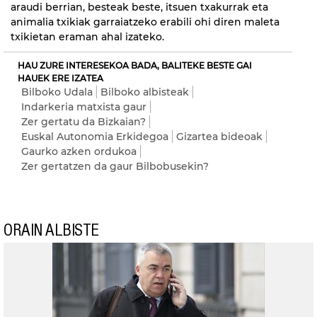
araudi berrian, besteak beste, itsuen txakurrak eta
animalia txikiak garraiatzeko erabili ohi diren maleta
txikietan eraman ahal izateko.
HAU ZURE INTERESEKOA BADA, BALITEKE BESTE GAI
HAUEK ERE IZATEA
Bilboko Udala
Bilboko albisteak
Indarkeria matxista gaur
Zer gertatu da Bizkaian?
Euskal Autonomia Erkidegoa
Gizartea bideoak
Gaurko azken ordukoa
Zer gertatzen da gaur Bilbobusekin?
ORAIN ALBISTE