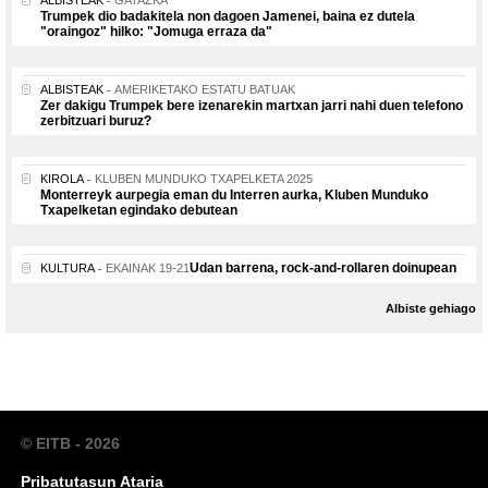
Trumpek dio badakitela non dagoen Jamenei, baina ez dutela
"oraingoz" hilko: "Jomuga erraza da"
ALBISTEAK
AMERIKETAKO ESTATU BATUAK
Zer dakigu Trumpek bere izenarekin martxan jarri nahi duen telefono
zerbitzuari buruz?
KIROLA
KLUBEN MUNDUKO TXAPELKETA 2025
Monterreyk aurpegia eman du Interren aurka, Kluben Munduko
Txapelketan egindako debutean
Udan barrena, rock-and-rollaren doinupean
KULTURA
EKAINAK 19-21
Albiste gehiago
© EITB - 2026
Pribatutasun Ataria