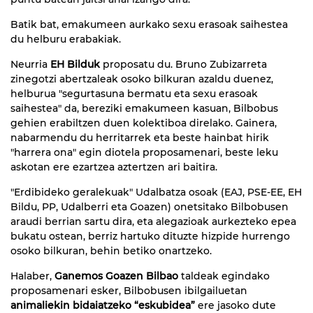
Batik bat, emakumeen aurkako sexu erasoak saihestea
du helburu erabakiak.
Neurria
EH Bilduk
proposatu du. Bruno Zubizarreta
zinegotzi abertzaleak osoko bilkuran azaldu duenez,
helburua "segurtasuna bermatu eta sexu erasoak
saihestea" da, bereziki emakumeen kasuan, Bilbobus
gehien erabiltzen duen kolektiboa direlako. Gainera,
nabarmendu du herritarrek eta beste hainbat hirik
"harrera ona" egin diotela proposamenari, beste leku
askotan ere ezartzea aztertzen ari baitira.
"Erdibideko geralekuak" Udalbatza osoak (EAJ, PSE-EE, EH
Bildu, PP, Udalberri eta Goazen) onetsitako Bilbobusen
araudi berrian sartu dira, eta alegazioak aurkezteko epea
bukatu ostean, berriz hartuko dituzte hizpide hurrengo
osoko bilkuran, behin betiko onartzeko.
Halaber,
Ganemos Goazen Bilbao
taldeak egindako
proposamenari esker, Bilbobusen ibilgailuetan
animaliekin bidaiatzeko “eskubidea”
ere jasoko dute