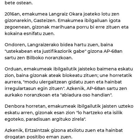
bete ostean.
2016an, emakumea Langraiz Okara joateko lotu zen
gizonarekin, Gasteizen. Emakumea ibilgailuan igota
zegoenean, gizonak marihuana porru bi erre zituen eta
kokaina esnifatu zuen.
Ondoren, Langraizerako bidea hartu zuen, baina
"ustekabean eta justifikaziorik gabe" gizona AP-68an
sartu zen Bilboko noranzkoan.
Orduan, emakumeak ibilgailutik jaisteko baimena eskatu
zion, baina gizonak ateak blokeatu zituen; une horretatik
aurrera, "modu ulergaitzean gidatu zuen eta hainbat
irregulartasun egin zituen". Azkenik, AP-68an sartu zen
aurkako noranzkoan eta "abiadura oso handian".
Denbora horretan, emakumeak ibilgailutik jaisten uzteko
eskatu arren, gizonak esan zion "lo hartzeko eta isilik
egoteko, paradisuan argituko zirela".
Azkenik, Ertzaintzak gizona atxilotu zuen eta hainbat
drogatan positibo eman zuen.