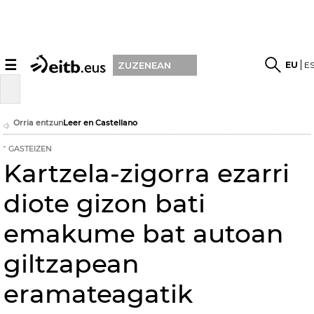
☰
EU
E
ZUZENEAN
Orria entzun
Leer en Castellano
GASTEIZEN
Kartzela-zigorra ezarri
diote gizon bati
emakume bat autoan
giltzapean
eramateagatik