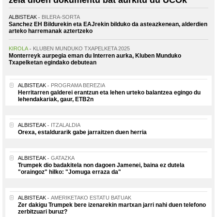
zela dioen dokumentu bat aurkitu du UCOk
ALBISTEAK
BILERA-SORTA
Sanchez EH Bildurekin eta EAJrekin bilduko da asteazkenean, alderdien
arteko harremanak aztertzeko
KIROLA
KLUBEN MUNDUKO TXAPELKETA 2025
Monterreyk aurpegia eman du Interren aurka, Kluben Munduko
Txapelketan egindako debutean
ALBISTEAK
PROGRAMA BEREZIA
Herritarren galderei erantzun eta lehen urteko balantzea egingo du
lehendakariak, gaur, ETB2n
ALBISTEAK
ITZALALDIA
Orexa, estaldurarik gabe jarraitzen duen herria
ALBISTEAK
GATAZKA
Trumpek dio badakitela non dagoen Jamenei, baina ez dutela
"oraingoz" hilko: "Jomuga erraza da"
ALBISTEAK
AMERIKETAKO ESTATU BATUAK
Zer dakigu Trumpek bere izenarekin martxan jarri nahi duen telefono
zerbitzuari buruz?