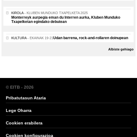
KIROLA
KLUBEN MUNDUKO TXAPELKETA 2025
Monterreyk aurpegia eman du Interren aurka, Kluben Munduko
Txapelketan egindako debutean
Udan barrena, rock-and-rollaren doinupean
KULTURA
EKAINAK 19-21
Albiste gehiago
© EITB - 2026
Pribatutasun Ataria
Lege Oharra
Cookien erabilera
Cookien konfigurazioa