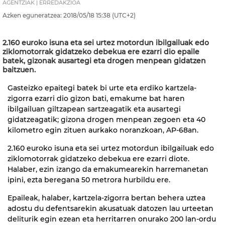
AGENTZIAK | ERREDAKZIOA
Azken eguneratzea:
2018/05/18
15:38
(UTC+2)
2.160 euroko isuna eta sei urtez motordun ibilgailuak edo
ziklomotorrak gidatzeko debekua ere ezarri dio epaile
batek, gizonak ausartegi eta drogen menpean gidatzen
baitzuen.
Gasteizko epaitegi batek bi urte eta erdiko kartzela-
zigorra ezarri dio gizon bati, emakume bat haren
ibilgailuan giltzapean sartzeagatik eta ausartegi
gidatzeagatik; gizona drogen menpean zegoen eta 40
kilometro egin zituen aurkako noranzkoan, AP-68an.
2.160 euroko isuna eta sei urtez motordun ibilgailuak edo
ziklomotorrak gidatzeko debekua ere ezarri diote.
Halaber, ezin izango da emakumearekin harremanetan
ipini, ezta beregana 50 metrora hurbildu ere.
Epaileak, halaber, kartzela-zigorra bertan behera uztea
adostu du defentsarekin akusatuak datozen lau urteetan
deliturik egin ezean eta herritarren onurako 200 lan-ordu