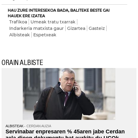
HAU ZURE INTERESEKOA BADA, BALITEKE BESTE GAI
HAUEK ERE IZATEA
Trafikoa
Umeak tratu txarrak
Indarkeria matxista gaur
Gizartea
Gasteiz
Albisteak
Espetxeak
ORAIN ALBISTE
ALBISTEAK
CERDAN AUZIA
Servinabar enpresaren % 45aren jabe Cerdan