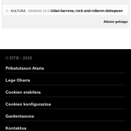
Udan barrena, rock-and-rollaren doinupean
KULTURA
EKAINAK 19-21
Albiste gehiago
© EITB - 2026
Pribatutasun Ataria
Lege Oharra
Cookien erabilera
Cookien konfigurazioa
Gardentasuna
Kontaktua