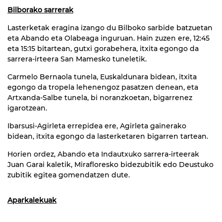
Bilborako sarrerak
Lasterketak eragina izango du Bilboko sarbide batzuetan
eta Abando eta Olabeaga inguruan. Hain zuzen ere, 12:45
eta 15:15 bitartean, gutxi gorabehera, itxita egongo da
sarrera-irteera San Mamesko tuneletik.
Carmelo Bernaola tunela, Euskaldunara bidean, itxita
egongo da tropela lehenengoz pasatzen denean, eta
Artxanda-Salbe tunela, bi noranzkoetan, bigarrenez
igarotzean.
Ibarsusi-Agirleta errepidea ere, Agirleta gainerako
bidean, itxita egongo da lasterketaren bigarren tartean.
Horien ordez, Abando eta Indautxuko sarrera-irteerak
Juan Garai kaletik, Mirafloresko bidezubitik edo Deustuko
zubitik egitea gomendatzen dute.
Aparkalekuak