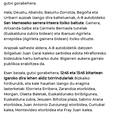
gutxi gorabehera.
Hala, Deustu, Abando, Basurtu-Zorrotza, Begoña eta
Uribarri auzoak izango dira kaltetuenak, A-8 autobideko
San Mameseko sarrera-irteera itxiko baitute
. Gainera,
Artxanda-Salbe eta Carmelo Bernaola tunelak
(Euskalduna zubira bidean) eta Ibarsusi-Agirleta
errepidea (Agirleta gainera bidean) itxiko dituzte.
Arazoak saiheste aldera, A-8 autobidetik datozen
ibilgailuei Juan Garai kaleko sarbidea edota Mirafloresko
bidezubia hartu beharko dute. Bigarren aukera garraio
publikoa erabiltzea da.
Esan bezala, gutxi gorabehera,
12:45 eta 13:45 bitartean
igaroko dira lehen aldiz txirrindulariak
Bizkaiko
hiriburutik, eta kale hauetan izango du eragina
lasterketak: Elorrieta Erribera, Zarandoa etorbidea,
Morgan, Olaeta Baletak, Euskaldunako biribilgunea,
Euskalduna zubia, Jesusen Bihotza plaza, Sabino Arana
etorbidea, Juan Antonio Zunzunegi etorbidea, Gurtubai
kalea, Montevideo etorbidea eta Fray Juan kalea.