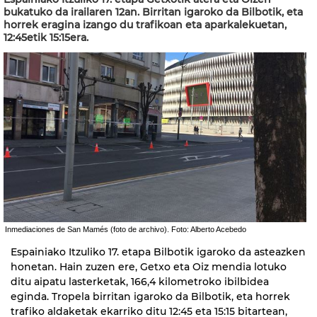
bukatuko da irailaren 12an. Birritan igaroko da Bilbotik, eta
horrek eragina izango du trafikoan eta aparkalekuetan,
12:45etik 15:15era.
Inmediaciones de San Mamés (foto de archivo). Foto: Alberto Acebedo
Espainiako Itzuliko 17. etapa Bilbotik igaroko da asteazken
honetan. Hain zuzen ere, Getxo eta Oiz mendia lotuko
ditu aipatu lasterketak, 166,4 kilometroko ibilbidea
eginda. Tropela birritan igaroko da Bilbotik, eta horrek
trafiko aldaketak ekarriko ditu 12:45 eta 15:15 bitartean,