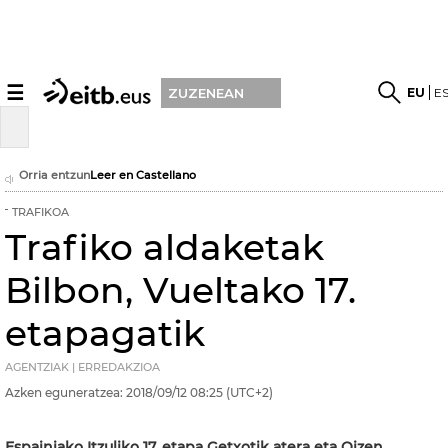
☰
EU
E
ZUZENEAN
Orria entzun
Leer en Castellano
TRAFIKOA
Trafiko aldaketak
Bilbon, Vueltako 17.
etapagatik
AGENTZIAK | ERREDAKZIOA
Azken eguneratzea:
2018/09/12
08:25
(UTC+2)
Espainiako Itzuliko 17. etapa Getxotik atera eta Oizen