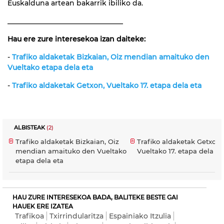
Euskalduna artean bakarrik ibiliko da.
_________________________________
Hau ere zure interesekoa izan daiteke:
-
Trafiko aldaketak Bizkaian, Oiz mendian amaituko den
Vueltako etapa dela eta
-
Trafiko aldaketak Getxon, Vueltako 17. etapa dela eta
ALBISTEAK
(2)
Trafiko aldaketak Bizkaian, Oiz
Trafiko aldaketak Getxon,
mendian amaituko den Vueltako
Vueltako 17. etapa dela et
etapa dela eta
HAU ZURE INTERESEKOA BADA, BALITEKE BESTE GAI
HAUEK ERE IZATEA
Trafikoa
Txirrindularitza
Espainiako Itzulia