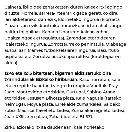
Gainera, ibilbidea zeharkatzen duten kaleak itxi egingo
dituzte. Horrela, sarrera-irteerarik gabe geratuko dira,
larrialdietarako izan ezik, Elorrietako ingurua (Elorrieta
Plazan izan ezik, kontrako noranzkoan irten ahal izango
baitira ibilgailuak Kanaria Uharteen kalean zehar,
Udaltzaingoak erregulatuta), Zarandoa etorbidearen
ibaiertzeko ingurua, Zorrotzaurreko penintsula, Olabeaga
auzoa, San Mames futbol-zelaiaren ingurua, Basurtuko
ospitalea eta Zorrotza auzoko iparraldea (kiroldegiaren
aldea).
12:45 eta 15:15 bitartean, bigarren aldiz sartuko dira
txirrindulariak Bizkaiko hiriburuan
. Kasu horretan, kale
eta errepide hauetan izango du eragina Vueltak: Fray
Juan, Montevideo etorbidea, Gurtubai, Sabino Arana
etorbidea, Jesusen Bihotza plaza, Kale Nagusia (tarteko
helmuga), Moyua plaza, Errekalde zumarkalea, Salbeko
zubia, Maurice Ravel etorbidea, Zumalakarregi etorbidea,
Joan XXIII.aren plaza, Zabalbide eta BI-631.
Zirkulaziorako itxita daudenean, kale horietako