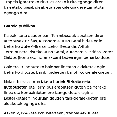
Tropela igarotzeko zirkulaziorako itxita egongo diren
kaleetako pasabideak eta aparkalekuak ere zarratuta
egongo dira.
Garraio publikoa
Kaleak itxita daudenean, Termibusetik abiatzen diren
autobusek Briñas, Autonomia, Juan Garai bidea egin
beharko dute A-8ra sartzeko. Bestalde, A-8tik
Termibusera iristeko, Juan Garai, Autonomia, Briñas, Perez
Galdos (kontrako noranzkoan) bidea egin beharko dute.
Gainera, Bilbobuseko hainbat lineatan aldaketak egin
beharko dituzte, bai ibilbideetan bai ohiko geralekuetan.
Nola edo hala,
murrizketa horiek Bizkaibuseko
autobusetan
eta Termibus erabiltzen duten gainerako
linea eta konpainietan ere izango dute eragina.
Lasterketaren inguruan dauden taxi-geralekuetan ere
aldaketak egingo dira.
Azkenik, 12:45 eta 15:15 bitartean, tranbia Atxuri eta