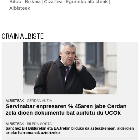
Bilbo
Bizkaia
Gizartea
Eguneko albisteak
Albisteak
ORAIN ALBISTE
ALBISTEAK
CERDAN AUZIA
Servinabar enpresaren % 45aren jabe Cerdan
zela dioen dokumentu bat aurkitu du UCOk
ALBISTEAK
BILERA-SORTA
Sanchez EH Bildurekin eta EAJrekin bilduko da asteazkenean, alderdien
arteko harremanak aztertzeko