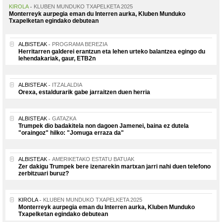
KIROLA
KLUBEN MUNDUKO TXAPELKETA 2025
Monterreyk aurpegia eman du Interren aurka, Kluben Munduko
Txapelketan egindako debutean
ALBISTEAK
PROGRAMA BEREZIA
Herritarren galderei erantzun eta lehen urteko balantzea egingo du
lehendakariak, gaur, ETB2n
ALBISTEAK
ITZALALDIA
Orexa, estaldurarik gabe jarraitzen duen herria
ALBISTEAK
GATAZKA
Trumpek dio badakitela non dagoen Jamenei, baina ez dutela
"oraingoz" hilko: "Jomuga erraza da"
ALBISTEAK
AMERIKETAKO ESTATU BATUAK
Zer dakigu Trumpek bere izenarekin martxan jarri nahi duen telefono
zerbitzuari buruz?
KIROLA
KLUBEN MUNDUKO TXAPELKETA 2025
Monterreyk aurpegia eman du Interren aurka, Kluben Munduko
Txapelketan egindako debutean