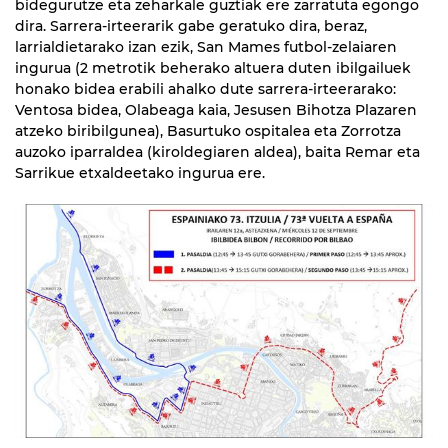
bidegurutze eta zeharkale guztiak ere zarratuta egongo
dira. Sarrera-irteerarik gabe geratuko dira, beraz,
larrialdietarako izan ezik, San Mames futbol-zelaiaren
ingurua (2 metrotik beherako altuera duten ibilgailuek
honako bidea erabili ahalko dute sarrera-irteerarako:
Ventosa bidea, Olabeaga kaia, Jesusen Bihotza Plazaren
atzeko biribilgunea), Basurtuko ospitalea eta Zorrotza
auzoko iparraldea (kiroldegiaren aldea), baita Remar eta
Sarrikue etxaldeetako ingurua ere.