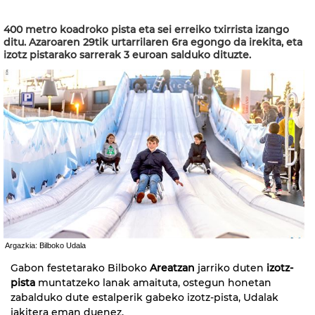
400 metro koadroko pista eta sei erreiko txirrista izango
ditu. Azaroaren 29tik urtarrilaren 6ra egongo da irekita, eta
izotz pistarako sarrerak 3 euroan salduko dituzte.
Argazkia: Bilboko Udala
Gabon festetarako Bilboko
Areatzan
jarriko duten
izotz-
pista
muntatzeko lanak amaituta, ostegun honetan
zabalduko dute estalperik gabeko izotz-pista, Udalak
jakitera eman duenez.