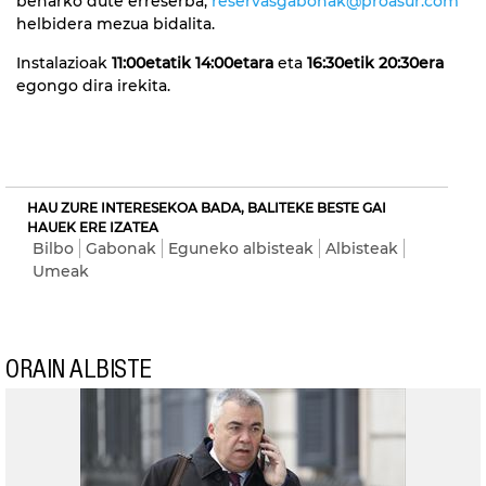
beharko dute erreserba,
reservasgabonak@proasur.com
helbidera mezua bidalita.
Instalazioak
11:00etatik 14:00etara
eta
16:30etik 20:30era
egongo dira irekita.
HAU ZURE INTERESEKOA BADA, BALITEKE BESTE GAI
HAUEK ERE IZATEA
Bilbo
Gabonak
Eguneko albisteak
Albisteak
Umeak
ORAIN ALBISTE