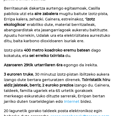
Berritasunak dakartza aurtengo egitasmoak, Casilla
pabiloia utzi eta
aire zabalera
mugitu baitute izotz-pista,
Erripa kalera, zehazki. Gainera, estreinakoz, "
izotz
ekologikoa
" erabiliko dute,
material berritzaileak,
abangoardistak eta jasangarriagoak aukeratu baitituzte
.
Apustu horrekin, Udalak ura eta elektrizitatea aurreztuko
ditu, baita karbono dioxidoaren isuriak ere.
Izotz-pista
400 metro koadroko eremu batean
dago
kokatuta, eta
sei erreiko txirrista
du.
Azaroaren 29tik
urtarrilaren 6ra
egongo da irekita.
3 euroren truke
, 30 minutuz izotz-pistan ibiltzeko aukera
izango dute bertara gerturatzen direnek.
Txirristatik hiru
aldiz jaisteak, berriz, 2 euroko prezioa
izango du. Gainera,
taldeek, familia ugariek eta 65 urtetik gorakoek
merkeago eskuratuko dituzte sarrerak, Erripan bertan
jarriko duten txarteldegian edo
Internet
bidez.
20 lagunetik gorako taldeek posta elektronikoz egin