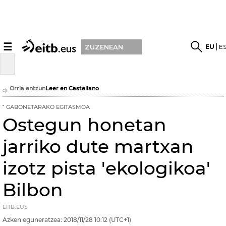
☰
EU
E
ZUZENEAN
Orria entzun
Leer en Castellano
GABONETARAKO EGITASMOA
Ostegun honetan
jarriko dute martxan
izotz pista 'ekologikoa'
Bilbon
EITB.EUS
Azken eguneratzea:
2018/11/28
10:12
(UTC+1)