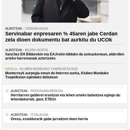
ALBISTEAK
CERDAN AUZIA
Servinabar enpresaren % 45aren jabe Cerdan
zela dioen dokumentu bat aurkitu du UCOk
ALBISTEAK
BILERA-SORTA
Sanchez EH Bildurekin eta EAJrekin bilduko da asteazkenean, alderdien
arteko harremanak aztertzeko
KIROLA
KLUBEN MUNDUKO TXAPELKETA 2025
Monterreyk aurpegia eman du Interren aurka, Kluben Munduko
Txapelketan egindako debutean
ALBISTEAK
PROGRAMA BEREZIA
Herritarren galderei erantzun eta lehen urteko balantzea egingo du
lehendakariak, gaur, ETB2n
ALBISTEAK
ITZALALDIA
Orexa, estaldurarik gabe jarraitzen duen herria