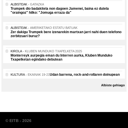
ALBISTEAK
GATAZKA
Trumpek dio badakitela non dagoen Jamenei, baina ez dutela
"oraingoz" hilko: "Jomuga erraza da"
ALBISTEAK
AMERIKETAKO ESTATU BATUAK
Zer dakigu Trumpek bere izenarekin martxan jarri nahi duen telefono
zerbitzuari buruz?
KIROLA
KLUBEN MUNDUKO TXAPELKETA 2025
Monterreyk aurpegia eman du Interren aurka, Kluben Munduko
Txapelketan egindako debutean
Udan barrena, rock-and-rollaren doinupean
KULTURA
EKAINAK 19-21
Albiste gehiago
© EITB - 2026