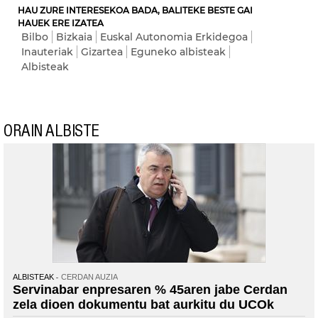
HAU ZURE INTERESEKOA BADA, BALITEKE BESTE GAI
HAUEK ERE IZATEA
Bilbo
Bizkaia
Euskal Autonomia Erkidegoa
Inauteriak
Gizartea
Eguneko albisteak
Albisteak
ORAIN ALBISTE
ALBISTEAK
CERDAN AUZIA
Servinabar enpresaren % 45aren jabe Cerdan
zela dioen dokumentu bat aurkitu du UCOk