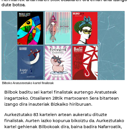
dute botoa.
Bilboko Aratusteetako kartel finalistak
Bilbok baditu sei kartel finalistak aurtengo Aratusteak
iragartzeko. Otsailaren 28tik martxoaren 5era bitartean
izango dira inauteriak Bizkaiko hiriburuan.
Aurkeztutako 83 kartelen artean aukeratu dituzte
finalistak. Aurten iazko kopurua bikoiztu da. Aurkeztutako
kartel gehienak Bilbokoak dira, baina badira Nafarroatik,