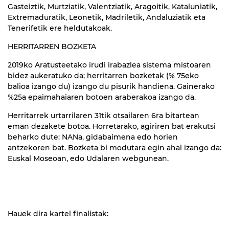
Gasteiztik, Murtziatik, Valentziatik, Aragoitik, Kataluniatik,
Extremaduratik, Leonetik, Madriletik, Andaluziatik eta
Tenerifetik ere heldutakoak.
HERRITARREN BOZKETA
2019ko Aratusteetako irudi irabazlea sistema mistoaren
bidez aukeratuko da; herritarren bozketak (% 75eko
balioa izango du) izango du pisurik handiena. Gainerako
%25a epaimahaiaren botoen araberakoa izango da.
Herritarrek urtarrilaren 31tik otsailaren 6ra bitartean
eman dezakete botoa. Horretarako, agiriren bat erakutsi
beharko dute: NANa, gidabaimena edo horien
antzekoren bat. Bozketa bi modutara egin ahal izango da:
Euskal Moseoan, edo Udalaren webgunean.
Hauek dira kartel finalistak: