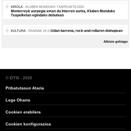
KIROLA
KLUBEN MUNDUKO TXAPELKETA 2025
Monterreyk aurpegia eman du Interren aurka, Kluben Munduko
Txapelketan egindako debutean
Udan barrena, rock-and-rollaren doinupean
KULTURA
EKAINAK 19-21
Albiste gehiago
© EITB - 2026
Pribatutasun Ataria
Lege Oharra
Cookien erabilera
Cookien konfigurazioa