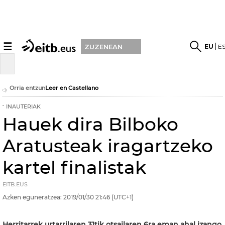
☰
EU
E
ZUZENEAN
Orria entzun
Leer en Castellano
INAUTERIAK
Hauek dira Bilboko
Aratusteak iragartzeko
kartel finalistak
EITB.EUS
Azken eguneratzea:
2019/01/30
21:46
(UTC+1)
Herritarrek urtarrilaren 31tik otsailaren 6ra eman ahal izango