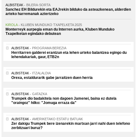
ALBISTEAK
BILERA-SORTA
Sanchez EH Bildurekin eta EAJrekin bilduko da asteazkenean, alderdien
arteko harremanak aztertzeko
KIROLA
KLUBEN MUNDUKO TXAPELKETA 2025
Monterreyk aurpegia eman du Interren aurka, Kluben Munduko
Txapelketan egindako debutean
ALBISTEAK
PROGRAMA BEREZIA
Herritarren galderei erantzun eta lehen urteko balantzea egingo du
lehendakariak, gaur, ETB2n
ALBISTEAK
ITZALALDIA
Orexa, estaldurarik gabe jarraitzen duen herria
ALBISTEAK
GATAZKA
Trumpek dio badakitela non dagoen Jamenei, baina ez dutela
"oraingoz" hilko: "Jomuga erraza da"
ALBISTEAK
AMERIKETAKO ESTATU BATUAK
Zer dakigu Trumpek bere izenarekin martxan jarri nahi duen telefono
zerbitzuari buruz?