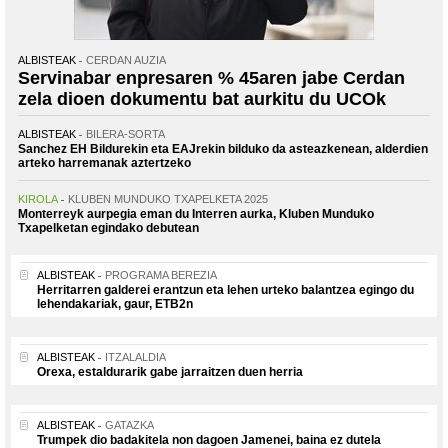
ALBISTEAK
CERDAN AUZIA
Servinabar enpresaren % 45aren jabe Cerdan
zela dioen dokumentu bat aurkitu du UCOk
ALBISTEAK
BILERA-SORTA
Sanchez EH Bildurekin eta EAJrekin bilduko da asteazkenean, alderdien
arteko harremanak aztertzeko
KIROLA
KLUBEN MUNDUKO TXAPELKETA 2025
Monterreyk aurpegia eman du Interren aurka, Kluben Munduko
Txapelketan egindako debutean
ALBISTEAK
PROGRAMA BEREZIA
Herritarren galderei erantzun eta lehen urteko balantzea egingo du
lehendakariak, gaur, ETB2n
ALBISTEAK
ITZALALDIA
Orexa, estaldurarik gabe jarraitzen duen herria
ALBISTEAK
GATAZKA
Trumpek dio badakitela non dagoen Jamenei, baina ez dutela