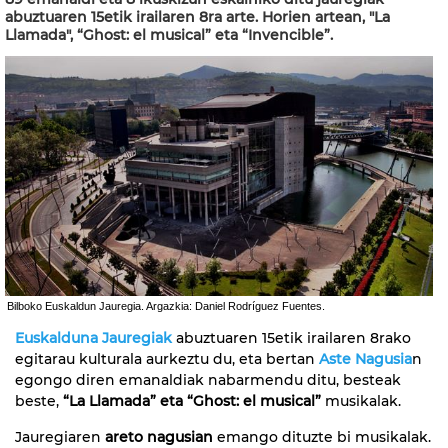
abuztuaren 15etik irailaren 8ra arte. Horien artean, "La
Llamada", “Ghost: el musical” eta “Invencible”.
Bilboko Euskaldun Jauregia. Argazkia: Daniel Rodríguez Fuentes.
Euskalduna Jauregiak
abuztuaren 15etik irailaren 8rako
egitarau kulturala aurkeztu du, eta bertan
Aste Nagusia
n
egongo diren emanaldiak nabarmendu ditu, besteak
beste,
“La Llamada” eta “Ghost: el musical”
musikalak.
Jauregiaren
areto nagusian
emango dituzte bi musikalak.