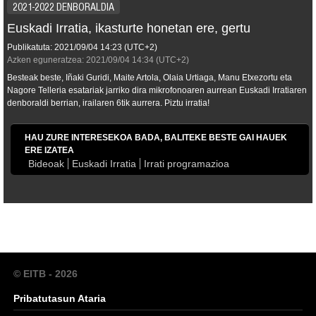
2021-2022 DENBORALDIA
Euskadi Irratia, ikasturte honetan ere, gertu
Publikatuta:
2021/09/04
14:23
(UTC+2)
Azken eguneratzea:
2021/09/04
14:34
(UTC+2)
Besteak beste, Iñaki Guridi, Maite Artola, Olaia Urtiaga, Manu Etxezortu eta
Nagore Telleria esatariak jarriko dira mikrofonoaren aurrean Euskadi Irratiaren
denboraldi berrian, irailaren 6tik aurrera. Piztu irratia!
HAU ZURE INTERESEKOA BADA, BALITEKE BESTE GAI HAUEK
ERE IZATEA
Bideoak
Euskadi Irratia
Irrati programazioa
© EITB - 2026
Pribatutasun Ataria