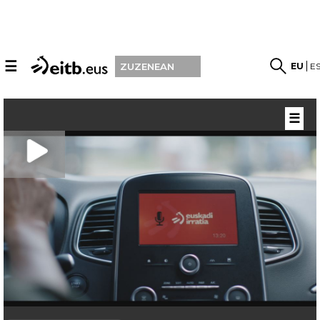
☰
EU
E
ZUZENEAN
☰