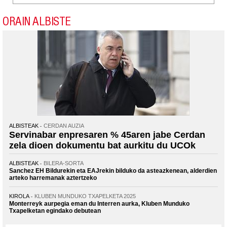
ORAIN ALBISTE
ALBISTEAK
CERDAN AUZIA
Servinabar enpresaren % 45aren jabe Cerdan
zela dioen dokumentu bat aurkitu du UCOk
ALBISTEAK
BILERA-SORTA
Sanchez EH Bildurekin eta EAJrekin bilduko da asteazkenean, alderdien
arteko harremanak aztertzeko
KIROLA
KLUBEN MUNDUKO TXAPELKETA 2025
Monterreyk aurpegia eman du Interren aurka, Kluben Munduko
Txapelketan egindako debutean