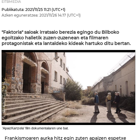
EITBMEDIA
Publikatuta:
2021/11/25
11:21
(UTC+1)
Azken eguneratzea:
2021/11/26
14:17
(UTC+1)
"Faktoria" saioak irratsaio berezia egingo du Bilboko
egoitzako halletik zuzen-zuzenean eta filmaren
protagonistak eta lantaldeko kideak hartuko ditu bertan.
'ApaizKartzela' film dokumentalaren une bat.
Frankismoaren aurka hitz egin zuten apaizen espetxe