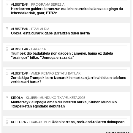
ALBISTEAK
PROGRAMA BEREZIA
Herritarren galderei erantzun eta lehen urteko balantzea egingo du
lehendakariak, gaur, ETB2n
ALBISTEAK
ITZALALDIA
Orexa, estaldurarik gabe jarraitzen duen herria
ALBISTEAK
GATAZKA
Trumpek dio badakitela non dagoen Jamenei, baina ez dutela
"oraingoz" hilko: "Jomuga erraza da"
ALBISTEAK
AMERIKETAKO ESTATU BATUAK
Zer dakigu Trumpek bere izenarekin martxan jarri nahi duen telefono
zerbitzuari buruz?
KIROLA
KLUBEN MUNDUKO TXAPELKETA 2025
Monterreyk aurpegia eman du Interren aurka, Kluben Munduko
Txapelketan egindako debutean
Udan barrena, rock-and-rollaren doinupean
KULTURA
EKAINAK 19-21
Albiste gehiago