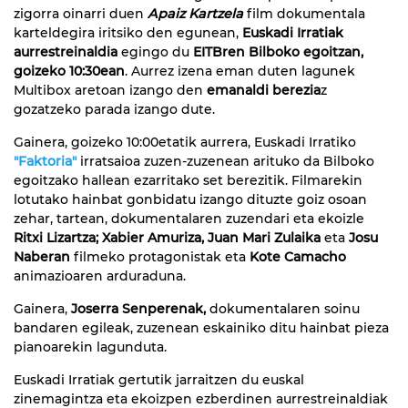
zigorra oinarri duen
Apaiz Kartzela
film dokumentala
karteldegira iritsiko den egunean,
Euskadi Irratiak
aurrestreinaldia
egingo du
EITBren Bilboko egoitzan,
goizeko 10:30ean
. Aurrez izena eman duten lagunek
Multibox aretoan izango den
emanaldi berezia
z
gozatzeko parada izango dute.
Gainera, goizeko 10:00etatik aurrera, Euskadi Irratiko
"Faktoria"
irratsaioa zuzen-zuzenean arituko da Bilboko
egoitzako hallean ezarritako set berezitik. Filmarekin
lotutako hainbat gonbidatu izango dituzte goiz osoan
zehar, tartean, dokumentalaren zuzendari eta ekoizle
Ritxi Lizartza; Xabier Amuriza, Juan Mari Zulaika
eta
Josu
Naberan
filmeko protagonistak eta
Kote Camacho
animazioaren arduraduna.
Gainera,
Joserra Senperenak,
dokumentalaren soinu
bandaren egileak, zuzenean eskainiko ditu hainbat pieza
pianoarekin lagunduta.
Euskadi Irratiak gertutik jarraitzen du euskal
zinemagintza eta ekoizpen ezberdinen aurrestreinaldiak