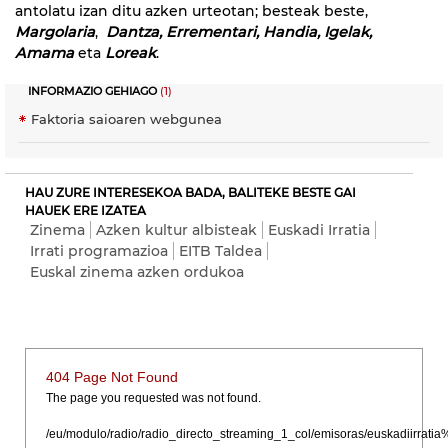
antolatu izan ditu azken urteotan; besteak beste,
Margolaria
,
Dantza, Errementari, Handia, Igelak,
Amama
eta
Loreak
.
INFORMAZIO GEHIAGO
(1)
Faktoria saioaren webgunea
HAU ZURE INTERESEKOA BADA, BALITEKE BESTE GAI
HAUEK ERE IZATEA
Zinema
Azken kultur albisteak
Euskadi Irratia
Irrati programazioa
EITB Taldea
Euskal zinema azken ordukoa
404 Page Not Found
The page you requested was not found.
/eu/modulo/radio/radio_directo_streaming_1_col/emisoras/euskadiirr