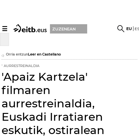
☰
EU
E
ZUZENEAN
Orria entzun
Leer en Castellano
AURRESTREINALDIA
'Apaiz Kartzela'
filmaren
aurrestreinaldia,
Euskadi Irratiaren
eskutik, ostiralean