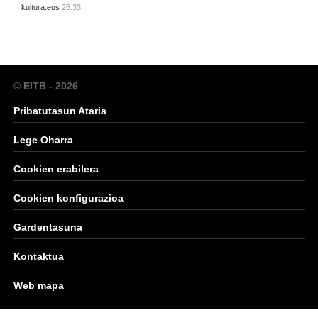
kultura.eus
26:33
© EITB - 2026
Pribatutasun Ataria
Lege Oharra
Cookien erabilera
Cookien konfigurazioa
Gardentasuna
Kontaktua
Web mapa