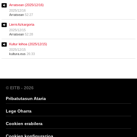
Arratsean (2025/12/16)
2025/12/16
Arratsean
52:27
Lierni Azkargorta
2025/12/15
Arratsean
52:28
Kultur leihoa (2025/12/15)
2025/12/15
kultura.eus
26:33
© EITB - 2026
Pribatutasun Ataria
Lege Oharra
Cookien erabilera
Cookien konfigurazioa