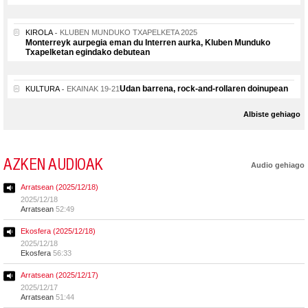
KIROLA
KLUBEN MUNDUKO TXAPELKETA 2025
Monterreyk aurpegia eman du Interren aurka, Kluben Munduko
Txapelketan egindako debutean
Udan barrena, rock-and-rollaren doinupean
KULTURA
EKAINAK 19-21
Albiste gehiago
AZKEN AUDIOAK
Audio gehiago
Arratsean (2025/12/18)
2025/12/18
Arratsean
52:49
Ekosfera (2025/12/18)
2025/12/18
Ekosfera
56:33
Arratsean (2025/12/17)
2025/12/17
Arratsean
51:44