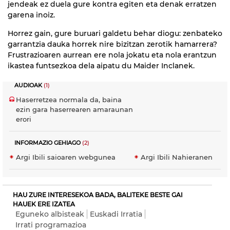
jendeak ez duela gure kontra egiten eta denak erratzen
garena inoiz.
Horrez gain, gure buruari galdetu behar diogu: zenbateko
garrantzia dauka horrek nire bizitzan zerotik hamarrera?
Frustrazioaren aurrean ere nola jokatu eta nola erantzun
ikastea funtsezkoa dela aipatu du Maider Inclanek.
AUDIOAK
(1)
Haserretzea normala da, baina
ezin gara haserrearen amaraunan
erori
INFORMAZIO GEHIAGO
(2)
Argi Ibili saioaren webgunea
Argi Ibili Nahieranen
HAU ZURE INTERESEKOA BADA, BALITEKE BESTE GAI
HAUEK ERE IZATEA
Eguneko albisteak
Euskadi Irratia
Irrati programazioa