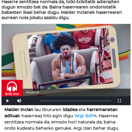
Haserre sentitzea normala da, txiki-txikitatik adierazten
dugun emozio bat da. Baina haserrearen ondoriotatik
babesten ikasi behar dugu. Maider Inclanek haserrearen
aurrean nola jokatu azaldu digu.
Haserre
8:55 min
Maider Inclan
lau libururen
idazlea
eta
harremanetan
aditua
k haserreaz hitz egin digu '
Argi Ibili
'n. Haserrea
sentitzea normala da, emozio hori naturala da, baina
ondo kudeatu beharko genuke. Argi izan behar dugu