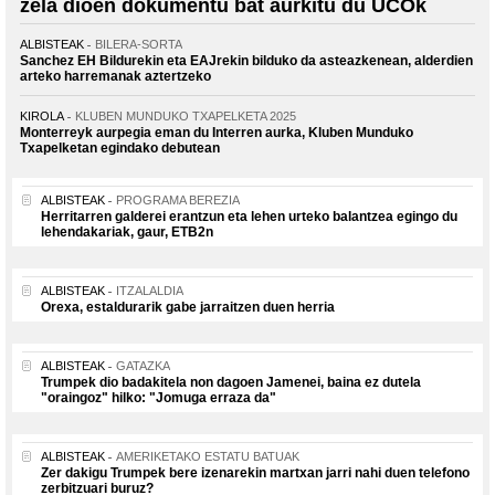
zela dioen dokumentu bat aurkitu du UCOk
ALBISTEAK
BILERA-SORTA
Sanchez EH Bildurekin eta EAJrekin bilduko da asteazkenean, alderdien
arteko harremanak aztertzeko
KIROLA
KLUBEN MUNDUKO TXAPELKETA 2025
Monterreyk aurpegia eman du Interren aurka, Kluben Munduko
Txapelketan egindako debutean
ALBISTEAK
PROGRAMA BEREZIA
Herritarren galderei erantzun eta lehen urteko balantzea egingo du
lehendakariak, gaur, ETB2n
ALBISTEAK
ITZALALDIA
Orexa, estaldurarik gabe jarraitzen duen herria
ALBISTEAK
GATAZKA
Trumpek dio badakitela non dagoen Jamenei, baina ez dutela
"oraingoz" hilko: "Jomuga erraza da"
ALBISTEAK
AMERIKETAKO ESTATU BATUAK
Zer dakigu Trumpek bere izenarekin martxan jarri nahi duen telefono
zerbitzuari buruz?