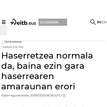
☰
EU
E
ZUZENEAN
Orria entzun
KAFEA ETA TEA
Haserretzea normala
da, baina ezin gara
haserrearen
amaraunan erori
Azken eguneratzea:
2019/07/29
08:36
(UTC+2)