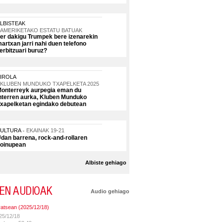
LBISTEAK
AMERIKETAKO ESTATU BATUAK
er dakigu Trumpek bere izenarekin
artxan jarri nahi duen telefono
erbitzuari buruz?
IROLA
KLUBEN MUNDUKO TXAPELKETA 2025
onterreyk aurpegia eman du
nterren aurka, Kluben Munduko
xapelketan egindako debutean
KULTURA
EKAINAK 19-21
dan barrena, rock-and-rollaren
oinupean
Albiste gehiago
EN AUDIOAK
Audio gehiago
ratsean (2025/12/18)
25/12/18