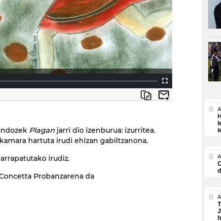
A
H
l
andozek
Plagan
jarri dio izenburua: izurritea.
l
kamara hartuta irudi ehizan gabiltzanona.
A
arrapatutako irudiz.
O
d
a Concetta Probanzarena da
A
T
J
h