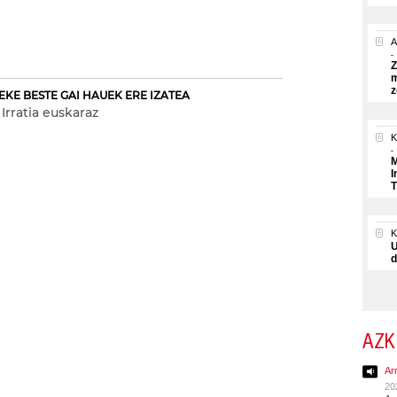
A
Z
m
z
EKE BESTE GAI HAUEK ERE IZATEA
Irratia euskaraz
K
M
I
T
U
d
AZK
Ar
20