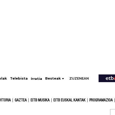
ZUZENEAN
Telebista
Besteak
olak
Irratia
VITORIA
GAZTEA
EITB MUSIKA
EITB EUSKAL KANTAK
PROGRAMAZIOA