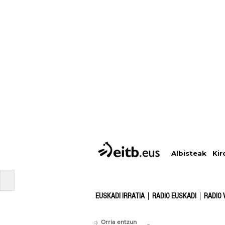
Albisteak
Kir
EUSKADI IRRATIA
RADIO EUSKADI
RADIO 
Orria entzun