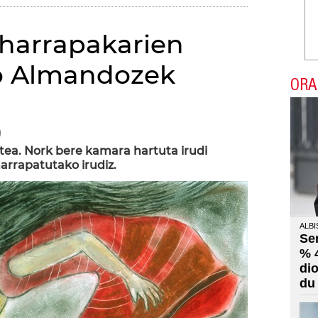
i harrapakarien
do Almandozek
ORA
)
ritea. Nork bere kamara hartuta irudi
harrapatutako irudiz.
ALBI
Se
% 
di
du