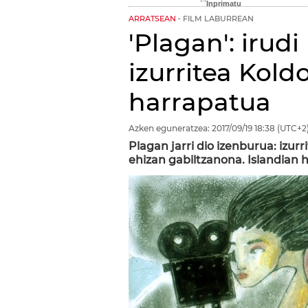
ARRATSEAN
FILM LABURREAN
'Plagan': irud
izurritea Kol
harrapatua
Azken eguneratzea:
2017/09/19
18:38
(UTC+2
Plagan jarri dio izenburua: izur
ehizan gabiltzanona. Islandian 