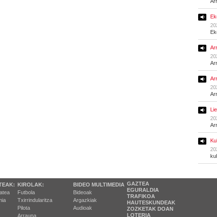
Ar
Ek
20
Ek
Ar
20
Ar
Ar
20
Ar
Li
20
Ar
Ku
20
ku
GAZTEA
TEAK:
KIROLAK:
BIDEO MULTIMEDIA
EGURALDIA
tatea
Futbola
Bideoak
TRAFIKOA
ia
Txirrindularitza
Argazkiak
HAUTESKUNDEAK
Pilota
Audioak
ZOZKETAK DOAN
LOTERIA
Arrauna