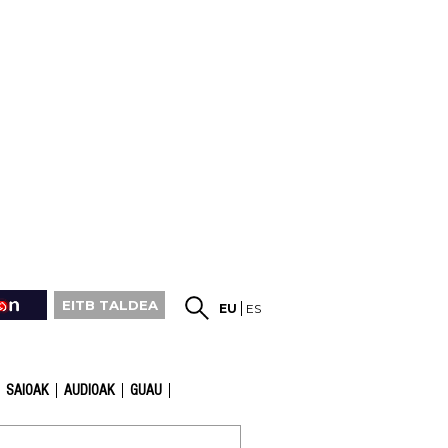
EITB TALDEA
EU
ES
SAIOAK
AUDIOAK
GUAU