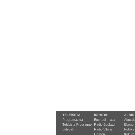
TELEBISTA:
IRRATIA:
ALBIS
Programazioa
Euskadi Irratia
Aktuali
Telebista Programak
Radio Euskadi
Ekonom
Bideoak
Radio Vitoria
Politika
Gaztea
Kultura