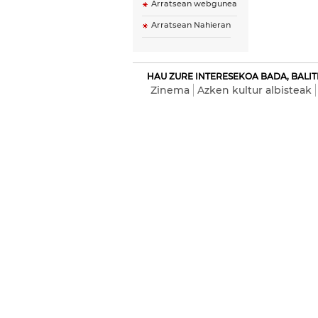
Arratsean webgunea
Arratsean Nahieran
HAU ZURE INTERESEKOA BADA, BALIT
Zinema
Azken kultur albisteak