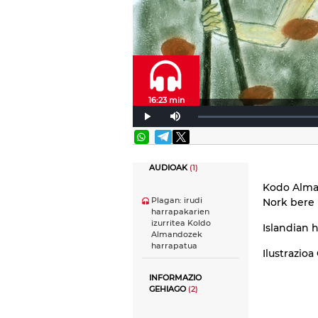
16:23 min
AUDIOAK
(1)
Kodo Alm
Plagan: irudi
Nork bere 
harrapakarien
izurritea Koldo
Islandian h
Almandozek
harrapatua
Ilustrazio
INFORMAZIO
GEHIAGO
(2)