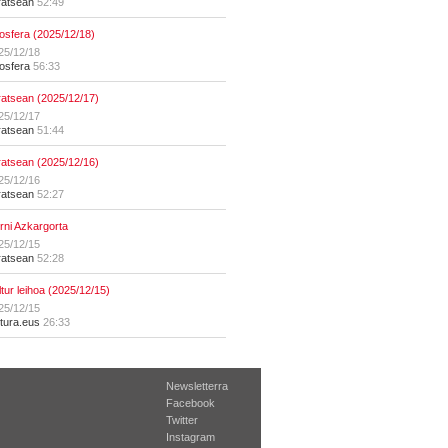
ratsean
52:49
osfera (2025/12/18)
25/12/18
osfera
56:33
ratsean (2025/12/17)
25/12/17
ratsean
51:44
ratsean (2025/12/16)
25/12/16
ratsean
52:27
erni Azkargorta
25/12/15
ratsean
52:28
ltur leihoa (2025/12/15)
25/12/15
ltura.eus
26:33
Newsletterra
Facebook
Twitter
Instagram