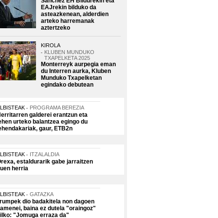
Sanchez EH Bildurekin eta
EAJrekin bilduko da
asteazkenean, alderdien
arteko harremanak
aztertzeko
KIROLA
KLUBEN MUNDUKO
TXAPELKETA 2025
Monterreyk aurpegia eman
du Interren aurka, Kluben
Munduko Txapelketan
egindako debutean
LBISTEAK
PROGRAMA BEREZIA
erritarren galderei erantzun eta
ehen urteko balantzea egingo du
ehendakariak, gaur, ETB2n
LBISTEAK
ITZALALDIA
rexa, estaldurarik gabe jarraitzen
uen herria
LBISTEAK
GATAZKA
rumpek dio badakitela non dagoen
amenei, baina ez dutela "oraingoz"
ilko: "Jomuga erraza da"