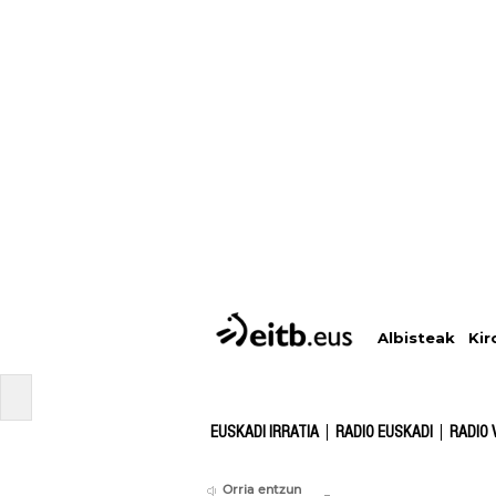
Albisteak
Kir
EUSKADI IRRATIA
RADIO EUSKADI
RADIO 
Orria entzun