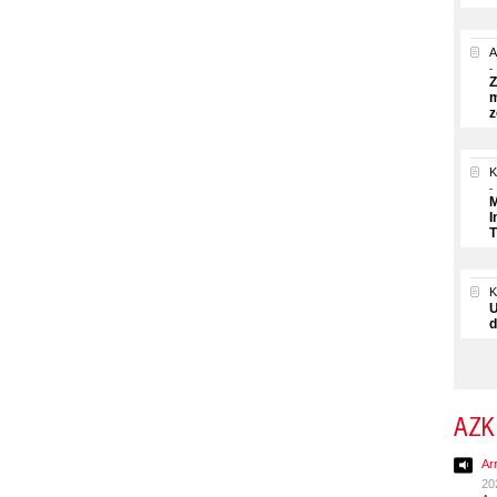
A
Z
m
z
K
M
I
T
U
d
AZK
Ar
20