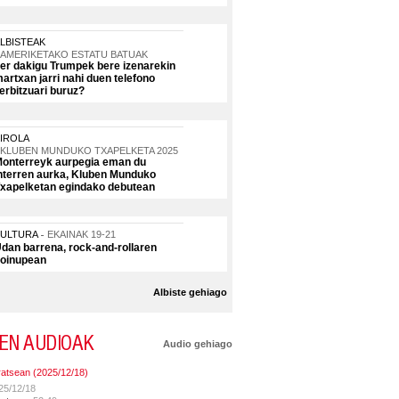
LBISTEAK
AMERIKETAKO ESTATU BATUAK
er dakigu Trumpek bere izenarekin
artxan jarri nahi duen telefono
erbitzuari buruz?
IROLA
KLUBEN MUNDUKO TXAPELKETA 2025
onterreyk aurpegia eman du
nterren aurka, Kluben Munduko
xapelketan egindako debutean
KULTURA
EKAINAK 19-21
dan barrena, rock-and-rollaren
oinupean
Albiste gehiago
EN AUDIOAK
Audio gehiago
ratsean (2025/12/18)
25/12/18