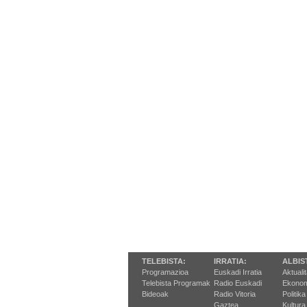
TELEBISTA:
IRRATIA:
ALBIS
Programazioa
Euskadi Irratia
Aktuali
Telebista Programak
Radio Euskadi
Ekonom
Bideoak
Radio Vitoria
Politika
Gaztea
Kultura