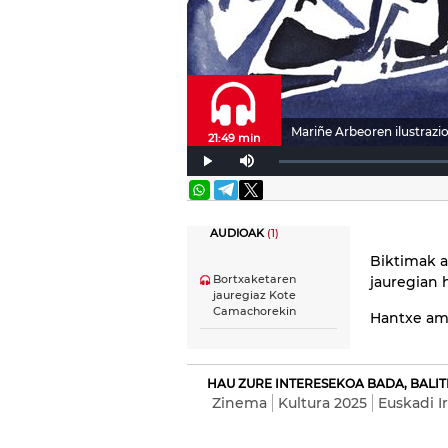
Mariñe Arbeoren ilustrazio
21:49 min
AUDIOAK
(1)
Biktimak a
Bortxaketaren
jauregian h
jauregiaz Kote
Camachorekin
Hantxe am
HAU ZURE INTERESEKOA BADA, BALIT
Zinema
Kultura 2025
Euskadi Ir