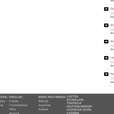
Ar
Ek
20
Ek
Ar
20
Ar
Ar
20
Ar
Li
20
Ar
Ku
20
ku
GAZTEA
TEAK:
KIROLAK:
BIDEO MULTIMEDIA
EGURALDIA
tatea
Futbola
Bideoak
TRAFIKOA
ia
Txirrindularitza
Argazkiak
HAUTESKUNDEAK
Pilota
Audioak
ZOZKETAK DOAN
LOTERIA
Arrauna