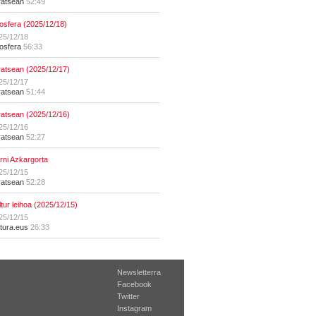
ratsean
52:49
osfera (2025/12/18)
25/12/18
osfera
56:33
ratsean (2025/12/17)
25/12/17
ratsean
51:44
ratsean (2025/12/16)
25/12/16
ratsean
52:27
erni Azkargorta
25/12/15
ratsean
52:28
ltur leihoa (2025/12/15)
25/12/15
ltura.eus
26:33
Newsletterra
Facebook
Twitter
Instagram