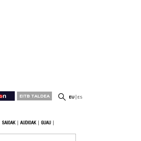
EITB TALDEA
EU
ES
SAIOAK
AUDIOAK
GUAU