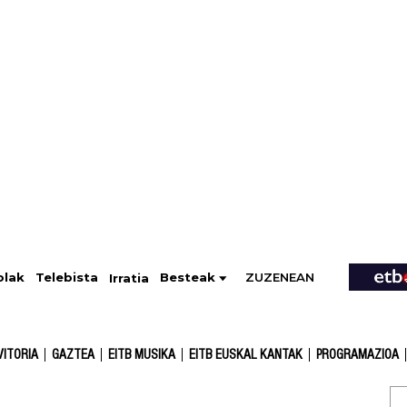
ZUZENEAN
Telebista
Besteak
olak
Irratia
VITORIA
GAZTEA
EITB MUSIKA
EITB EUSKAL KANTAK
PROGRAMAZIOA