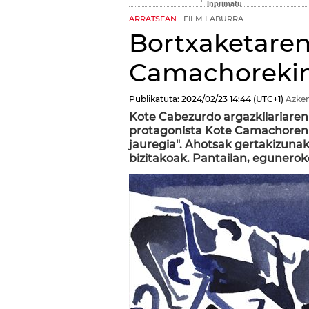
ARRATSEAN
FILM LABURRA
Bortxaketaren
Camachoreki
Publikatuta:
2024/02/23
14:44
(UTC+1)
Azken
Kote Cabezurdo argazkilariaren
protagonista Kote Camachoren f
jauregia". Ahotsak gertakizunak
bizitakoak. Pantailan, egunerok