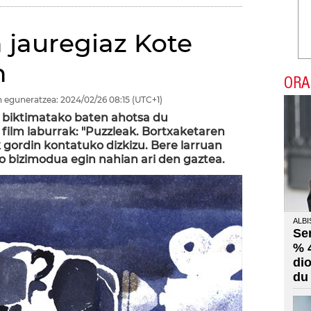
 jauregiaz Kote
n
ORA
 eguneratzea:
2024/02/26
08:15
(UTC+1)
 biktimatako baten ahotsa du
ilm laburrak: "Puzzleak. Bortxaketaren
 gordin kontatuko dizkizu. Bere larruan
o bizimodua egin nahian ari den gaztea.
ALBI
Se
% 
di
du