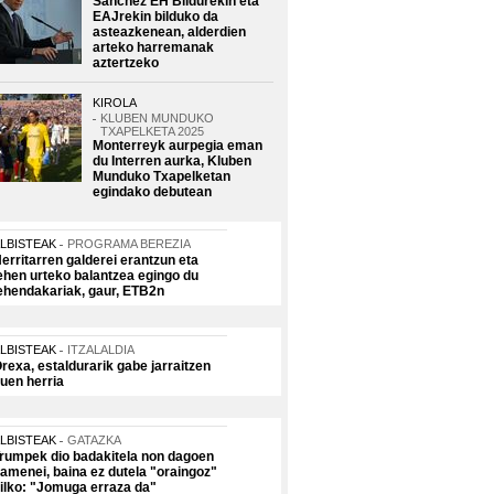
Sanchez EH Bildurekin eta
EAJrekin bilduko da
asteazkenean, alderdien
arteko harremanak
aztertzeko
KIROLA
KLUBEN MUNDUKO
TXAPELKETA 2025
Monterreyk aurpegia eman
du Interren aurka, Kluben
Munduko Txapelketan
egindako debutean
LBISTEAK
PROGRAMA BEREZIA
erritarren galderei erantzun eta
ehen urteko balantzea egingo du
ehendakariak, gaur, ETB2n
LBISTEAK
ITZALALDIA
rexa, estaldurarik gabe jarraitzen
uen herria
LBISTEAK
GATAZKA
rumpek dio badakitela non dagoen
amenei, baina ez dutela "oraingoz"
ilko: "Jomuga erraza da"