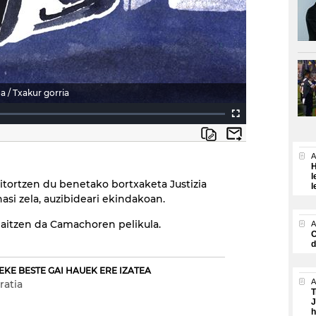
a / Txakur gorria
A
H
l
itortzen du benetako bortxaketa Justizia
l
asi zela, auzibideari ekindakoan.
aitzen da Camachoren pelikula.
A
O
d
EKE BESTE GAI HAUEK ERE IZATEA
A
ratia
T
J
h