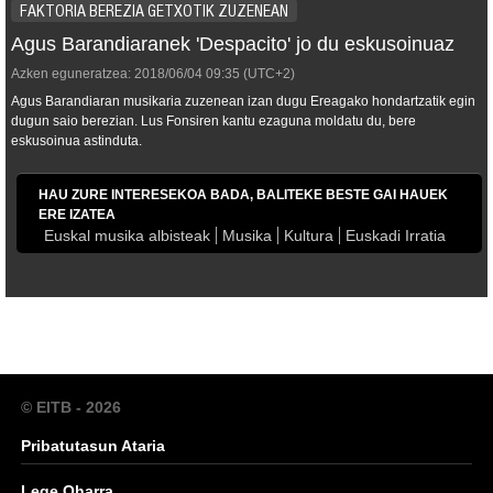
FAKTORIA BEREZIA GETXOTIK ZUZENEAN
Agus Barandiaranek 'Despacito' jo du eskusoinuaz
Azken eguneratzea:
2018/06/04
09:35
(UTC+2)
Agus Barandiaran musikaria zuzenean izan dugu Ereagako hondartzatik egin
dugun saio berezian. Lus Fonsiren kantu ezaguna moldatu du, bere
eskusoinua astinduta.
HAU ZURE INTERESEKOA BADA, BALITEKE BESTE GAI HAUEK
ERE IZATEA
Euskal musika albisteak
Musika
Kultura
Euskadi Irratia
© EITB - 2026
Pribatutasun Ataria
Lege Oharra