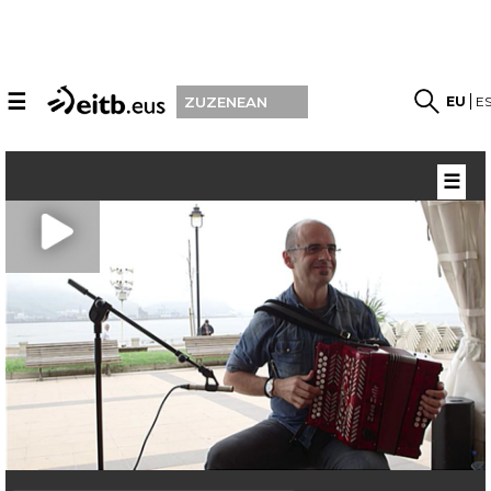
☰
EU
E
ZUZENEAN
☰