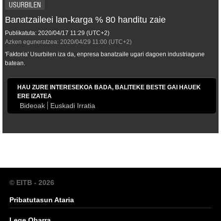
USURBILEN
Banatzaileei lan-karga % 80 handitu zaie
Publikatuta:
2020/04/17
11:29
(UTC+2)
Azken eguneratzea:
2020/04/29
11:00
(UTC+2)
'Faktoria' Usurbilen iza da, enpresa banatzaile ugari dagoen industriagune
batean.
HAU ZURE INTERESEKOA BADA, BALITEKE BESTE GAI HAUEK
ERE IZATEA
Bideoak
Euskadi Irratia
© EITB - 2026
Pribatutasun Ataria
Lege Oharra