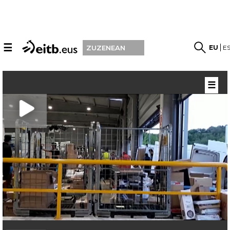
☰
EU
E
ZUZENEAN
☰