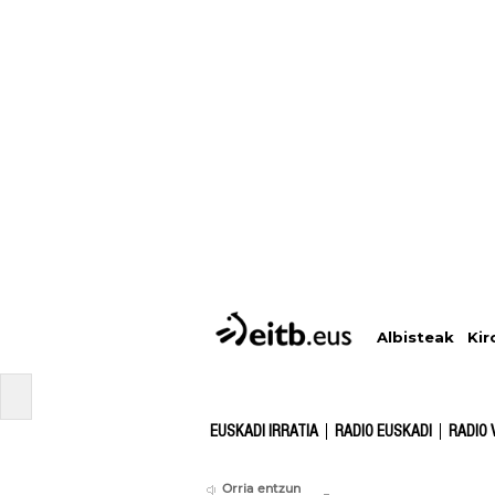
Albisteak
Kir
EUSKADI IRRATIA
RADIO EUSKADI
RADIO 
Orria entzun