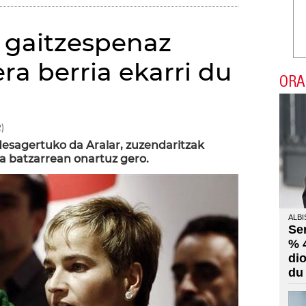
n gaitzespenaz
era berria ekarri du
ORA
)
desagertuko da Aralar, zuzendaritzak
a batzarrean onartuz gero.
ALBI
Se
% 
di
du