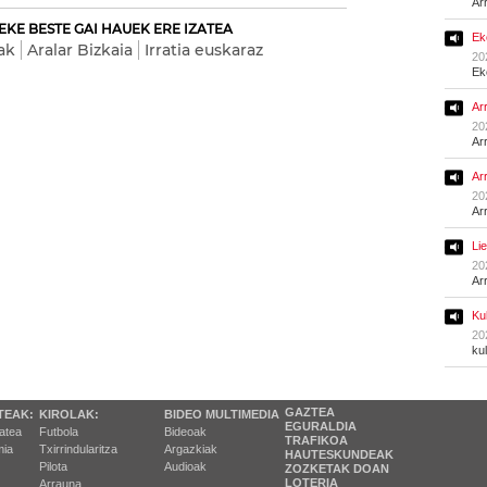
Ar
EKE BESTE GAI HAUEK ERE IZATEA
Ek
ak
Aralar Bizkaia
Irratia euskaraz
20
Ek
Ar
20
Ar
Ar
20
Ar
Li
20
Ar
Ku
20
ku
GAZTEA
TEAK:
KIROLAK:
BIDEO MULTIMEDIA
EGURALDIA
tatea
Futbola
Bideoak
TRAFIKOA
ia
Txirrindularitza
Argazkiak
HAUTESKUNDEAK
Pilota
Audioak
ZOZKETAK DOAN
LOTERIA
Arrauna