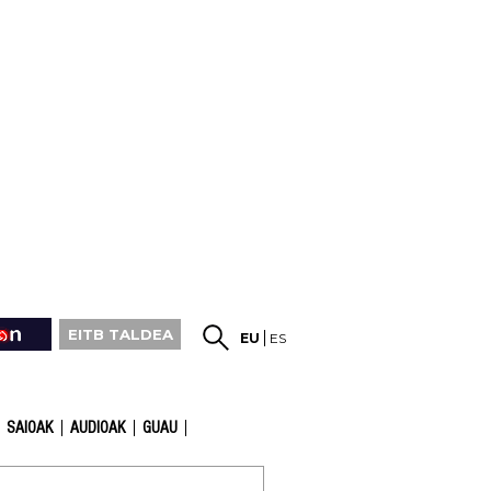
EITB TALDEA
EU
ES
SAIOAK
AUDIOAK
GUAU