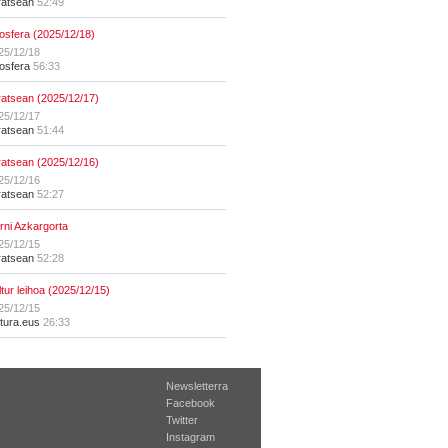
ratsean
52:49
osfera (2025/12/18)
25/12/18
osfera
56:33
ratsean (2025/12/17)
25/12/17
ratsean
51:44
ratsean (2025/12/16)
25/12/16
ratsean
52:27
erni Azkargorta
25/12/15
ratsean
52:28
ltur leihoa (2025/12/15)
25/12/15
ltura.eus
26:33
Newsletterra
Facebook
Twitter
Instagram