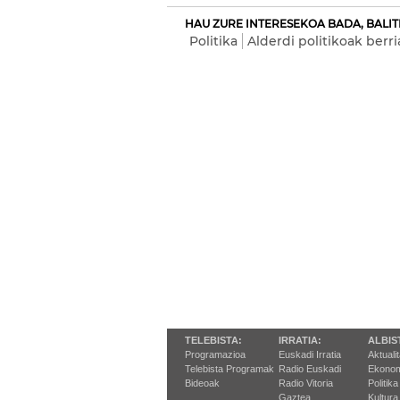
HAU ZURE INTERESEKOA BADA, BALIT
Politika
Alderdi politikoak berri
TELEBISTA:
IRRATIA:
ALBIS
Programazioa
Euskadi Irratia
Aktuali
Telebista Programak
Radio Euskadi
Ekonom
Bideoak
Radio Vitoria
Politika
Gaztea
Kultura