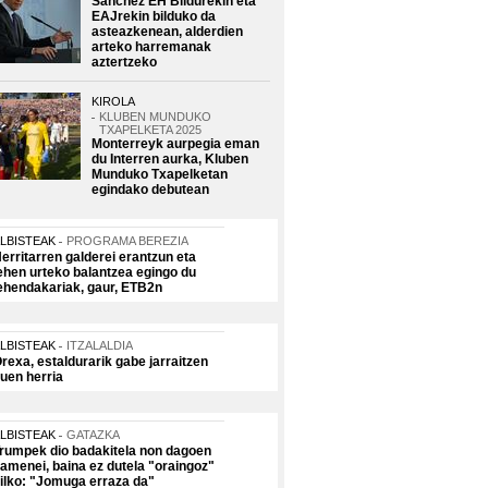
Sanchez EH Bildurekin eta
EAJrekin bilduko da
asteazkenean, alderdien
arteko harremanak
aztertzeko
KIROLA
KLUBEN MUNDUKO
TXAPELKETA 2025
Monterreyk aurpegia eman
du Interren aurka, Kluben
Munduko Txapelketan
egindako debutean
LBISTEAK
PROGRAMA BEREZIA
erritarren galderei erantzun eta
ehen urteko balantzea egingo du
ehendakariak, gaur, ETB2n
LBISTEAK
ITZALALDIA
rexa, estaldurarik gabe jarraitzen
uen herria
LBISTEAK
GATAZKA
rumpek dio badakitela non dagoen
amenei, baina ez dutela "oraingoz"
ilko: "Jomuga erraza da"