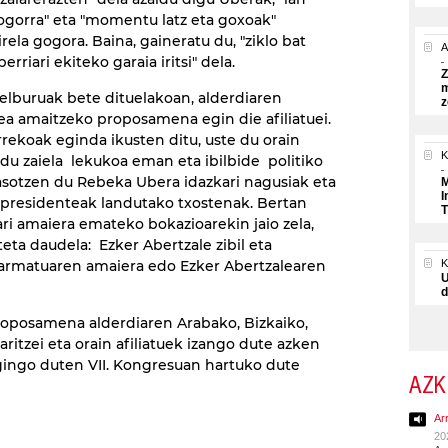
ogorra" eta "momentu latz eta goxoak"
rela gogora. Baina, gaineratu du, "ziklo bat
A
berriari ekiteko garaia iritsi" dela.
Z
m
helburuak bete dituelakoan, alderdiaren
z
ea amaitzeko proposamena egin die afiliatuei.
rekoak eginda ikusten ditu, uste du orain
K
ldu zaiela lekukoa eman eta ibilbide politiko
asotzen du Rebeka Ubera idazkari nagusiak eta
M
I
 presidenteak landutako txostenak. Bertan
T
koari amaiera emateko bokazioarekin jaio zela,
eta daudela: Ezker Abertzale zibil eta
 armatuaren amaiera edo Ezker Abertzalearen
U
d
roposamena alderdiaren Arabako, Bizkaiko,
itzei eta orain afiliatuek izango dute azken
ingo duten VII. Kongresuan hartuko dute
AZK
Ar
20