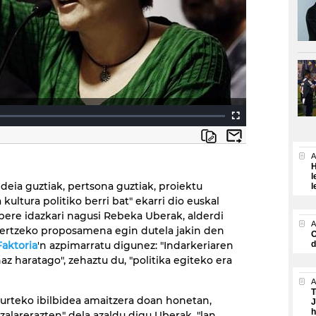
A
H
l
ideia guztiak, pertsona guztiak, proiektu
l
 kultura politiko berri bat" ekarri dio euskal
, bere idazkari nagusi Rebeka Uberak, alderdi
A
ertzeko proposamena egin dutela jakin den
O
Faktoria
'n azpimarratu digunez: "Indarkeriaren
d
az haratago", zehaztu du, "politika egiteko era
A
T
rteko ibilbidea amaitzera doan honetan,
J
h
zalarerazten" dela azaldu digu Uberak, "lan