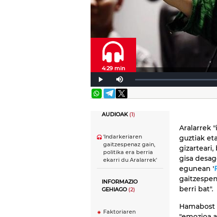
4:29 min
AUDIOAK
(1)
Aralarrek "
'Indarkeriaren
guztiak eta
gaitzespenaz gain,
gizarteari
politika era berria
gisa desag
ekarri du Aralarrek'
egunean '
gaitzespen
INFORMAZIO
berri bat".
GEHIAGO
(2)
Hamabost u
Faktoriaren
"emozioa a