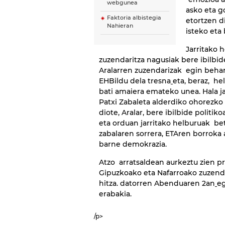
webgunea
asko eta g
Faktoria albistegia
etortzen di
Nahieran
isteko eta 
Jarritako 
zuzendaritza nagusiak bere ibilbid
Aralarren zuzendarizak egin behar
EHBildu dela tresna
eta, beraz, he
bati amaiera emateko unea. Hala j
Patxi Zabaleta alderdiko ohorezko
diote, Aralar, bere ibilbide politi
eta orduan jarritako helburuak bet
zabalaren sorrera, ETAren borroka
barne demokrazia.
Atzo arratsaldean aurkeztu zien p
Gipuzkoako eta Nafarroako zuzendar
hitza. datorren Abenduaren 2an
eg
erabakia.
/p>