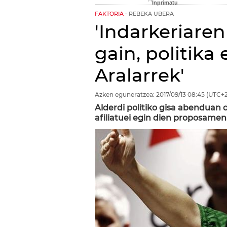
FAKTORIA
REBEKA UBERA
'Indarkeriare
gain, politika 
Aralarrek'
Azken eguneratzea:
2017/09/13
08:45
(UTC+2
Alderdi politiko gisa abenduan 
afiliatuei egin dien proposamen