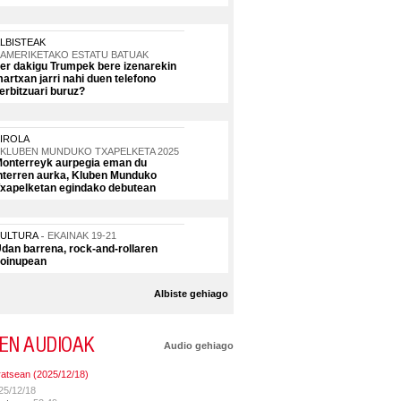
LBISTEAK
AMERIKETAKO ESTATU BATUAK
er dakigu Trumpek bere izenarekin
artxan jarri nahi duen telefono
erbitzuari buruz?
IROLA
KLUBEN MUNDUKO TXAPELKETA 2025
onterreyk aurpegia eman du
nterren aurka, Kluben Munduko
xapelketan egindako debutean
KULTURA
EKAINAK 19-21
dan barrena, rock-and-rollaren
oinupean
Albiste gehiago
EN AUDIOAK
Audio gehiago
ratsean (2025/12/18)
25/12/18