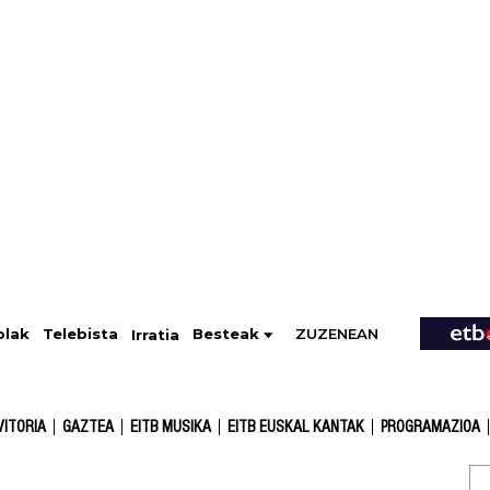
ZUZENEAN
Telebista
Besteak
olak
Irratia
VITORIA
GAZTEA
EITB MUSIKA
EITB EUSKAL KANTAK
PROGRAMAZIOA