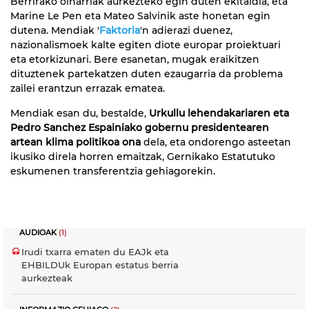
Berrirako oinarriak aurkezteko egin duten ekitaldia, eta
Marine Le Pen eta Mateo Salvinik aste honetan egin
dutena. Mendiak '
Faktoria
'n adierazi duenez,
nazionalismoek kalte egiten diote europar proiektuari
eta etorkizunari. Bere esanetan, mugak eraikitzen
dituztenek partekatzen duten ezaugarria da problema
zailei erantzun errazak ematea.
Mendiak esan du, bestalde,
Urkullu lehendakariaren eta
Pedro Sanchez Espainiako gobernu presidentearen
artean klima politikoa ona
dela, eta ondorengo asteetan
ikusiko direla horren emaitzak, Gernikako Estatutuko
eskumenen transferentzia gehiagorekin.
AUDIOAK
(1)
Irudi txarra ematen du EAJk eta
EHBILDUk Europan estatus berria
aurkezteak