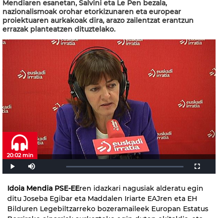
Mendiaren esanetan, Salvini eta Le Pen bezala,
nazionalismoak orohar etorkizunaren eta europear
proiektuaren aurkakoak dira, arazo zailentzat erantzun
errazak planteatzen dituztelako.
20:02 min
Idoia Mendia
PSE-EE
ren idazkari nagusiak alderatu egin
ditu Joseba Egibar eta Maddalen Iriarte EAJren eta EH
Bilduren Legebiltzarreko bozeramaileek Europan Estatus