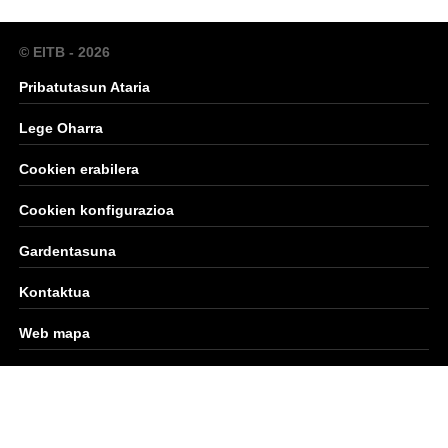
© EITB - 2026
Pribatutasun Ataria
Lege Oharra
Cookien erabilera
Cookien konfigurazioa
Gardentasuna
Kontaktua
Web mapa