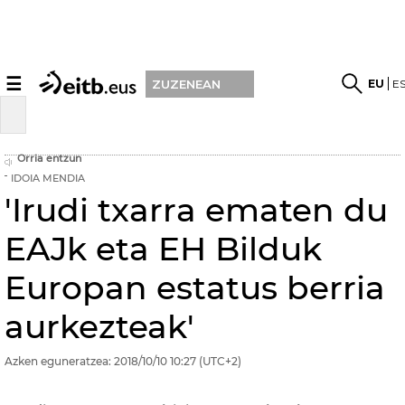
☰
EU
E
ZUZENEAN
Orria entzun
IDOIA MENDIA
'Irudi txarra ematen du
EAJk eta EH Bilduk
Europan estatus berria
aurkezteak'
Azken eguneratzea:
2018/10/10
10:27
(UTC+2)