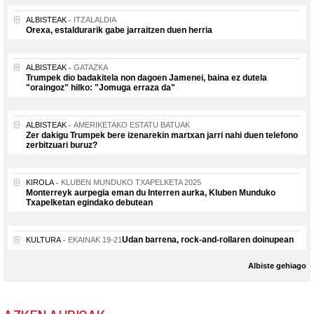
ALBISTEAK
ITZALALDIA
Orexa, estaldurarik gabe jarraitzen duen herria
ALBISTEAK
GATAZKA
Trumpek dio badakitela non dagoen Jamenei, baina ez dutela
"oraingoz" hilko: "Jomuga erraza da"
ALBISTEAK
AMERIKETAKO ESTATU BATUAK
Zer dakigu Trumpek bere izenarekin martxan jarri nahi duen telefono
zerbitzuari buruz?
KIROLA
KLUBEN MUNDUKO TXAPELKETA 2025
Monterreyk aurpegia eman du Interren aurka, Kluben Munduko
Txapelketan egindako debutean
Udan barrena, rock-and-rollaren doinupean
KULTURA
EKAINAK 19-21
Albiste gehiago