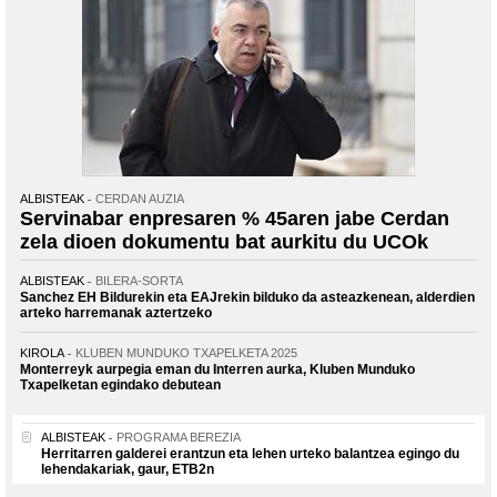
ALBISTEAK
CERDAN AUZIA
Servinabar enpresaren % 45aren jabe Cerdan
zela dioen dokumentu bat aurkitu du UCOk
ALBISTEAK
BILERA-SORTA
Sanchez EH Bildurekin eta EAJrekin bilduko da asteazkenean, alderdien
arteko harremanak aztertzeko
KIROLA
KLUBEN MUNDUKO TXAPELKETA 2025
Monterreyk aurpegia eman du Interren aurka, Kluben Munduko
Txapelketan egindako debutean
ALBISTEAK
PROGRAMA BEREZIA
Herritarren galderei erantzun eta lehen urteko balantzea egingo du
lehendakariak, gaur, ETB2n