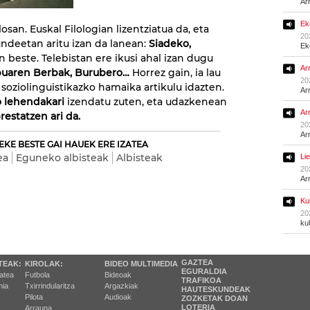
Ar
Ek
osan. Euskal Filologian lizentziatua da, eta
20
ndeetan aritu izan da lanean:
Siadeko,
Ek
n beste. Telebistan ere ikusi ahal izan dugu
Ar
ibuaren Berbak, Burubero…
Horrez gain, ia lau
20
 soziolinguistikazko hamaika artikulu idazten.
Ar
 lehendakari
izendatu zuten, eta udazkenean
Ar
restatzen ari da.
20
Ar
EKE BESTE GAI HAUEK ERE IZATEA
ea
Eguneko albisteak
Albisteak
Li
20
Ar
Ku
20
ku
GAZTEA
TEAK:
KIROLAK:
BIDEO MULTIMEDIA
EGURALDIA
tatea
Futbola
Bideoak
TRAFIKOA
ia
Txirrindularitza
Argazkiak
HAUTESKUNDEAK
Pilota
Audioak
ZOZKETAK DOAN
LOTERIA
Arrauna