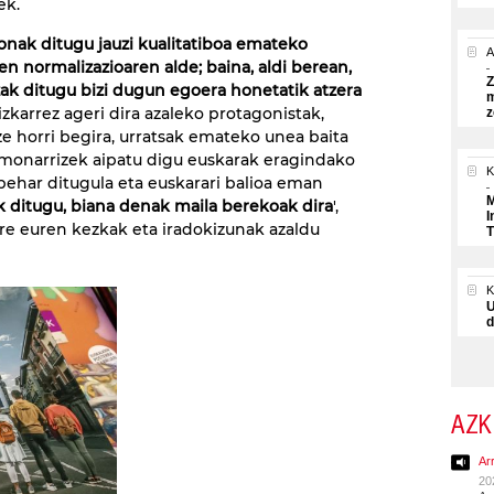
ek.
 onak ditugu jauzi kualitatiboa emateko
A
en normalizazioaren alde; baina, aldi berean,
Z
tzak ditugu bizi dugun egoera honetatik atzera
m
zkarrez ageri dira azaleko protagonistak,
z
e horri begira, urratsak emateko unea baita
Amonarrizek aipatu digu euskarak eragindako
K
behar ditugula eta euskarari balioa eman
M
k ditugu, biana denak maila berekoak dira
',
I
re euren kezkak eta iradokizunak azaldu
T
U
d
AZK
Ar
20