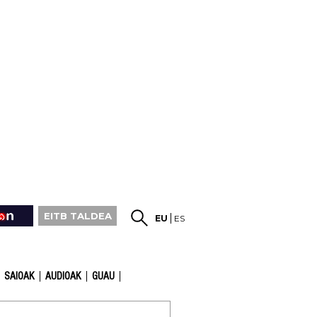
EITB TALDEA
EU
ES
SAIOAK
AUDIOAK
GUAU