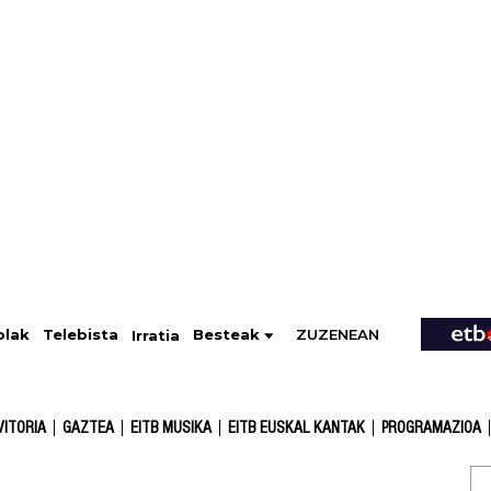
ZUZENEAN
Telebista
Besteak
olak
Irratia
VITORIA
GAZTEA
EITB MUSIKA
EITB EUSKAL KANTAK
PROGRAMAZIOA