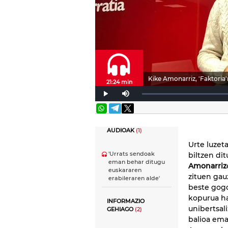
Kike Amonarriz, 'Faktoria'
21:24 min
AUDIOAK
(1)
Urte luze
'Urrats sendoak
biltzen di
eman behar ditugu
Amonarriz
euskararen
zituen gau
erabileraren alde'
beste gogo
kopurua ha
INFORMAZIO
unibertsal
GEHIAGO
(2)
balioa ema