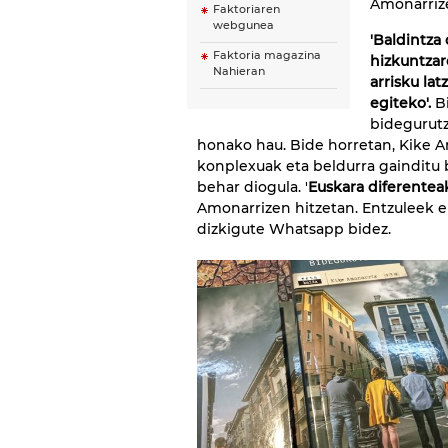
Amonarriz
Faktoriaren
webgunea
'Baldintza
Faktoria magazina
hizkuntzar
Nahieran
arrisku la
egiteko'.
Bi
bidegurutz
honako hau. Bide horretan, Kike 
konplexuak eta beldurra gainditu 
behar diogula. '
Euskara diferentea
Amonarrizen hitzetan. Entzuleek e
dizkigute Whatsapp bidez.