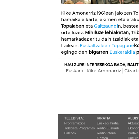
Kike Amonarriz 1961ean jaio zen Tol
hamaika elkarte, ekimen eta eraku
Topalaben
eta
Galtzaundi
n, bestea
urte luzez:
Mihiluze lehiaketan, Tr
hamarkadaz aritu da hitzaldiak eta
Irailean,
Euskaltzaleen Topagune
ko
egingo den
bigarren
Euskaraldia
p
HAU ZURE INTERESEKOA BADA, BALIT
Euskara
Kike Amonarriz
Gizart
TELEBISTA:
IRRATIA:
ALBIS
Programazioa
Euskadi Irratia
Aktuali
Telebista Programak
Radio Euskadi
Ekonom
Bideoak
Radio Vitoria
Politika
Gaztea
Kultura