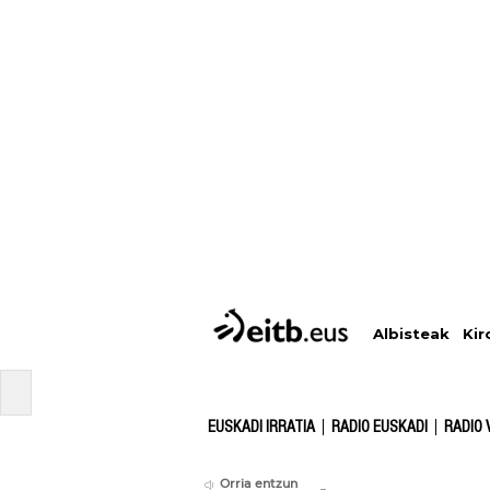
Albisteak
Kir
EUSKADI IRRATIA
RADIO EUSKADI
RADIO 
Orria entzun