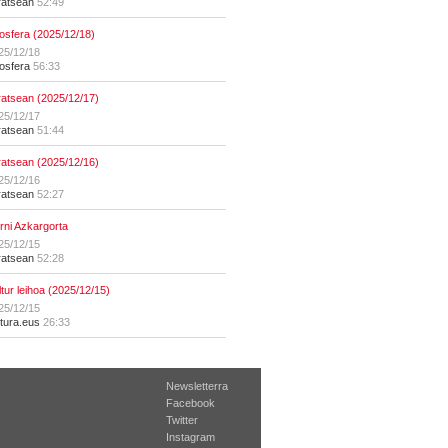
ratsean
52:49
osfera (2025/12/18)
25/12/18
osfera
56:33
ratsean (2025/12/17)
25/12/17
ratsean
51:44
ratsean (2025/12/16)
25/12/16
ratsean
52:27
erni Azkargorta
25/12/15
ratsean
52:28
ltur leihoa (2025/12/15)
25/12/15
ltura.eus
26:33
Newsletterra
Facebook
Twitter
Instagram