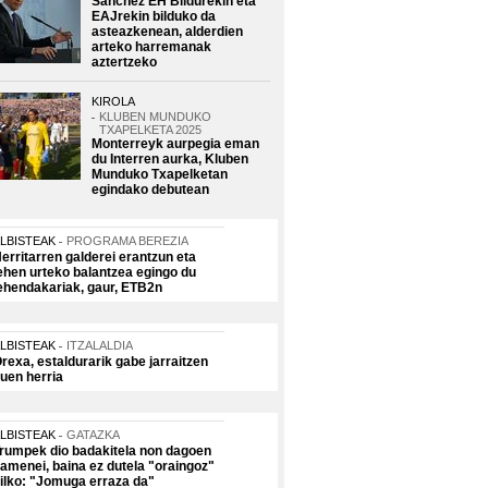
Sanchez EH Bildurekin eta
EAJrekin bilduko da
asteazkenean, alderdien
arteko harremanak
aztertzeko
KIROLA
KLUBEN MUNDUKO
TXAPELKETA 2025
Monterreyk aurpegia eman
du Interren aurka, Kluben
Munduko Txapelketan
egindako debutean
LBISTEAK
PROGRAMA BEREZIA
erritarren galderei erantzun eta
ehen urteko balantzea egingo du
ehendakariak, gaur, ETB2n
LBISTEAK
ITZALALDIA
rexa, estaldurarik gabe jarraitzen
uen herria
LBISTEAK
GATAZKA
rumpek dio badakitela non dagoen
amenei, baina ez dutela "oraingoz"
ilko: "Jomuga erraza da"