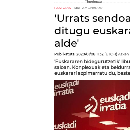
FAKTORIA
KIKE AMONARRIZ
'Urrats send
ditugu euskar
alde'
Publikatuta:
2020/01/08
11:32
(UTC+1)
Azken 
'Euskararen bidegurutzetik' lib
saioan. Konplexuak eta beldurr
euskarari azpimarratu du, best