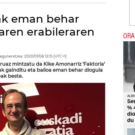
oak eman behar
aren erabileraren
ORA
eguneratzea:
2020/01/08
12:15
(UTC+1)
uruaz mintzatu da Kike Amonarriz 'Faktoria'
ak gainditu eta balioa eman behar diogula
eak beste.
ALBI
Se
% 
di
du