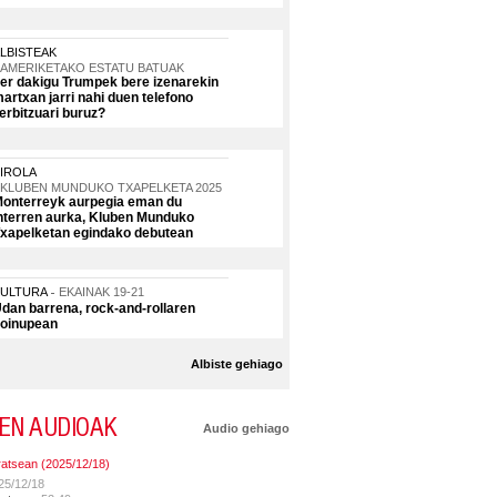
LBISTEAK
AMERIKETAKO ESTATU BATUAK
er dakigu Trumpek bere izenarekin
artxan jarri nahi duen telefono
erbitzuari buruz?
IROLA
KLUBEN MUNDUKO TXAPELKETA 2025
onterreyk aurpegia eman du
nterren aurka, Kluben Munduko
xapelketan egindako debutean
KULTURA
EKAINAK 19-21
dan barrena, rock-and-rollaren
oinupean
Albiste gehiago
EN AUDIOAK
Audio gehiago
ratsean (2025/12/18)
25/12/18