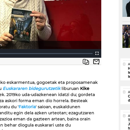
n
A
H
l
l
tako eskarmentua, gogoetak eta proposamenak
tu
Euskararen bidegurutzetik
liburuan
Kike
A
ek. 2019ko uda-udazkenean idatzi du; gordeta
O
za askori forma eman dio horrela. Besteak
d
ratu du '
Faktoria
' saioan, euskaldunen
nditu egin dela azken urteotan; ezagutzaren
A
izazioa eman da gazteen artean, baina orain
T
J
n behar diogula euskarari uste du
h