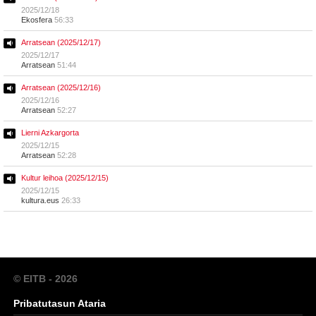
2025/12/18
Ekosfera
56:33
Arratsean (2025/12/17)
2025/12/17
Arratsean
51:44
Arratsean (2025/12/16)
2025/12/16
Arratsean
52:27
Lierni Azkargorta
2025/12/15
Arratsean
52:28
Kultur leihoa (2025/12/15)
2025/12/15
kultura.eus
26:33
© EITB - 2026
Pribatutasun Ataria