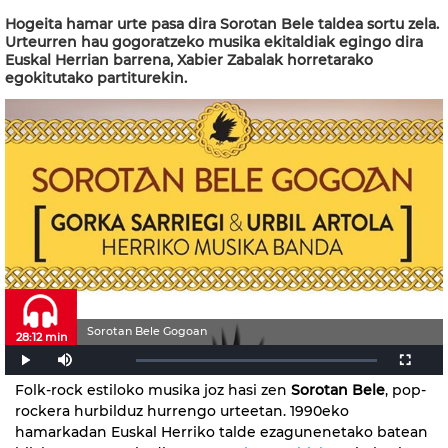
Hogeita hamar urte pasa dira Sorotan Bele taldea sortu zela.
Urteurren hau gogoratzeko musika ekitaldiak egingo dira
Euskal Herrian barrena, Xabier Zabalak horretarako
egokitutako partiturekin.
Sorotan Bele Gogoan
28:12 min
Folk-rock estiloko musika joz hasi zen
Sorotan Bele
, pop-
rockera hurbilduz hurrengo urteetan. 1990eko
hamarkadan Euskal Herriko talde ezagunenetako batean