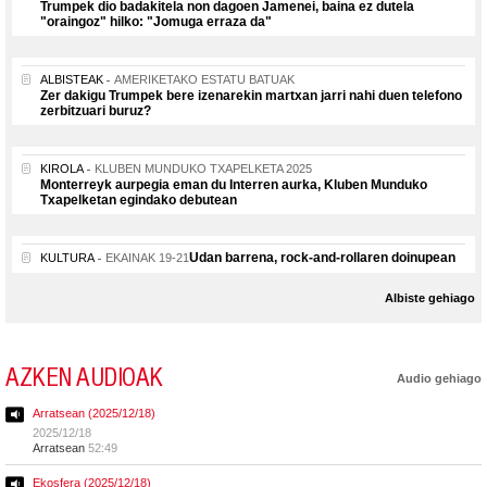
Trumpek dio badakitela non dagoen Jamenei, baina ez dutela
"oraingoz" hilko: "Jomuga erraza da"
ALBISTEAK
AMERIKETAKO ESTATU BATUAK
Zer dakigu Trumpek bere izenarekin martxan jarri nahi duen telefono
zerbitzuari buruz?
KIROLA
KLUBEN MUNDUKO TXAPELKETA 2025
Monterreyk aurpegia eman du Interren aurka, Kluben Munduko
Txapelketan egindako debutean
Udan barrena, rock-and-rollaren doinupean
KULTURA
EKAINAK 19-21
Albiste gehiago
AZKEN AUDIOAK
Audio gehiago
Arratsean (2025/12/18)
2025/12/18
Arratsean
52:49
Ekosfera (2025/12/18)