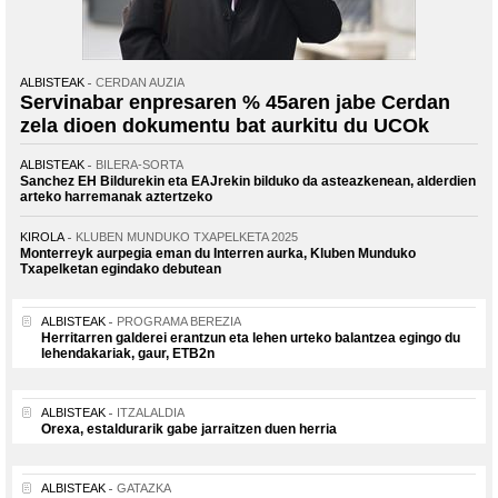
ALBISTEAK
CERDAN AUZIA
Servinabar enpresaren % 45aren jabe Cerdan
zela dioen dokumentu bat aurkitu du UCOk
ALBISTEAK
BILERA-SORTA
Sanchez EH Bildurekin eta EAJrekin bilduko da asteazkenean, alderdien
arteko harremanak aztertzeko
KIROLA
KLUBEN MUNDUKO TXAPELKETA 2025
Monterreyk aurpegia eman du Interren aurka, Kluben Munduko
Txapelketan egindako debutean
ALBISTEAK
PROGRAMA BEREZIA
Herritarren galderei erantzun eta lehen urteko balantzea egingo du
lehendakariak, gaur, ETB2n
ALBISTEAK
ITZALALDIA
Orexa, estaldurarik gabe jarraitzen duen herria
ALBISTEAK
GATAZKA