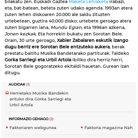
bilakatu zen. Euskadi Gaztea
Maketa Lehiaketa
irabazi,
eta, bat-batean, beteta zuten udako agenda. 1993an atera
zuten lehen diskoaren 20.000 ale saldu zituzten
urtebetean, guztira 40.000 disko; urtebete geroago atera
zuten bigarren lana,
Mundu Egian
, eta 1996an azkena,
Jonen kezkak
. Eta horrekin bukatu zen Sorotan Bele.
Orain, 30 urte geroago,
Xabier Zabalaren eskutik izango
dugu berriz ere Sorotan Bele entzuteko aukera
, berak
prestatu baititu Musika Bandetarako partiturak. Taldeko
Gorka Sarriegi eta Urbil Artola
ibiliko dira herriz herri,
Sorotan Bele gogoratzeko ekitaldi hauetan. Gurean izan
ditugu.
AUDIOAK
(1)
Herrietako Musika Bandekin
arituko dira Gorka Sarriegi eta
Urbil Artola
INFORMAZIO GEHIAGO
(2)
Faktoriaren webgunea
Faktoria magazina Nahie