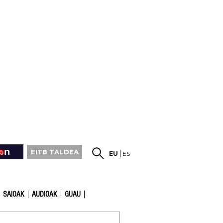
EITB TALDEA
EU
ES
SAIOAK
AUDIOAK
GUAU