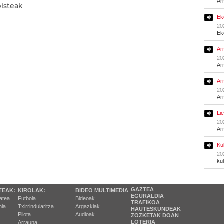
Ar
bisteak
Ek
20
Ek
Ar
20
Ar
Ar
20
Ar
Li
20
Ar
Ku
20
ku
GAZTEA
TEAK:
KIROLAK:
BIDEO MULTIMEDIA
EGURALDIA
tatea
Futbola
Bideoak
TRAFIKOA
ia
Txirrindularitza
Argazkiak
HAUTESKUNDEAK
Pilota
Audioak
ZOZKETAK DOAN
LOTERIA
Arrauna