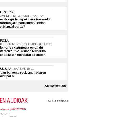
LBISTEAK
AMERIKETAKO ESTATU BATUAK
er dakigu Trumpek bere izenarekin
artxan jarri nahi duen telefono
erbitzuari buruz?
IROLA
KLUBEN MUNDUKO TXAPELKETA 2025
onterreyk aurpegia eman du
nterren aurka, Kluben Munduko
xapelketan egindako debutean
KULTURA
EKAINAK 19-21
dan barrena, rock-and-rollaren
oinupean
Albiste gehiago
EN AUDIOAK
Audio gehiago
ratsean (2025/12/18)
25/12/18