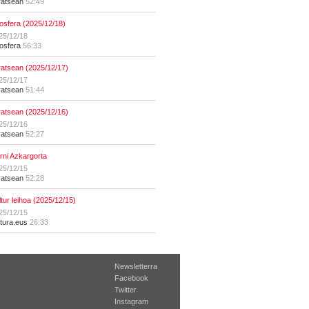
ratsean
52:49
osfera (2025/12/18)
25/12/18
osfera
56:33
ratsean (2025/12/17)
25/12/17
ratsean
51:44
ratsean (2025/12/16)
25/12/16
ratsean
52:27
erni Azkargorta
25/12/15
ratsean
52:28
ltur leihoa (2025/12/15)
25/12/15
ltura.eus
26:33
Newsletterra
Facebook
Twitter
Instagram