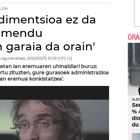
LDIA
dimentsioa ez da
gimendu
ORA
 garaia da orain'
 eguneratzea:
2020/05/13
15:59
(UTC+2)
etan lan eremuaren uhinaldiari buruz:
rtu zituzten, gure gurasoek administrazioa
lan eremua konkistatzea'.
ALBI
Se
% 
di
du