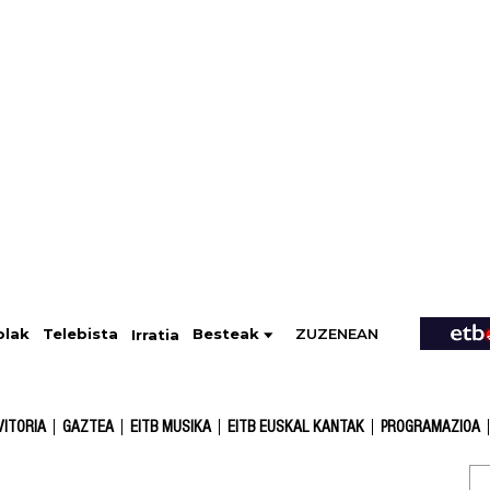
ZUZENEAN
Telebista
Besteak
olak
Irratia
VITORIA
GAZTEA
EITB MUSIKA
EITB EUSKAL KANTAK
PROGRAMAZIOA