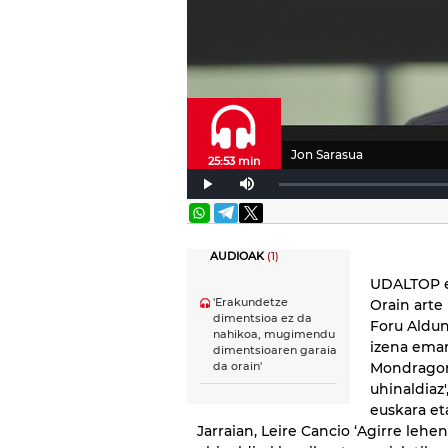
Jon Sarasua
25:53 min
AUDIOAK
(1)
UDALTOP eu
'Erakundetze
Orain arte
dimentsioa ez da
Foru Aldun
nahikoa, mugimendu
izena eman
dimentsioaren garaia
Mondragon 
da orain'
uhinaldiaz
euskara e
Jarraian, Leire Cancio ‘Agirre leh