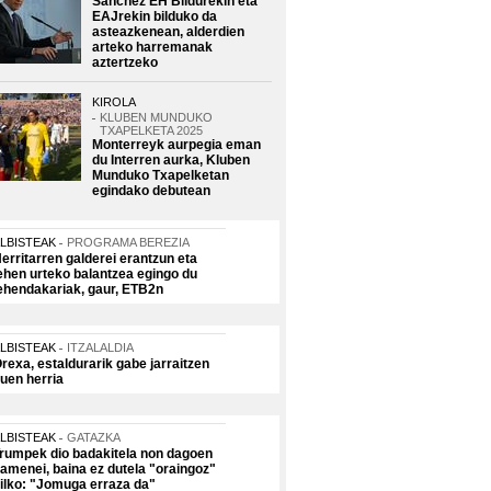
Sanchez EH Bildurekin eta
EAJrekin bilduko da
asteazkenean, alderdien
arteko harremanak
aztertzeko
KIROLA
KLUBEN MUNDUKO
TXAPELKETA 2025
Monterreyk aurpegia eman
du Interren aurka, Kluben
Munduko Txapelketan
egindako debutean
LBISTEAK
PROGRAMA BEREZIA
erritarren galderei erantzun eta
ehen urteko balantzea egingo du
ehendakariak, gaur, ETB2n
LBISTEAK
ITZALALDIA
rexa, estaldurarik gabe jarraitzen
uen herria
LBISTEAK
GATAZKA
rumpek dio badakitela non dagoen
amenei, baina ez dutela "oraingoz"
ilko: "Jomuga erraza da"