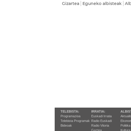
Gizartea
Eguneko albisteak
Al
TELEBISTA:
IRRATIA:
ALBIS
Programazioa
Euskadi Irratia
Aktuali
Telebista Programak
Radio Euskadi
Ekonom
Bideoak
Radio Vitoria
Politika
Gaztea
Kultura