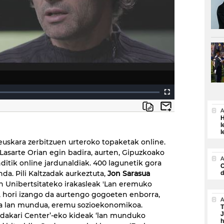
A
H
l
l
skara zerbitzuen urteroko topaketak online.
 Lasarte Orian egin badira, aurten, Gipuzkoako
A
ditik online jardunaldiak. 400 lagunetik gora
O
da. Pili Kaltzadak aurkeztuta,
Jon Sarasua
d
Unibertsitateko irakasleak 'Lan eremuko
', hori izango da aurtengo gogoeten enborra,
A
ta lan mundua, eremu sozioekonomikoa.
T
J
endakari Center’-eko kideak ‘lan munduko
h