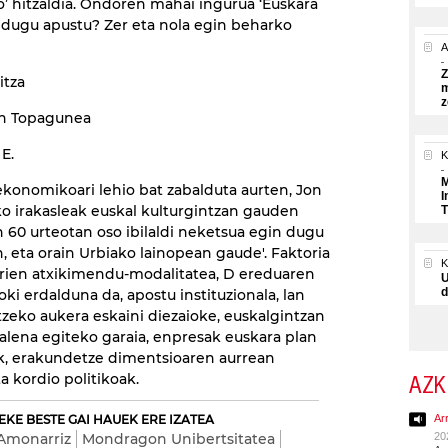
so’ hitzaldia. Ondoren mahai ingurua ‘Euskara
dugu apustu? Zer eta nola egin beharko
A
Z
itza
m
z
n Topagunea
E.
K
M
konomikoari lehio bat zabalduta aurten, Jon
I
o irakasleak euskal kulturgintzan gauden
T
60 urteotan oso ibilaldi neketsua egin dugu
n, eta orain Urbiako lainopean gaude'. Faktoria
errien atxikimendu-modalitatea, D ereduaren
U
d
i erdalduna da, apostu instituzionala, lan
zeko aukera eskaini diezaioke, euskalgintzan
abalena egiteko garaia, enpresak euskara plan
ak, erakundetze dimentsioaren aurrean
 kordio politikoak.
AZK
EKE BESTE GAI HAUEK ERE IZATEA
Ar
Amonarriz
Mondragon Unibertsitatea
20