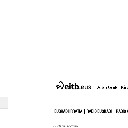
Albisteak
Kir
EUSKADI IRRATIA
RADIO EUSKADI
RADIO 
Orria entzun