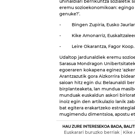
uhinaldiari berrikuntza sozialetik 
eremu sozioekonomikoan: egingo 
genuke?’.
- Bingen Zupiria, Eusko Jaurlar
- Kike Amonarriz, Euskaltzalee
- Leire Okarantza, Fagor Koop. 
Udaltop jardunaldiek eremu sozioe
Sarasua Mondragon Unibertsitatek
egoeraren kokapena eginez 'azken 
Arantzazutik gora Aizkorrira bidea
saioan hitz egin du: Belaunaldi b
birplanteaketa, lan mundua masibok
munduak euskaldun askori birlorat
inoiz egin den artikulazio lanik z
bat egitera erakartzeko estrategi
mugimendu dimentsioa, apostu eta
HAU ZURE INTERESEKOA BADA, BALIT
Euskarari buruzko berriak
Kike 