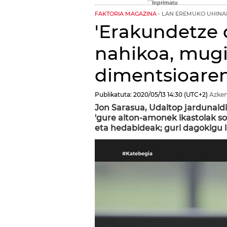
FAKTORIA MAGAZINA
LAN EREMUKO UHINA
'Erakundetze 
nahikoa, mu
dimentsioaren
Publikatuta:
2020/05/13
14:30
(UTC+2)
Azken
Jon Sarasua, Udaltop jardunaldi
'gure aiton-amonek ikastolak so
eta hedabideak; guri dagokigu 