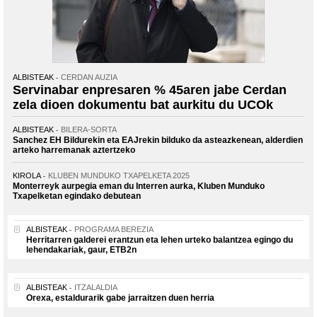
ALBISTEAK
CERDAN AUZIA
Servinabar enpresaren % 45aren jabe Cerdan
zela dioen dokumentu bat aurkitu du UCOk
ALBISTEAK
BILERA-SORTA
Sanchez EH Bildurekin eta EAJrekin bilduko da asteazkenean, alderdien
arteko harremanak aztertzeko
KIROLA
KLUBEN MUNDUKO TXAPELKETA 2025
Monterreyk aurpegia eman du Interren aurka, Kluben Munduko
Txapelketan egindako debutean
ALBISTEAK
PROGRAMA BEREZIA
Herritarren galderei erantzun eta lehen urteko balantzea egingo du
lehendakariak, gaur, ETB2n
ALBISTEAK
ITZALALDIA
Orexa, estaldurarik gabe jarraitzen duen herria