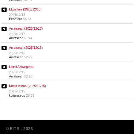
Ekosfera (2025/12/18)
2025/12/18
Ekosfera
56:33
Arratsean (2025/12/17)
2025/12/17
Arratsean
51:44
Arratsean (2025/12/16)
2025/12/16
Arratsean
52:27
Lierni Azkargorta
2025/12/15
Arratsean
52:28
Kultur leihoa (2025/12/15)
2025/12/15
kultura.eus
26:33
© EITB - 2026