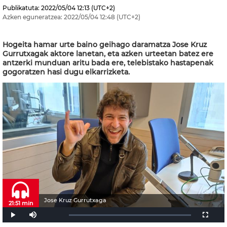
Publikatuta:
2022/05/04
12:13
(UTC+2)
Azken eguneratzea:
2022/05/04
12:48
(UTC+2)
Hogeita hamar urte baino geihago daramatza Jose Kruz
Gurrutxagak aktore lanetan, eta azken urteetan batez ere
antzerki munduan aritu bada ere, telebistako hastapenak
gogoratzen hasi dugu elkarrizketa.
Jose Kruz Gurrutxaga
21:51 min