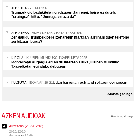
ALBISTEAK
GATAZKA
Trumpek dio badakitela non dagoen Jamenei, baina ez dutela
"oraingoz" hilko: "Jomuga erraza da"
ALBISTEAK
AMERIKETAKO ESTATU BATUAK
Zer dakigu Trumpek bere izenarekin martxan jarri nahi duen telefono
zerbitzuari buruz?
KIROLA
KLUBEN MUNDUKO TXAPELKETA 2025
Monterreyk aurpegia eman du Interren aurka, Kluben Munduko
Txapelketan egindako debutean
Udan barrena, rock-and-rollaren doinupean
KULTURA
EKAINAK 19-21
Albiste gehiago
AZKEN AUDIOAK
Audio gehiago
Arratsean (2025/12/18)
2025/12/18
Arratsean
52:49