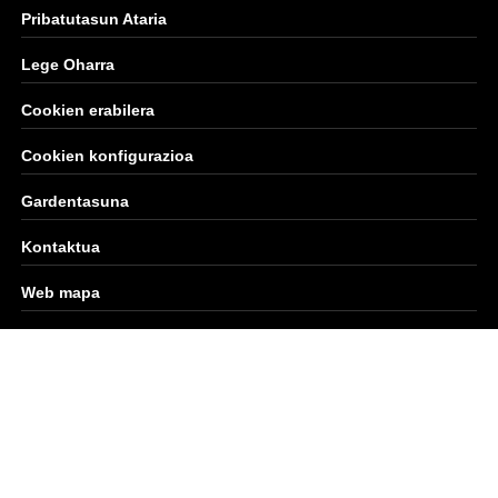
Pribatutasun Ataria
Lege Oharra
Cookien erabilera
Cookien konfigurazioa
Gardentasuna
Kontaktua
Web mapa