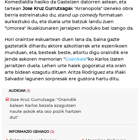
Komedialdia hasiko da Gasteizen datorren astean, eta
tartean
Jose Kruz Gurrutxaga
k "Arranopola" izeneko obra
berria estreinatuko du;
stand up comedy
formatuan
aurkeztuko du, eta duela urte batzuk landu zuen
"Umorea" ikuskizunaren jarraipen moduko bat izango da.
Hori oraintxe eskuartean duen lana da, baina gazte
gaztetatik dihardu aktore azkoitiarrak arte eszenikoen
munduan, eta, besteak beste, aitortu digu oraindik ere
jende askoren memorian "
Goenkale
"ko Karlos izaten
jarraitzen duela. Lehen urte haiek gogoratuz eta orain
arte bidean ezagutu dituen Aritza Rodriguez eta Iñaki
Salvador lagunen sorpresak ere gustora hartu ditu.
AUDIOAK
(1)
Jose Kruz Gurrutxaga: "Oraindik
kalean Karlos bezala ezagutzen
naute askok eta oso pozik hartzen
dut"
INFORMAZIO GEHIAGO
(2)