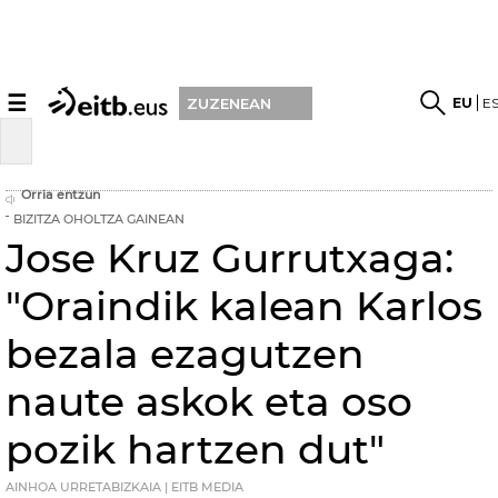
☰
EU
E
ZUZENEAN
Orria entzun
BIZITZA OHOLTZA GAINEAN
Jose Kruz Gurrutxaga:
"Oraindik kalean Karlos
bezala ezagutzen
naute askok eta oso
pozik hartzen dut"
AINHOA URRETABIZKAIA | EITB MEDIA