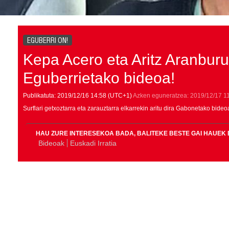
EGUBERRI ON!
Kepa Acero eta Aritz Aranburu 
Eguberrietako bideoa!
Publikatuta:
2019/12/16
14:58
(UTC+1)
Azken eguneratzea:
2019/12/17
1
Surflari getxoztarra eta zarauztarra elkarrekin aritu dira Gabonetako bide
HAU ZURE INTERESEKOA BADA, BALITEKE BESTE GAI HAUEK 
Bideoak
Euskadi Irratia