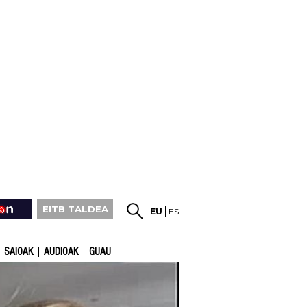
EITB TALDEA
EU
ES
SAIOAK
AUDIOAK
GUAU