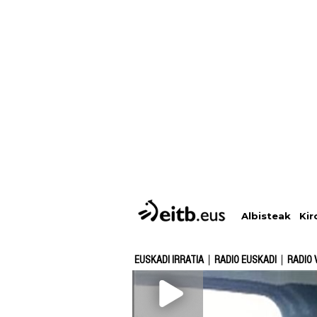
Albisteak
Kir
EUSKADI IRRATIA
RADIO EUSKADI
RADIO 