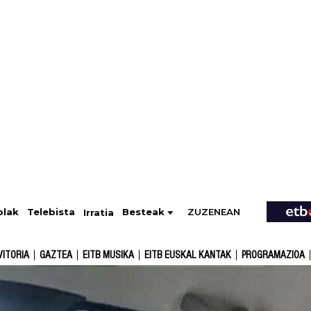
ZUZENEAN
Telebista
Besteak
olak
Irratia
VITORIA
GAZTEA
EITB MUSIKA
EITB EUSKAL KANTAK
PROGRAMAZIOA