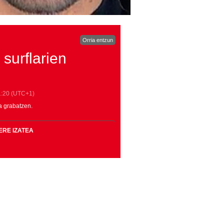
Orria entzun
surflarien
1:20
(UTC+1)
oa grabatzen.
ERE IZATEA