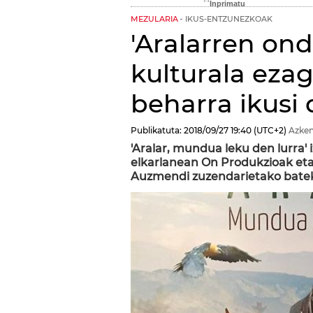
MEZULARIA
IKUS-ENTZUNEZKOAK
'Aralarren ond
kulturala eza
beharra ikusi
Publikatuta:
2018/09/27
19:40
(UTC+2)
Azken
'Aralar, mundua leku den lurra'
elkarlanean On Produkzioak eta
Auzmendi zuzendarietako batek