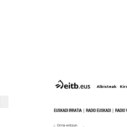
Albisteak
Kir
EUSKADI IRRATIA
RADIO EUSKADI
RADIO 
Orria entzun