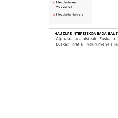
Mezulariaren
webgunea
Mezularia Nahieran
HAU ZURE INTERESEKOA BADA, BALIT
Gipuzkoako albisteak
Euskal me
Euskadi Irratia
Ingurumena albi