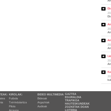
Ar
Ek
20
Ek
Ar
20
Ar
Ar
20
Ar
Li
20
Ar
Ku
20
ku
GAZTEA
TEAK:
KIROLAK:
BIDEO MULTIMEDIA
EGURALDIA
tatea
Futbola
Bideoak
TRAFIKOA
ia
Txirrindularitza
Argazkiak
HAUTESKUNDEAK
Pilota
Audioak
ZOZKETAK DOAN
LOTERIA
Arrauna