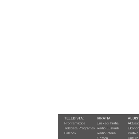
TELEBISTA:
IRRATIA:
ALBIS
Programazioa
Euskadi Irratia
Aktuali
Telebista Programak
Radio Euskadi
Ekonom
Bideoak
Radio Vitoria
Politika
Gaztea
Kultura