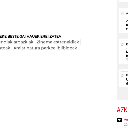
A
Z
m
z
EKE BESTE GAI HAUEK ERE IZATEA
ndiak argazkiak
Zinema estrenaldiak
K
steak
Aralar natura parkea ibilbideak
M
I
T
U
d
AZK
Ar
20