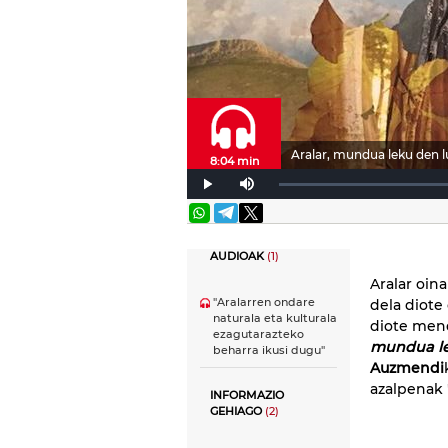
Aralar, mundua leku den l
8:04 min
AUDIOAK
(1)
Aralar oina
"Aralarren ondare
dela diote
naturala eta kulturala
diote mend
ezagutarazteko
mundua le
beharra ikusi dugu"
Auzmendi
azalpenak 
INFORMAZIO
GEHIAGO
(2)