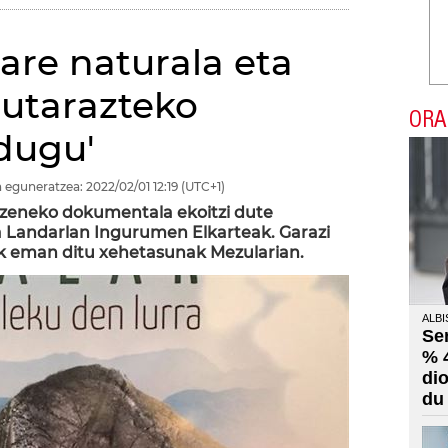
are naturala eta
gutarazteko
ORA
 dugu'
 eguneratzea:
2022/02/01
12:19
(UTC+1)
 izeneko dokumentala ekoitzi dute
 Landarlan Ingurumen Elkarteak. Garazi
 eman ditu xehetasunak Mezularian.
ALBI
Se
% 
di
du