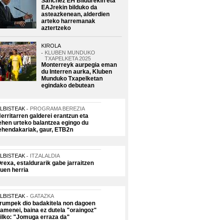
Sanchez EH Bildurekin eta
EAJrekin bilduko da
asteazkenean, alderdien
arteko harremanak
aztertzeko
KIROLA
KLUBEN MUNDUKO
TXAPELKETA 2025
Monterreyk aurpegia eman
du Interren aurka, Kluben
Munduko Txapelketan
egindako debutean
LBISTEAK
PROGRAMA BEREZIA
erritarren galderei erantzun eta
ehen urteko balantzea egingo du
ehendakariak, gaur, ETB2n
LBISTEAK
ITZALALDIA
rexa, estaldurarik gabe jarraitzen
uen herria
LBISTEAK
GATAZKA
rumpek dio badakitela non dagoen
amenei, baina ez dutela "oraingoz"
ilko: "Jomuga erraza da"