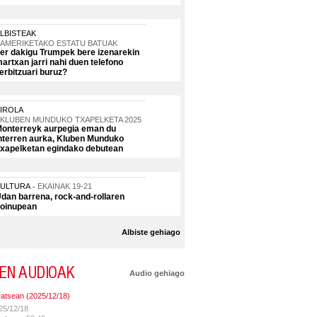
LBISTEAK
AMERIKETAKO ESTATU BATUAK
er dakigu Trumpek bere izenarekin
artxan jarri nahi duen telefono
erbitzuari buruz?
IROLA
KLUBEN MUNDUKO TXAPELKETA 2025
onterreyk aurpegia eman du
nterren aurka, Kluben Munduko
xapelketan egindako debutean
KULTURA
EKAINAK 19-21
dan barrena, rock-and-rollaren
oinupean
Albiste gehiago
EN AUDIOAK
Audio gehiago
ratsean (2025/12/18)
25/12/18