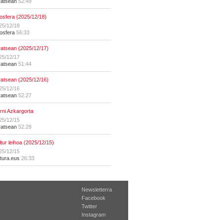
ratsean
52:49
osfera (2025/12/18)
25/12/18
osfera
56:33
ratsean (2025/12/17)
25/12/17
ratsean
51:44
ratsean (2025/12/16)
25/12/16
ratsean
52:27
erni Azkargorta
25/12/15
ratsean
52:28
ltur leihoa (2025/12/15)
25/12/15
ltura.eus
26:33
Newsletterra
Facebook
Twitter
Instagram