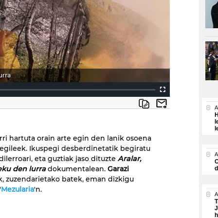
urra
A
H
l
l
rri hartuta orain arte egin den lanik osoena
 egileek. Ikuspegi desberdinetatik begiratu
A
ilerroari, eta guztiak jaso dituzte
Aralar,
O
ku den lurra
dokumentalean.
Garazi
d
k, zuzendarietako batek, eman dizkigu
'
Mezularia
'n.
A
T
J
h