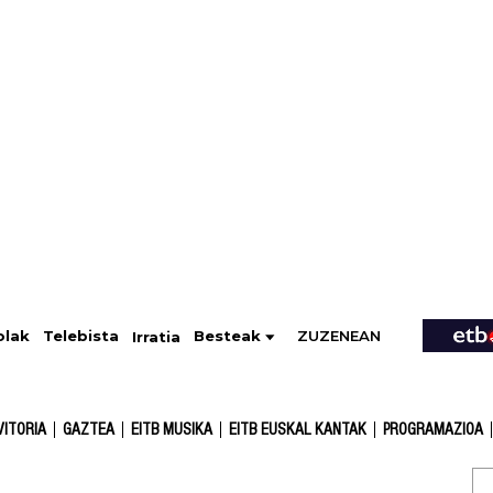
ZUZENEAN
Telebista
Besteak
olak
Irratia
VITORIA
GAZTEA
EITB MUSIKA
EITB EUSKAL KANTAK
PROGRAMAZIOA