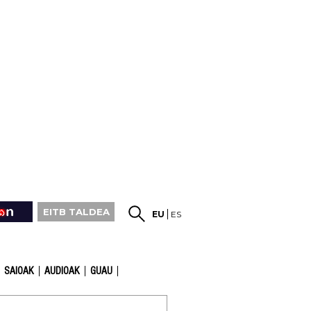
EITB TALDEA
EU
ES
SAIOAK
AUDIOAK
GUAU