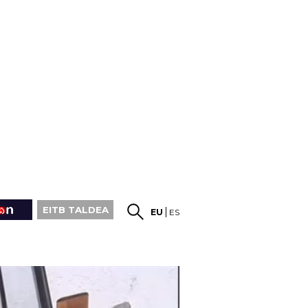
EITB TALDEA
EU
ES