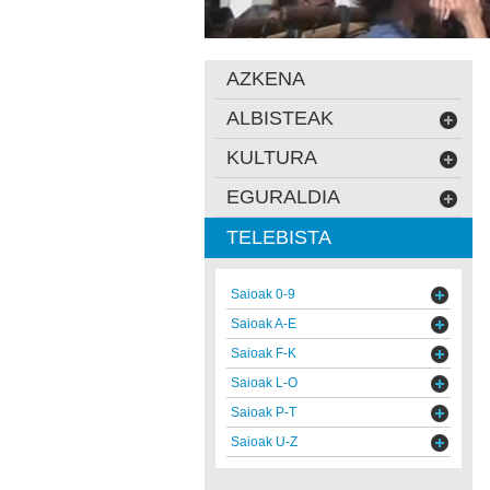
AZKENA
ALBISTEAK
KULTURA
EGURALDIA
TELEBISTA
Saioak 0-9
Saioak A-E
Saioak F-K
Saioak L-O
Saioak P-T
Saioak U-Z