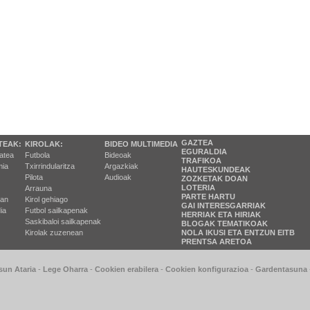
GAZTEA
TEAK:
KIROLAK:
BIDEO MULTIMEDIA
EGURALDIA
tatea
Futbola
Bideoak
TRAFIKOA
ia
Txirrindularitza
Argazkiak
HAUTESKUNDEAK
Pilota
Audioak
ZOZKETAK DOAN
LOTERIA
Arrauna
PARTE HARTU
ran
Kirol gehiago
GAI INTERESGARRIAK
ia
Futbol sailkapenak
HERRIAK ETA HIRIAK
Saskibaloi sailkapenak
BLOGAK TEMATIKOAK
Kirolak zuzenean
NOLA IKUSI ETA ENTZUN EITB
PRENTSA ARETOA
sun Ataria
-
Lege Oharra
-
Cookien erabilera
-
Cookien konfigurazioa
-
Gardentasuna