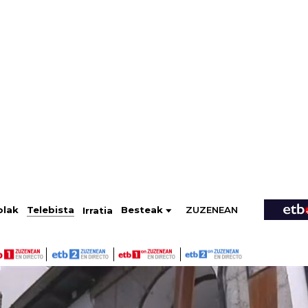
ZUZENEAN
Telebista
Besteak
olak
Irratia