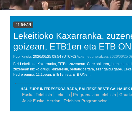
11:15EAN
Lekeitioko Kaxarranka, zuzen
goizean, ETB1en eta ETB O
Publikatuta:
2026/06/25
08:54
(UTC+2)
Azken eguneratzea:
2026/06/25
0
Bizi Lekeitioko Kaxarranka, EITBn, zuzenean. Gure ohituren, jaien eta tr
zuzenean biziko ditugu, elkarrekin, bertatik bertara, ezer galdu gabe. Le
Pedro eguna, 11:15ean, ETB1en eta ETB ONen.
HAU ZURE INTERESEKOA BADA, BALITEKE BESTE GAI HAUEK 
Euskal Telebista
Lekeitio
Programazioa telebista
Gaurko
Jaiak Euskal Herrian
Telebista Programazioa