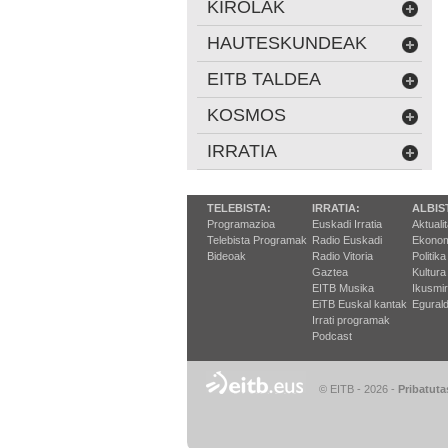
KIROLAK
HAUTESKUNDEAK
EITB TALDEA
KOSMOS
IRRATIA
TELEBISTA:
IRRATIA:
ALBIS
Programazioa
Euskadi Irratia
Aktuali
Telebista Programak
Radio Euskadi
Ekonom
Bideoak
Radio Vitoria
Politika
Gaztea
Kultura
EITB Musika
Ikusmi
EiTB Euskal kantak
Egurald
Irrati programak
Podcast
© EITB - 2026
-
Pribatuta