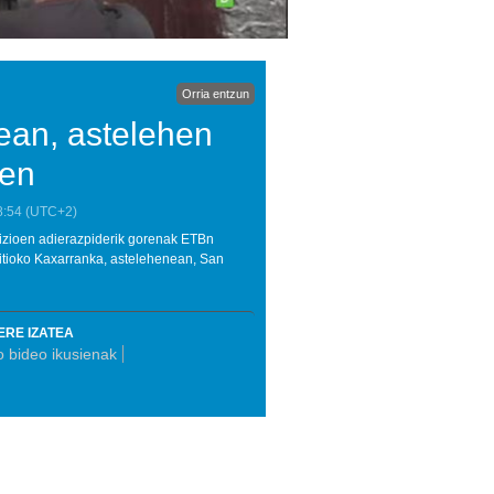
Orria entzun
ean, astelehen
Nen
8:54
(UTC+2)
adizioen adierazpiderik gorenak ETBn
keitioko Kaxarranka, astelehenean, San
ERE IZATEA
 bideo ikusienak