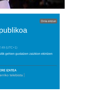
Orria entzun
 publikoa
2:49
(UTC+1)
sitik gehien gustatzen zaizkion ekintzen
ERE IZATEA
rriko telebista