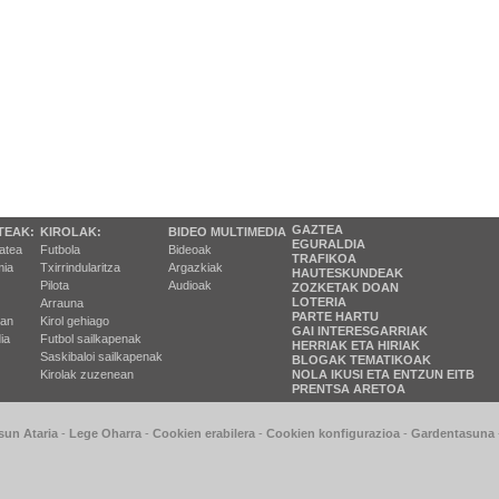
GAZTEA
TEAK:
KIROLAK:
BIDEO MULTIMEDIA
EGURALDIA
tatea
Futbola
Bideoak
TRAFIKOA
ia
Txirrindularitza
Argazkiak
HAUTESKUNDEAK
Pilota
Audioak
ZOZKETAK DOAN
LOTERIA
Arrauna
PARTE HARTU
ran
Kirol gehiago
GAI INTERESGARRIAK
ia
Futbol sailkapenak
HERRIAK ETA HIRIAK
Saskibaloi sailkapenak
BLOGAK TEMATIKOAK
Kirolak zuzenean
NOLA IKUSI ETA ENTZUN EITB
PRENTSA ARETOA
sun Ataria
-
Lege Oharra
-
Cookien erabilera
-
Cookien konfigurazioa
-
Gardentasuna