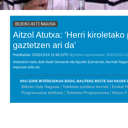
BILBOKO ASTE NAGUSIA
Aitzol Atutxa: 'Herri kiroletako
gaztetzen ari da'
Publikatuta:
2020/12/14
12:46
(UTC+1)
Azken eguneratzea:
2020/12/14
1
Aizkolaria hartu dute Ilaski Serranok eta Agustin Ezenarrok, eta Aste Nagu
inguruan aritu da.
HAU ZURE INTERESEKOA BADA, BALITEKE BESTE GAI HAUEK 
Bilboko Aste Nagusia
Telebista publikoa berriak
Euskal He
Programazioa telebista
Telebista Programazioa
Atutxa II