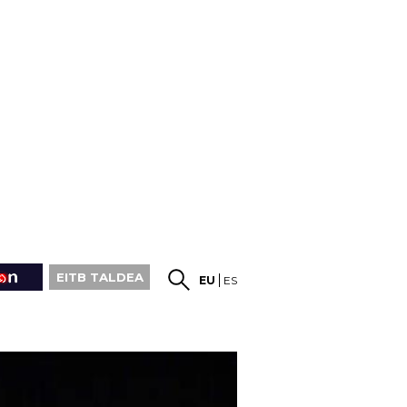
EITB TALDEA
EU
ES