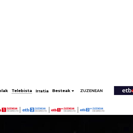
ZUZENEAN
Telebista
Besteak
olak
Irratia