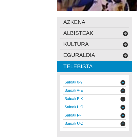
AZKENA
ALBISTEAK
KULTURA
EGURALDIA
TELEBISTA
Saioak 0-9
Saioak A-E
Saioak F-K
Saioak L-O
Saioak P-T
Saioak U-Z