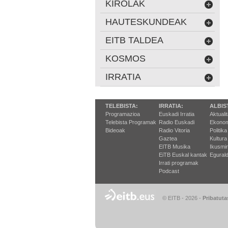
KIROLAK
HAUTESKUNDEAK
EITB TALDEA
KOSMOS
IRRATIA
TELEBISTA:
IRRATIA:
ALBIS
Programazioa
Euskadi Irratia
Aktuali
Telebista Programak
Radio Euskadi
Ekonom
Bideoak
Radio Vitoria
Politika
Gaztea
Kultura
EITB Musika
Ikusmi
EiTB Euskal kantak
Egurald
Irrati programak
Podcast
© EITB - 2026
-
Pribatuta