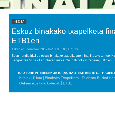
PILOTA
Eskuz binakako txapelketa fina
ETB1en
Azken eguneratzea:
2017/04/09
08:50
(UTC+2)
Egun handia iritsi da eskuz binakako txapelketaren final inoizko torneorik 
Bengoetxea VI.na - Larunberen aurka. Gaur, Bilbotik zuzenean, ETB1en.
HAU ZURE INTERESEKOA BADA, BALITEKE BESTE GAI HAUEK 
Kirolak
Pilota
Binakako Txapelketa
Telebista Euskal Her
Gehien ikusitako bideoak
ETB1