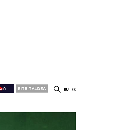
EITB TALDEA
EU
ES