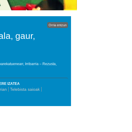
Orria entzun
la, gaur,
parekatuenean; Irribarria – Rezusta,
ERE IZATEA
rian
Telebista saioak