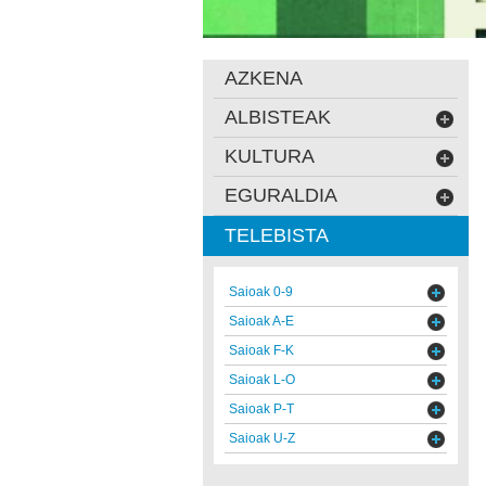
AZKENA
ALBISTEAK
KULTURA
EGURALDIA
TELEBISTA
Saioak 0-9
Saioak A-E
Saioak F-K
Saioak L-O
Saioak P-T
Saioak U-Z