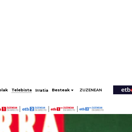
ZUZENEAN
Telebista
Besteak
olak
Irratia