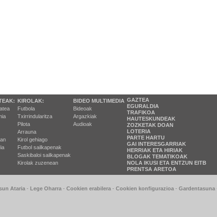
GAZTEA
TEAK:
KIROLAK:
BIDEO MULTIMEDIA
EGURALDIA
tatea
Futbola
Bideoak
TRAFIKOA
ia
Txirrindularitza
Argazkiak
HAUTESKUNDEAK
Pilota
Audioak
ZOZKETAK DOAN
LOTERIA
Arrauna
PARTE HARTU
ran
Kirol gehiago
GAI INTERESGARRIAK
ia
Futbol sailkapenak
HERRIAK ETA HIRIAK
Saskibaloi sailkapenak
BLOGAK TEMATIKOAK
Kirolak zuzenean
NOLA IKUSI ETA ENTZUN EITB
PRENTSA ARETOA
sun Ataria
-
Lege Oharra
-
Cookien erabilera
-
Cookien konfigurazioa
-
Gardentasuna