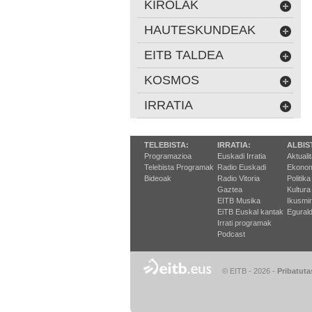
KIROLAK
HAUTESKUNDEAK
EITB TALDEA
KOSMOS
IRRATIA
TELEBISTA:
IRRATIA:
ALBIS
Programazioa
Euskadi Irratia
Aktuali
Telebista Programak
Radio Euskadi
Ekonom
Bideoak
Radio Vitoria
Politika
Gaztea
Kultura
EITB Musika
Ikusmi
EiTB Euskal kantak
Egurald
Irrati programak
Podcast
© EITB - 2026
-
Pribatuta