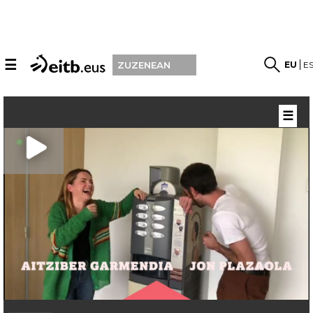
☰
EU
E
ZUZENEAN
☰