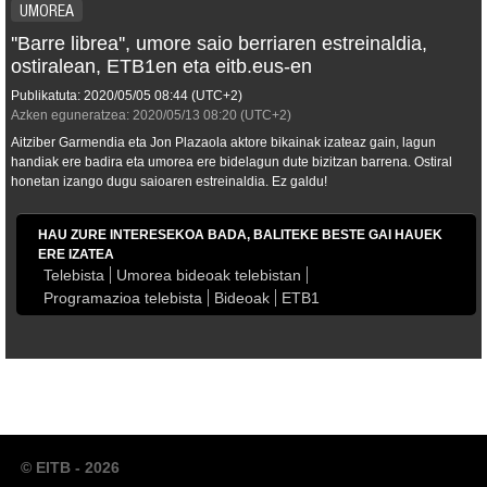
UMOREA
''Barre librea'', umore saio berriaren estreinaldia,
ostiralean, ETB1en eta eitb.eus-en
Publikatuta:
2020/05/05
08:44
(UTC+2)
Azken eguneratzea:
2020/05/13
08:20
(UTC+2)
Aitziber Garmendia eta Jon Plazaola aktore bikainak izateaz gain, lagun
handiak ere badira eta umorea ere bidelagun dute bizitzan barrena. Ostiral
honetan izango dugu saioaren estreinaldia. Ez galdu!
HAU ZURE INTERESEKOA BADA, BALITEKE BESTE GAI HAUEK
ERE IZATEA
Telebista
Umorea bideoak telebistan
Programazioa telebista
Bideoak
ETB1
© EITB - 2026