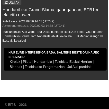
22:00ETAN
Hondarribiko Grand Slama, gaur gauean, ETB1en
eta eitb.eus-en
Publikatuta:
2021/09/16
14:45
(UTC+2)
Azken eguneratzea:
2022/02/03
14:38
(UTC+1)
Bueltan da Jai Alai World Tour, zesta puntaren ikuskizun betea. Gaur gauean,
Hondarribiko Grand Slam txapelketa abiatuko da eta EITB Median izango da
ikusgai. Ez galdu!
HAU ZURE INTERESEKOA BADA, BALITEKE BESTE GAI HAUEK
ERE IZATEA
Kirolak
Pilota
Hondarribia
Telebista Euskal Herrian
Bideoak
Telebistako Programazioa
Jai Alai partidak
© EITB - 2026