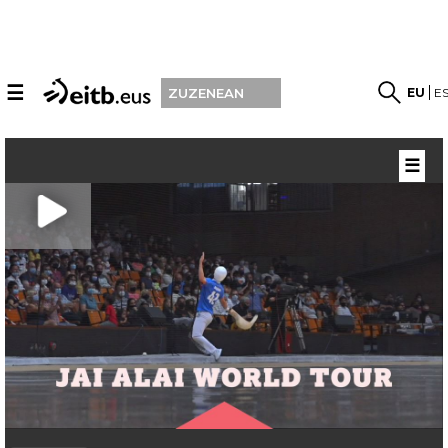
☰
EU
E
ZUZENEAN
☰