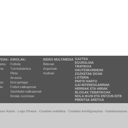
GAZTEA
TEAK:
KIROLAK:
BIDEO MULTIMEDIA
EGURALDIA
tatea
Futbola
Bideoak
TRAFIKOA
ia
Txirrindularitza
Argazkiak
HAUTESKUNDEAK
Pilota
Audioak
ZOZKETAK DOAN
LOTERIA
Arrauna
PARTE HARTU
ran
Kirol gehiago
GAI INTERESGARRIAK
ia
Futbol sailkapenak
HERRIAK ETA HIRIAK
Saskibaloi sailkapenak
BLOGAK TEMATIKOAK
Kirolak zuzenean
NOLA IKUSI ETA ENTZUN EITB
PRENTSA ARETOA
sun Ataria
-
Lege Oharra
-
Cookien erabilera
-
Cookien konfigurazioa
-
Gardentasuna