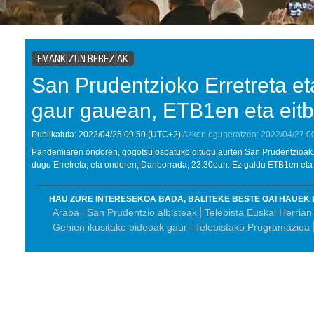
EMANKIZUN BEREZIAK
San Prudentzioko Erretreta e
gaur gauean, ETB1en eta eitb
Publikatuta:
2022/04/25
09:50
(UTC+2)
Azken eguneratzea:
2022/04/27
0
Pandemiaren ondoren, gogotsu ospatuko ditugu aurten San Prudentzioak.
dugu Erretreta, eta ondoren, Danborrada, 23:30ean. Ez galdu ETB1en eta e
HAU ZURE INTERESEKOA BADA, BALITEKE BESTE GAI HAUEK 
Araba
San Prudentzio albisteak
Telebista Euskal Herrian
Gehien ikusitako bideoak gaur
Telebistako Programazioa