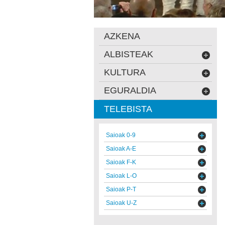
AZKENA
ALBISTEAK
KULTURA
EGURALDIA
TELEBISTA
Saioak 0-9
Saioak A-E
Saioak F-K
Saioak L-O
Saioak P-T
Saioak U-Z