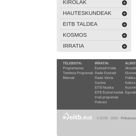
KIROLAK
HAUTESKUNDEAK
EITB TALDEA
KOSMOS
IRRATIA
TELEBISTA:
IRRATIA:
ALBIS
Programazioa
Euskadi Irratia
Aktuali
Telebista Programak
Radio Euskadi
Ekonom
Bideoak
Radio Vitoria
Politika
Gaztea
Kultura
EITB Musika
Ikusmi
EiTB Euskal kantak
Egurald
Irrati programak
Podcast
© EITB - 2026
-
Pribatuta