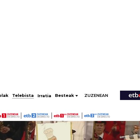
ZUZENEAN
Telebista
Besteak
olak
Irratia