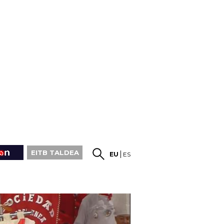
EITB TALDEA
EU
ES