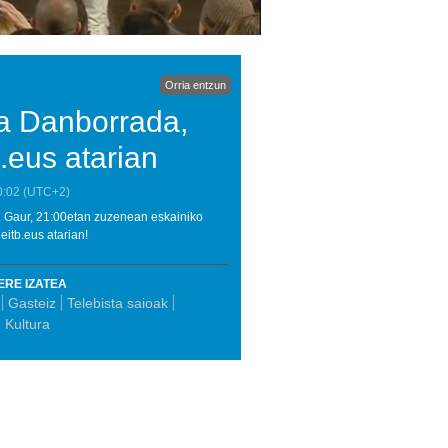
Orria entzun
ta Danborrada,
.eus atarian
0:02
(UTC+2)
 Gaur, 21:00etan zuzenean eskainiko
itb.eus atarian!
ERE IZATEA
Gasteiz
Telebista saioak
Kultura