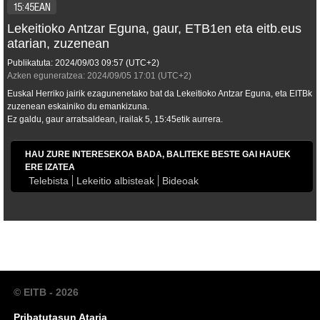
15:45EAN
Lekeitioko Antzar Eguna, gaur, ETB1en eta eitb.eus
atarian, zuzenean
Publikatuta:
2024/09/03
09:57
(UTC+2)
Azken eguneratzea:
2024/09/05
17:01
(UTC+2)
Euskal Herriko jairik ezagunenetako bat da Lekeitioko Antzar Eguna, eta EITBk
zuzenean eskainiko du emankizuna.
Ez galdu, gaur arratsaldean, irailak 5, 15:45etik aurrera.
HAU ZURE INTERESEKOA BADA, BALITEKE BESTE GAI HAUEK
ERE IZATEA
Telebista
Lekeitio albisteak
Bideoak
© EITB - 2026
Pribatutasun Ataria