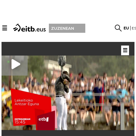
☰
EU
E
ZUZENEAN
☰