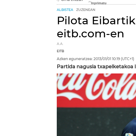
ALBISTEA
ZUZENEAN
Pilota Eibarti
eitb.com-en
A.A.
EITB
Azken eguneratzea:
2013/01/01
10:19
(UTC+1)
Partida nagusia txapelketakoa iza