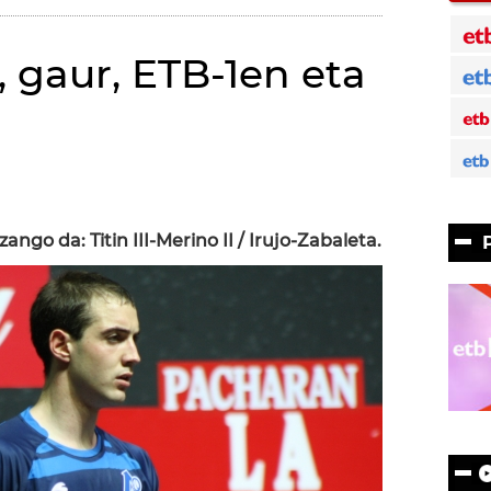
k, gaur, ETB-1en eta
ngo da: Titin III-Merino II / Irujo-Zabaleta.