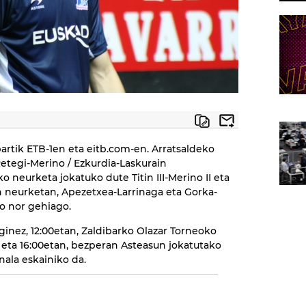
rtik ETB-1en eta eitb.com-en. Arratsaldeko
 Retegi-Merino / Ezkurdia-Laskurain
 neurketa jokatuko dute Titin III-Merino II eta
en neurketan, Apezetxea-Larrinaga eta Gorka-
o nor gehiago.
eginez, 12:00etan, Zaldibarko Olazar Torneoko
n eta 16:00etan, bezperan Asteasun jokatutako
inala eskainiko da.