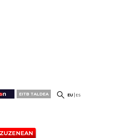
EITB TALDEA
EU
ES