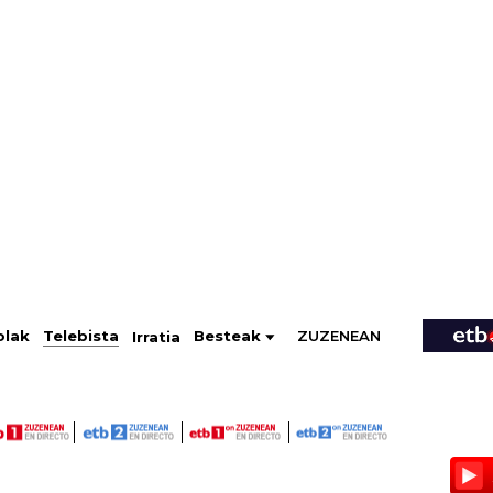
ZUZENEAN
Telebista
Besteak
olak
Irratia