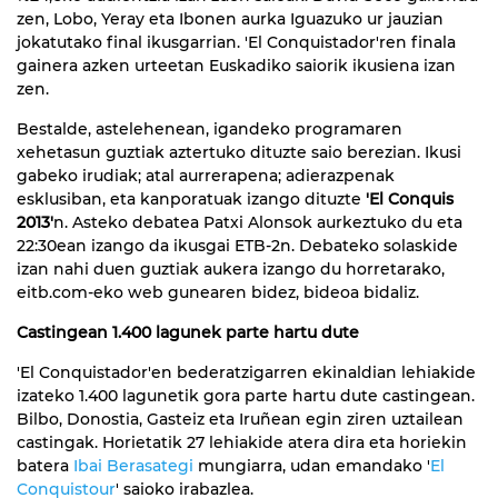
zen, Lobo, Yeray eta Ibonen aurka Iguazuko ur jauzian
jokatutako final ikusgarrian. 'El Conquistador'ren finala
gainera azken urteetan Euskadiko saiorik ikusiena izan
zen.
Bestalde, astelehenean, igandeko programaren
xehetasun guztiak aztertuko dituzte saio berezian. Ikusi
gabeko irudiak; atal aurrerapena; adierazpenak
esklusiban, eta kanporatuak izango dituzte
'El Conquis
2013'
n. Asteko debatea Patxi Alonsok aurkeztuko du eta
22:30ean izango da ikusgai ETB-2n. Debateko solaskide
izan nahi duen guztiak aukera izango du horretarako,
eitb.com-eko web gunearen bidez, bideoa bidaliz.
Castingean 1.400 lagunek parte hartu dute
'El Conquistador'en bederatzigarren ekinaldian lehiakide
izateko 1.400 lagunetik gora parte hartu dute castingean.
Bilbo, Donostia, Gasteiz eta Iruñean egin ziren uztailean
castingak. Horietatik 27 lehiakide atera dira eta horiekin
batera
Ibai Berasategi
mungiarra, udan emandako '
El
Conquistour
' saioko irabazlea.