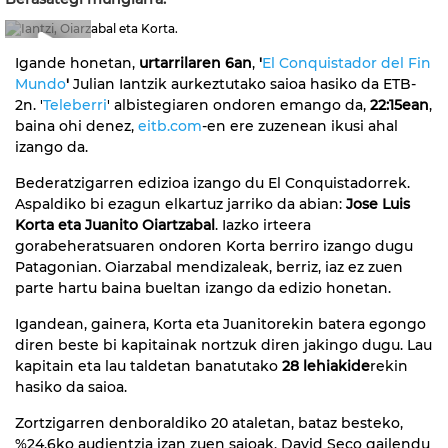
Igande honetan,
urtarrilaren 6an
,
'
El Conquistador del Fin
1:13
Mundo
'
Julian Iantzik aurkeztutako saioa hasiko da ETB-
2n. '
Teleberri
' albistegiaren ondoren emango da,
22:15ean
,
baina ohi denez,
eitb.com
-en ere zuzenean ikusi ahal
izango da.
Bederatzigarren edizioa izango du El Conquistadorrek.
Aspaldiko bi ezagun elkartuz jarriko da abian:
Jose Luis
Korta eta Juanito Oiartzabal
. Iazko irteera
gorabeheratsuaren ondoren Korta berriro izango dugu
Patagonian. Oiarzabal mendizaleak, berriz, iaz ez zuen
parte hartu baina bueltan izango da edizio honetan.
Igandean, gainera, Korta eta Juanitorekin batera egongo
diren beste bi kapitainak nortzuk diren jakingo dugu. Lau
kapitain eta lau taldetan banatutako
28 lehiakide
rekin
hasiko da saioa.
Zortzigarren denboraldiko 20 ataletan, bataz besteko,
%24,6ko audientzia izan zuen saioak. David Seco gailendu