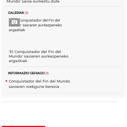
Mundo' saioa aurkeztu dute
GALERIAK
(1)
'El Conquistador del Fin del
Mundo' saioaren aurkezpeneko
argazkiak
INFORMAZIO GEHIAGO
(1)
Conquistador del Fin del Mundo
saioaren webgune berezia