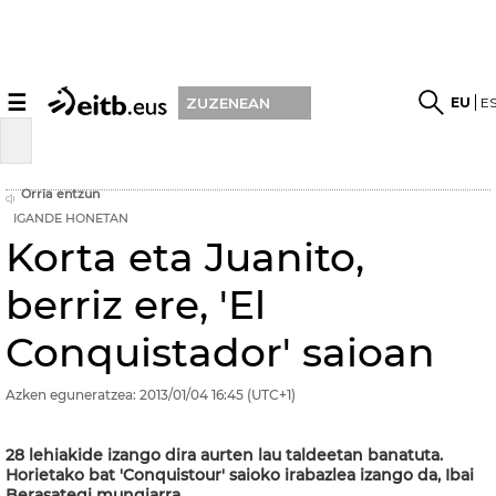
☰
EU
E
ZUZENEAN
Orria entzun
IGANDE HONETAN
Korta eta Juanito,
berriz ere, 'El
Conquistador' saioan
Azken eguneratzea:
2013/01/04
16:45
(UTC+1)
28 lehiakide izango dira aurten lau taldeetan banatuta.
Horietako bat 'Conquistour' saioko irabazlea izango da, Ibai
Berasategi mungiarra.