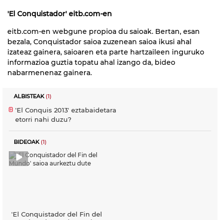
'El Conquistador' eitb.com-en
eitb.com-en webgune propioa du saioak. Bertan, esan
bezala, Conquistador saioa zuzenean saioa ikusi ahal
izateaz gainera, saioaren eta parte hartzaileen inguruko
informazioa guztia topatu ahal izango da, bideo
nabarmenenaz gainera.
ALBISTEAK
(1)
'El Conquis 2013' eztabaidetara
etorri nahi duzu?
BIDEOAK
(1)
'El Conquistador del Fin del