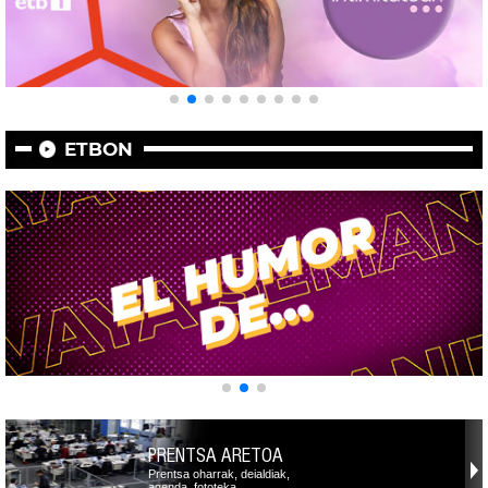
ETBON
PRENTSA ARETOA
Prentsa oharrak, deialdiak,
agenda, fototeka,…