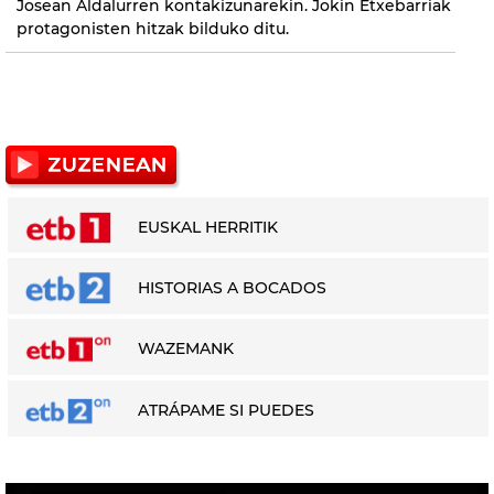
Josean Aldalurren kontakizunarekin. Jokin Etxebarriak
protagonisten hitzak bilduko ditu.
EUSKAL HERRITIK
HISTORIAS A BOCADOS
WAZEMANK
ATRÁPAME SI PUEDES