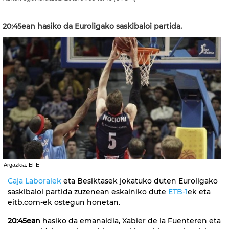
20:45ean hasiko da Euroligako saskibaloi partida.
Argazkia: EFE
Caja Laboralek
eta Besiktasek jokatuko duten Euroligako
saskibaloi partida zuzenean eskainiko dute
ETB-1
ek eta
eitb.com-ek ostegun honetan.
20:45ean
hasiko da emanaldia, Xabier de la Fuenteren eta