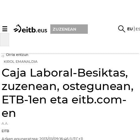
☰
EU
E
ZUZENEAN
Orria entzun
KIROL EMANALDIA
Caja Laboral-Besiktas,
zuzenean, ostegunean,
ETB-1en eta eitb.com-
en
A.A.
EITB
Azken eguneratzea:
2013/01/09
16:46
(UTC+1)