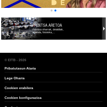
PRENTSA ARETOA
Prentsa oharrak, deialdiak,
agenda, fototeka,…
© EITB - 2026
Pribatutasun Ataria
Lege Oharra
Cookien erabilera
Cookien konfigurazioa