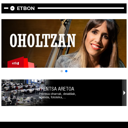
ETBON
PRENTSA ARETOA
Prentsa oharrak, deialdiak,
agenda, fototeka,…