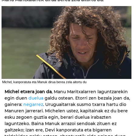
Michel, kanporatuta eta Manuk dirua berea zela aitortu du
Michel etxera joan da
, Manu Maritxalarren laguntzarekin
egin duen
duelua
galdu ostean. Etorri zen bezala joan da,
gainera:
negarrez
. Uruguaitarrak susmo txarra hartu dio
Manuren jarrerari. Michelen ustez, kapitainak ez du bere
esku zegoen guztia egin, berari duelua irabazten
laguntzeko. Baina Manuk arrazoi sendoak zituen ez
galtzeko; izan ere, Devi kanporatuta eta bigarren