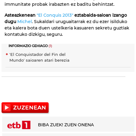
immunitate probak irabazten ez baditu behintzat.
Asteazkenean
"El Conquis 2013"
eztabaida-saioan izango
dugu
Michel
. Sukaldari uruguaitarrak ez du ezer isilduko
eta kalera bota duen ustelkeria kasuaren sekretu guztiak
kontatuko dizkigu, seguru.
INFORMAZIO GEHIAGO
(1)
'El Conquistador del Fin del
Mundo' saioaren atari berezia
BIBA ZUEK! ZUEN ONENA