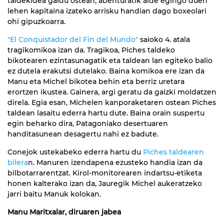
taldekidea galdu ostean, abenturatik alde egingo duen
lehen kapitaina izateko arrisku handian dago boxeolari
ohi gipuzkoarra.
"El Conquistador del Fin del Mundo"
saioko 4. atala
tragikomikoa izan da. Tragikoa, Piches taldeko
bikotearen ezintasunagatik eta taldean lan egiteko balio
ez dutela erakutsi dutelako. Baina komikoa ere izan da
Manu eta Michel bikotea behin eta berriz uretara
erortzen ikustea. Gainera, argi geratu da gaizki moldatzen
direla. Egia esan, Michelen kanporaketaren ostean Piches
taldean lasaitu ederra hartu dute. Baina orain suspertu
egin beharko dira, Patagoniako desertuaren
handitasunean desagertu nahi ez badute.
Conejok ustekabeko ederra hartu du
Piches taldearen
bilera
n. Manuren izendapena ezusteko handia izan da
bilbotarrarentzat. Kirol-monitorearen indartsu-etiketa
honen kalterako izan da, Jauregik Michel aukeratzeko
jarri baitu Manuk kolokan.
Manu Maritxalar, diruaren jabea