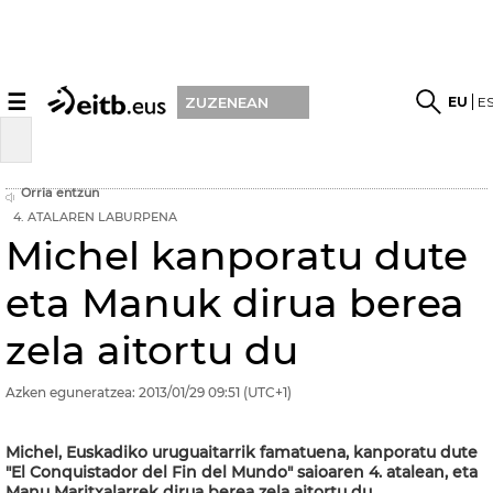
☰
EU
E
ZUZENEAN
Orria entzun
4. ATALAREN LABURPENA
Michel kanporatu dute
eta Manuk dirua berea
zela aitortu du
Azken eguneratzea:
2013/01/29
09:51
(UTC+1)
Michel, Euskadiko uruguaitarrik famatuena, kanporatu dute
"El Conquistador del Fin del Mundo" saioaren 4. atalean, eta
Manu Maritxalarrek dirua berea zela aitortu du.