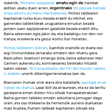
Azkenik,
"Picheen Azpijokoa"
amaitu egin da
: hainbat
alditan ukatu duen arren,
Argentinako
120 pesoak bereak
zirela aitortu du Manu Maritxalarrek
. Piches taldearen
kapitainak turko-buru bezala erabili du Michel, eta
gainerako taldekideak uruguaitarra errudun bezala
jartzen zuen azpijokoaren gaizkide bezala erabili ditu.
Baina azkenean egia jakin da, eta badakigu nor den nor
tranpa, eroskeria eta gezur kontu ilun honetan.
Piches taldearen bileran
, Juanitok oraindik ez duela oso
argi immunitatea zertarako ematen den ohartu gara.
Bazirudien Josetxori emango ziola, baina azkenean Mari
Carmen aukeratu du, kontraesanez betetako hitzaldi
baten ostean.
"El Conquistador del Fin del Mundo" saioko
4. ataleko
unerik dibertigarrienetakoa izan da.
Blancaren Pumak onik atera dira batailatik;
Jauregik erraz
irabazi du duelua
. Lasai ibili da arraunean, eta ez da larritu
garaipena eman dioten hiru oiloak harrapatzerakoan.
Baina gorrien taldeko ertzain azkoitiarra jomugan dago
orain, eta oso litekeena da hemendik aurrera dueluetan
maiz ikustea, Pumen taldeak kapitainen jokoak eta