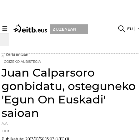
☰
EU
E
ZUZENEAN
Orria entzun
GOIZEKO ALBISTEGIA
Juan Calparsoro
gonbidatu, osteguneko
'Egun On Euskadi'
saioan
A.A.
EITB
Publikatuta:
2013/01/30
15:03
(UTC+1)