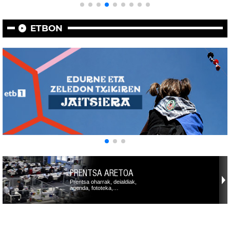
ETBON
PRENTSA ARETOA
Prentsa oharrak, deialdiak,
agenda, fototeka,…