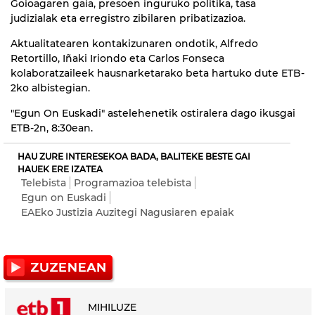
Goioagaren gaia, presoen inguruko politika, tasa
judizialak eta erregistro zibilaren pribatizazioa.
Aktualitatearen kontakizunaren ondotik, Alfredo
Retortillo, Iñaki Iriondo eta Carlos Fonseca
kolaboratzaileek hausnarketarako beta hartuko dute ETB-
2ko albistegian.
"Egun On Euskadi" astelehenetik ostiralera dago ikusgai
ETB-2n, 8:30ean.
HAU ZURE INTERESEKOA BADA, BALITEKE BESTE GAI
HAUEK ERE IZATEA
Telebista
Programazioa telebista
Egun on Euskadi
EAEko Justizia Auzitegi Nagusiaren epaiak
MIHILUZE