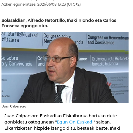
Azken eguneratzea:
2021/06/08
13:23
(UTC+2)
Solasaldian, Alfredo Retortillo, Iñaki Iriondo eta Carlos
Fonseca egongo dira.
Juan Calparsoro
Juan Calparsoro Euskadiko Fiskalburua hartuko dute
gonbidatu ostegunean "
Egun On Euskadi
" saioan.
Elkarrizketan hizpide izango ditu, besteak beste, Iñaki