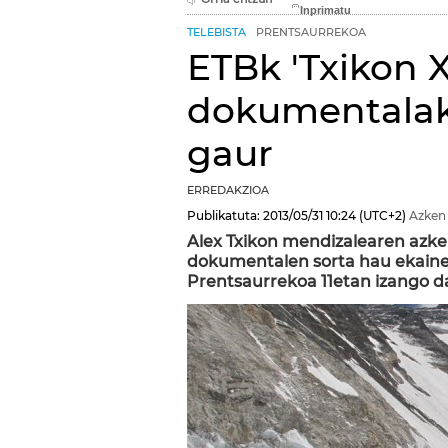
TELEBISTA
PRENTSAURREKOA
ETBk 'Txikon 
dokumentalak
gaur
ERREDAKZIOA
Publikatuta:
2013/05/31
10:24
(UTC+2)
Azken
Alex Txikon mendizalearen azke
dokumentalen sorta hau ekain
Prentsaurrekoa 11etan izango d