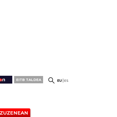
EITB TALDEA
EU
ES