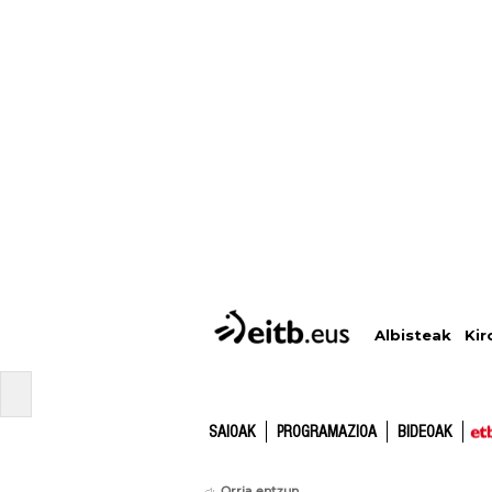
Albisteak
Kir
SAIOAK
PROGRAMAZIOA
BIDEOAK
Orria entzun