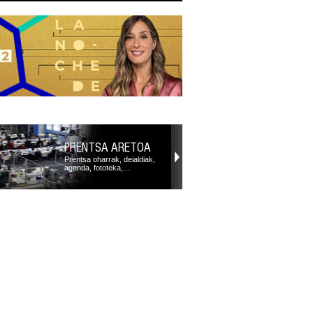
PRENTSA ARETOA
Prentsa oharrak, deialdiak,
agenda, fototeka,…