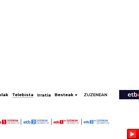
ZUZENEAN
Telebista
Besteak
olak
Irratia