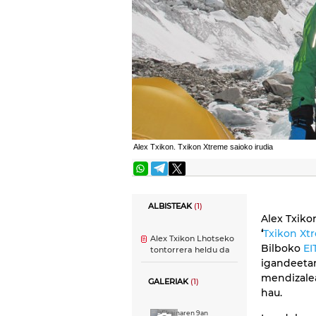
Alex Txikon. Txikon Xtreme saioko irudia
ALBISTEAK
(1)
Alex Txiko
‘
Txikon Xt
Alex Txikon Lhotseko
Bilboko
EI
tontorrera heldu da
igandeetan
mendizalea
GALERIAK
(1)
hau.