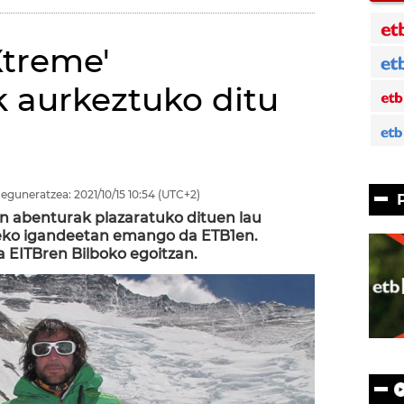
Xtreme'
 aurkeztuko ditu
 eguneratzea:
2021/10/15
10:54
(UTC+2)
n abenturak plazaratuko dituen lau
eko igandeetan emango da ETB1en.
a EITBren Bilboko egoitzan.