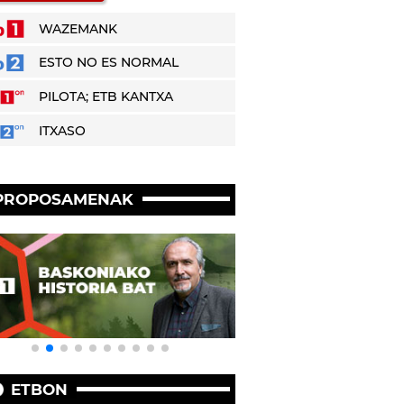
WAZEMANK
ESTO NO ES NORMAL
PILOTA; ETB KANTXA
ITXASO
PROPOSAMENAK
ETBON