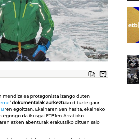
n mendizalea protagonista izango duten
reme
’ dokumentalak aurkeztu
ko dituzte gaur
TB
ren egoitzan. Ekainaren 9an hasita, ekaineko
 egongo da ikusgai ETB1en Arratiako
ren azken abenturak erakutsiko dituen saio