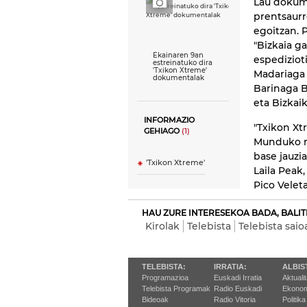
Lau dokume
prentsaurr
egoitzan. 
"Bizkaia ga
Ekainaren 9an
espedizioti
estreinatuko dira
'Txikon Xtreme'
Madariaga
dokumentalak
Barinaga 
eta Bizkai
INFORMAZIO
"Txikon Xt
GEHIAGO
(1)
Munduko m
base jauzia
'Txikon Xtreme'
Laila Peak
Pico Velet
HAU ZURE INTERESEKOA BADA, BALIT
Kirolak
Telebista
Telebista saio
TELEBISTA:
IRRATIA:
ALBIS
Programazioa
Euskadi Irratia
Aktuali
Telebista Programak
Radio Euskadi
Ekonom
Bideoak
Radio Vitoria
Politika