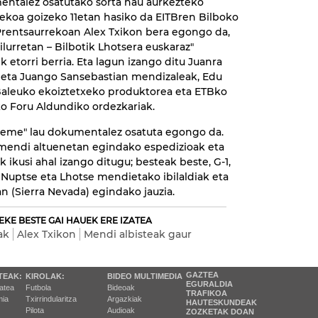
ntalez osatutako sorta hau aurkezteko
ekoa goizeko 11etan hasiko da EITBren Bilboko
Prentsaurrekoan Alex Txikon bera egongo da,
ilurretan – Bilbotik Lhotsera euskaraz"
k etorri berria. Eta lagun izango ditu Juanra
 eta Juango Sansebastian mendizaleak, Edu
Baleuko ekoiztetxeko produktorea eta ETBko
ko Foru Aldundiko ordezkariak.
reme" lau dokumentalez osatuta egongo da.
endi altuenetan egindako espedizioak eta
k ikusi ahal izango ditugu; besteak beste, G-1,
, Nuptse eta Lhotse mendietako ibilaldiak eta
an (Sierra Nevada) egindako jauzia.
EKE BESTE GAI HAUEK ERE IZATEA
ak
Alex Txikon
Mendi albisteak gaur
GAZTEA
TEAK:
KIROLAK:
BIDEO MULTIMEDIA
EGURALDIA
tatea
Futbola
Bideoak
TRAFIKOA
ia
Txirrindularitza
Argazkiak
HAUTESKUNDEAK
Pilota
Audioak
ZOZKETAK DOAN