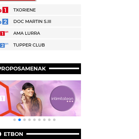
TXORIENE
DOC MARTIN S.III
AMA LURRA
TUPPER CLUB
PROPOSAMENAK
ETBON