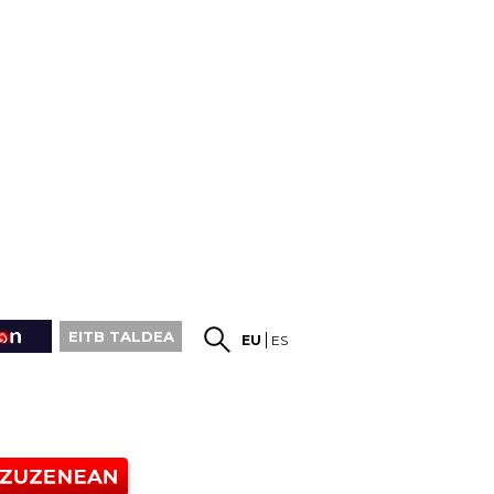
EITB TALDEA
EU
ES