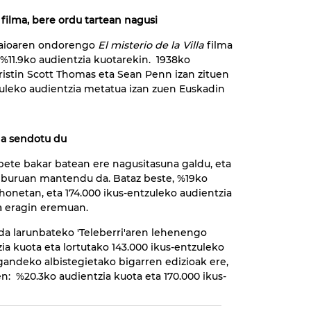
filma, bere ordu tartean nagusi
 saioaren ondorengo
El misterio de la Villa
filma
 %11.9ko audientzia kuotarekin. 1938ko
Kristin Scott Thomas eta Sean Penn izan zituen
zuleko audientzia metatua izan zuen Euskadin
una sendotu du
labete bakar batean ere nagusitasuna galdu, eta
n buruan mantendu da. Bataz beste, %19ko
 honetan, eta 174.000 ikus-entzuleko audientzia
a eragin eremuan.
 da larunbateko 'Teleberri'aren lehenengo
ia kuota eta lortutako 143.000 ikus-entzuleko
gandeko albistegietako bigarren edizioak ere,
en: %20.3ko audientzia kuota eta 170.000 ikus-