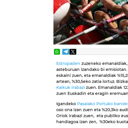
Estropaden
zuzeneko emanaldiak, b
asteburuan izandako bi emisiotan
eskaini zuen, eta emanaldiak %15,
artean, %30,5eko zatia lortuz. Biz
Kaikuk irabazi
zuen. Emanaldiak 123
zuen Euskadin eta eragin eremuan
Igandeko
Pasaiako Portuko bande
oso ona izan zuen eta %20,3ko audi
Oriok irabazi zuen, eta publiko e
handiagoa izan zen, %30eko kuota 