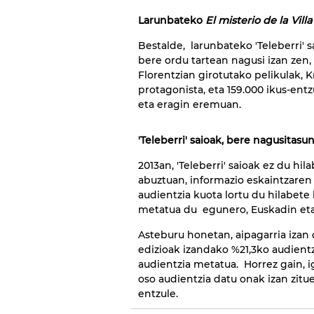
Larunbateko
El misterio de la Villa
Bestalde, larunbateko 'Teleberri'
bere ordu tartean nagusi izan zen,
Florentzian girotutako pelikulak, 
protagonista, eta 159.000 ikus-ent
eta eragin eremuan.
'Teleberri' saioak, bere nagusitas
2013an, 'Teleberri' saioak ez du hi
abuztuan, informazio eskaintzare
audientzia kuota lortu du hilabete
metatua du egunero, Euskadin et
Asteburu honetan, aipagarria izan
edizioak izandako %21,3ko audientz
audientzia metatua. Horrez gain, i
oso audientzia datu onak izan zitu
entzule.