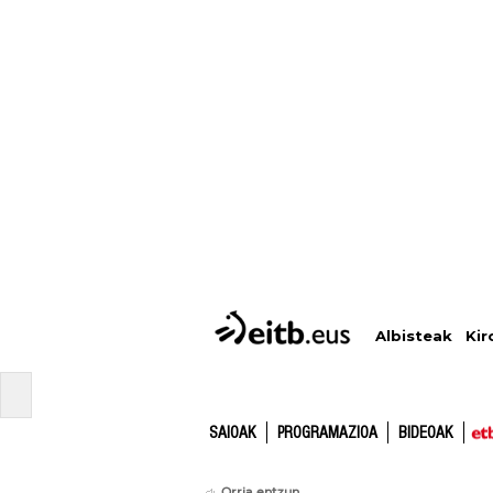
Albisteak
Kir
SAIOAK
PROGRAMAZIOA
BIDEOAK
Orria entzun