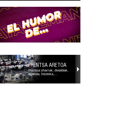
PRENTSA ARETOA
Prentsa oharrak, deialdiak,
agenda, fototeka,…