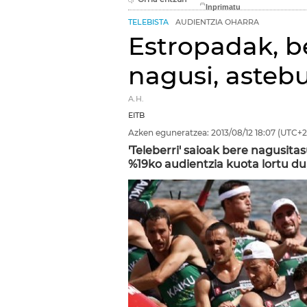
TELEBISTA
AUDIENTZIA OHARRA
Estropadak, b
nagusi, asteb
A.H.
EITB
Azken eguneratzea:
2013/08/12
18:07
(UTC+2
'Teleberri' saioak bere nagusit
%19ko audientzia kuota lortu du