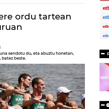
ere ordu tartean
uruan
)
asuna sendotu du, eta abuztu honetan,
, batez beste.