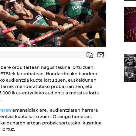
ere ordu tartean nagusitasuna lortu zuen,
. ETB1ek larunbatean, Hondarribiako bandera
2ko audientzia kuota lortu zuen, euskaldunen
kaitarrek menderatutako proba izan zen, eta
.000 ikus-entzuleko audientzia metatua lortu
.
raren
emanaldiak ere, audientziaren harrera
entzia kuota lortu zuen. Oraingo honetan,
uskaldunaren artean probak sortutako ikusmina
lortuz.