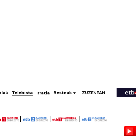
ZUZENEAN
Telebista
Besteak
olak
Irratia