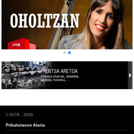
PRENTSA ARETOA
Prentsa oharrak, deialdiak,
agenda, fototeka,…
© EITB - 2026
Pribatutasun Ataria