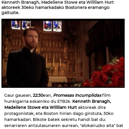
Kenneth Branagh, Madeliene Stowe eta Willliam Hurt
aktoreek 30eko hamarkadako Bostonera eramango
gaituzte.
Gaur gauean,
22:30
ean,
Promesas Incumplidas
film
hunkigarria eskainiko du ETB2k.
Kenneth Branagh,
Madeliene Stowe eta Willliam Hurt
aktoreak dira
protagonistak, eta Boston hirian dago girotuta, 30ko
hamarkadan. Bikote batek sekretu handi bat du:
senarraren antzutasunaren aurrean, "alokairuzko aita" bat