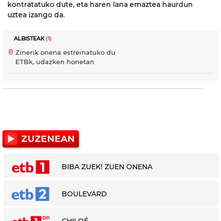
kontratatuko dute, eta haren lana emaztea haurdun
uztea izango da.
ALBISTEAK
(1)
Zinerik onena estreinatuko du
ETBk, udazken honetan
BIBA ZUEK! ZUEN ONENA
BOULEVARD