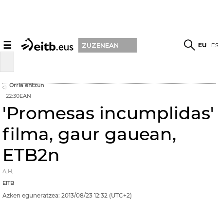
☰
EU
E
ZUZENEAN
Orria entzun
22:30EAN
'Promesas incumplidas'
filma, gaur gauean,
ETB2n
A,H,
EITB
Azken eguneratzea:
2013/08/23
12:32
(UTC+2)