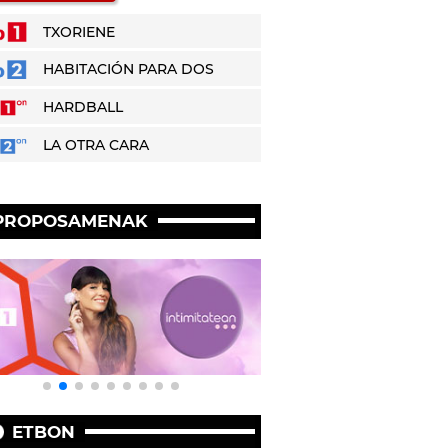
TXORIENE
HABITACIÓN PARA DOS
HARDBALL
LA OTRA CARA
PROPOSAMENAK
ETBON