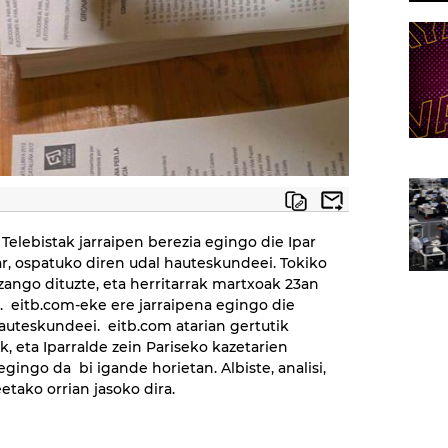
 Telebistak jarraipen berezia egingo die Ipar
ar, ospatuko diren udal hauteskundeei. Tokiko
izango dituzte, eta herritarrak martxoak 23an
. eitb.com-eke ere jarraipena egingo die
hauteskundeei. eitb.com atarian gertutik
, eta Iparralde zein Pariseko kazetarien
gingo da bi igande horietan. Albiste, analisi,
etako orrian jasoko dira.