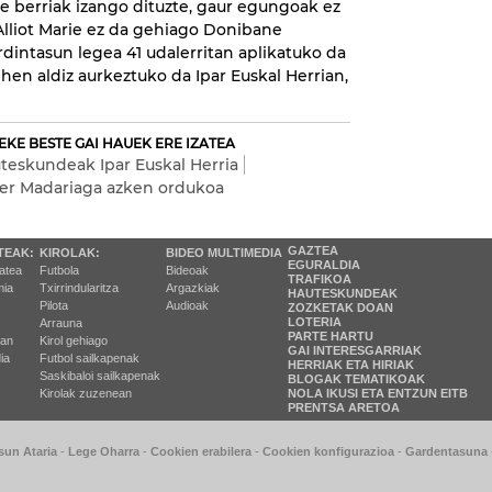
te berriak izango dituzte, gaur egungoak ez
 Alliot Marie ez da gehiago Donibane
dintasun legea 41 udalerritan aplikatuko da
ehen aldiz aurkeztuko da Ipar Euskal Herrian,
EKE BESTE GAI HAUEK ERE IZATEA
teskundeak Ipar Euskal Herria
er Madariaga azken ordukoa
GAZTEA
TEAK:
KIROLAK:
BIDEO MULTIMEDIA
EGURALDIA
tatea
Futbola
Bideoak
TRAFIKOA
ia
Txirrindularitza
Argazkiak
HAUTESKUNDEAK
Pilota
Audioak
ZOZKETAK DOAN
LOTERIA
Arrauna
PARTE HARTU
ran
Kirol gehiago
GAI INTERESGARRIAK
ia
Futbol sailkapenak
HERRIAK ETA HIRIAK
Saskibaloi sailkapenak
BLOGAK TEMATIKOAK
Kirolak zuzenean
NOLA IKUSI ETA ENTZUN EITB
PRENTSA ARETOA
sun Ataria
-
Lege Oharra
-
Cookien erabilera
-
Cookien konfigurazioa
-
Gardentasuna