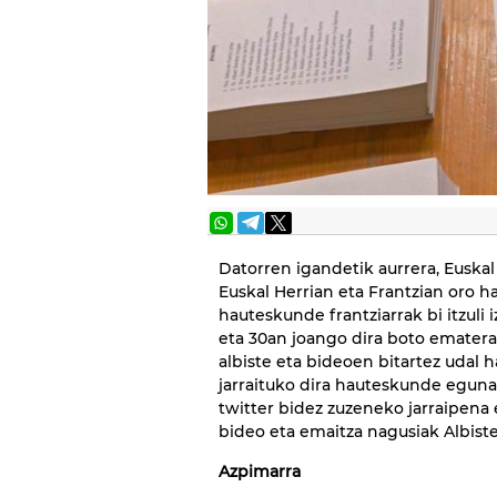
Datorren igandetik aurrera, Euskal
Euskal Herrian eta Frantzian oro h
hauteskunde frantziarrak bi itzuli 
eta 30an joango dira boto ematera
albiste eta bideoen bitartez udal 
jarraituko dira hauteskunde egunak
twitter bidez zuzeneko jarraipena e
bideo eta emaitza nagusiak Albiste
Azpimarra