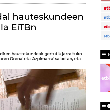
dal hauteskundeen
la EiTBn
diren haustekundeak gertutik jarraituko
earen Orena' eta 'Azpimarra' saioetan, eta