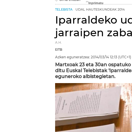
TELEBISTA
UDAL HAUTESKUNDEAK 2014
Iparraldeko u
jarraipen zaba
A.H.
EITB
Azken eguneratzea:
2014/03/14
12:13
(UTC+1)
Martxoak 23 eta 30an ospatuko 
ditu Euskal Telebistak 'Iparrald
eguneroko albistegietan.