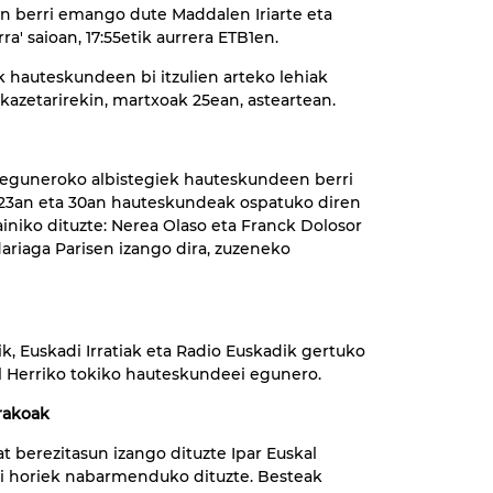
 berri emango dute Maddalen Iriarte eta
a' saioan, 17:55etik aurrera ETB1en.
ak hauteskundeen bi itzulien arteko lehiak
 kazetarirekin, martxoak 25ean, asteartean.
i' eguneroko albistegiek hauteskundeen berri
k 23an eta 30an hauteskundeak ospatuko diren
niko dituzte: Nerea Olaso eta Franck Dolosor
ariaga Parisen izango dira, zuzeneko
k, Euskadi Irratiak eta Radio Euskadik gertuko
al Herriko tokiko hauteskundeei egunero.
rakoak
 berezitasun izango dituzte Ipar Euskal
ai horiek nabarmenduko dituzte. Besteak