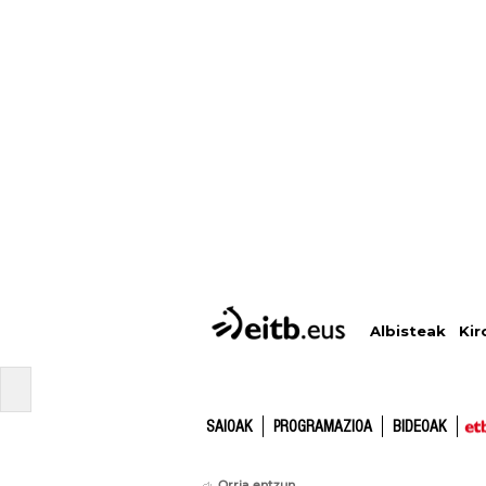
Albisteak
Kir
SAIOAK
PROGRAMAZIOA
BIDEOAK
Orria entzun