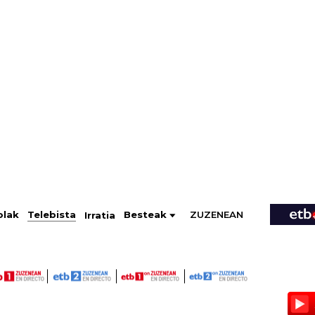
ZUZENEAN
Telebista
Besteak
olak
Irratia