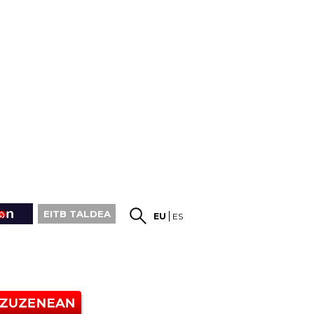
EITB TALDEA
EU
ES