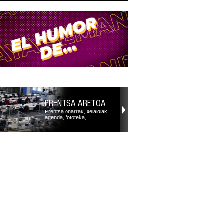
PRENTSA ARETOA
Prentsa oharrak, deialdiak,
agenda, fototeka,…