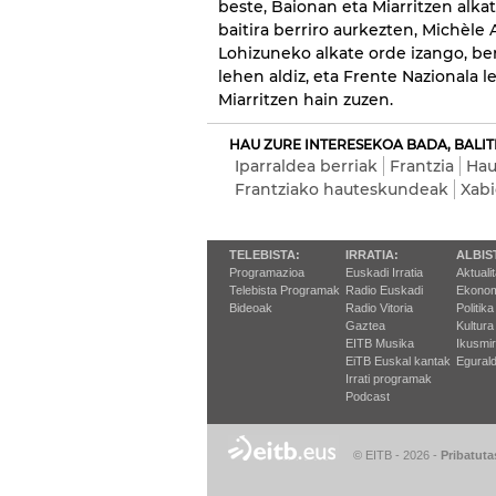
beste, Baionan eta Miarritzen alka
baitira berriro aurkezten, Michèle
Lohizuneko alkate orde izango, ber
lehen aldiz, eta Frente Nazionala l
Miarritzen hain zuzen.
HAU ZURE INTERESEKOA BADA, BALIT
Iparraldea berriak
Frantzia
Hau
Frantziako hauteskundeak
Xabi
TELEBISTA:
IRRATIA:
ALBIS
Programazioa
Euskadi Irratia
Aktuali
Telebista Programak
Radio Euskadi
Ekonom
Bideoak
Radio Vitoria
Politika
Gaztea
Kultura
EITB Musika
Ikusmi
EiTB Euskal kantak
Egurald
Irrati programak
Podcast
© EITB - 2026
-
Pribatuta