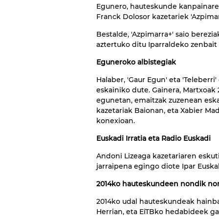
Egunero, hauteskunde kanpainaren
Franck Dolosor kazetariek 'Azpimarr
Bestalde, 'Azpimarra+' saio berezi
aztertuko ditu Iparraldeko zenbait
Eguneroko albistegiak
Halaber, 'Gaur Egun' eta 'Teleberr
eskainiko dute. Gainera, Martxoa
egunetan, emaitzak zuzenean eskai
kazetariak Baionan, eta Xabier Mad
konexioan.
Euskadi Irratia eta Radio Euskadi
Andoni Lizeaga kazetariaren eskuti
jarraipena egingo diote Ipar Eusk
2014ko hauteskundeen nondik no
2014ko udal hauteskundeak hainbat
Herrian, eta EiTBko hedabideek g