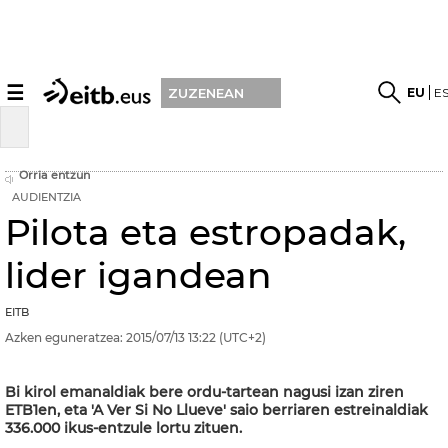
☰
EU
E
ZUZENEAN
Orria entzun
AUDIENTZIA
Pilota eta estropadak,
lider igandean
EITB
Azken eguneratzea:
2015/07/13
13:22
(UTC+2)
Bi kirol emanaldiak bere ordu-tartean nagusi izan ziren
ETB1en, eta 'A Ver Si No Llueve' saio berriaren estreinaldiak
336.000 ikus-entzule lortu zituen.