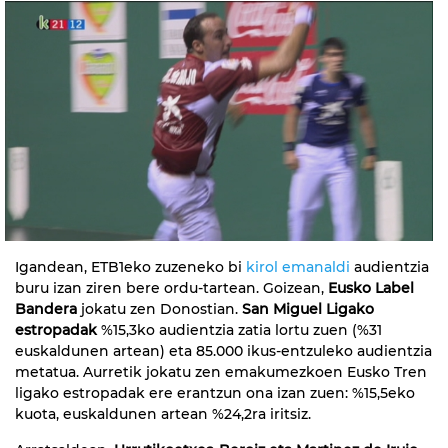
Igandean, ETB1eko zuzeneko bi
kirol emanaldi
audientzia
buru izan ziren bere ordu-tartean. Goizean,
Eusko Label
Bandera
jokatu zen Donostian.
San Miguel Ligako
estropadak
%15,3ko audientzia zatia lortu zuen (%31
euskaldunen artean) eta 85.000 ikus-entzuleko audientzia
metatua. Aurretik jokatu zen emakumezkoen Eusko Tren
ligako estropadak ere erantzun ona izan zuen: %15,5eko
kuota, euskaldunen artean %24,2ra iritsiz.