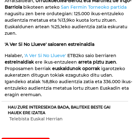
Arratsaldean,
Urrutikoetxea-Beroiz eta Martinez de Irujo-
Barriola
bikoteen arteko
San Fermin Torneoko partida
nagusitu zen bere ordutegian: 125.000 ikus-entzuleko
audientzia metatua eta %13,9ko kuota lortu zituen.
Euskaldunen artean %25,1eko audientzia zatia eskuratu
zuen.
'A Ver Si No Llueve' saioaren estreinaldia
Halaber,
'A Ver Si No Llueve'
ETB2ko saio berriaren
estreinaldiak
ere ikus-entzuleen
arreta piztu zuen
.
Proposamen berriak
euskaldunok oporrak
igarotzeko
aukeratzen ditugun tokiak ezagutuko ditu udan.
Igandeko atalak %8,8ko audientzia zatia eta 336.000 ikus-
entzuleko audientzia metatua lortu zituen Euskadin eta
eragin eremuan.
HAU ZURE INTERESEKOA BADA, BALITEKE BESTE GAI
HAUEK ERE IZATEA
Telebista Euskal Herrian