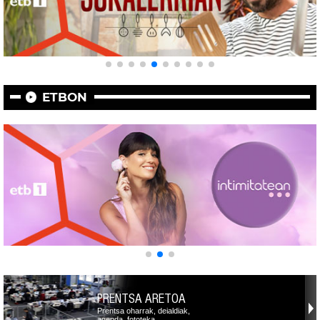
ETBON
PRENTSA ARETOA
Prentsa oharrak, deialdiak,
agenda, fototeka,…