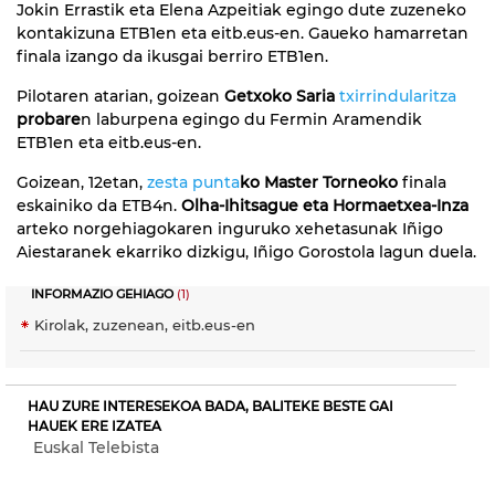
Jokin Errastik eta Elena Azpeitiak egingo dute zuzeneko
kontakizuna ETB1en eta eitb.eus-en. Gaueko hamarretan
finala izango da ikusgai berriro ETB1en.
Pilotaren atarian, goizean
Getxoko Saria
txirrindularitza
probare
n laburpena egingo du Fermin Aramendik
ETB1en eta eitb.eus-en.
Goizean, 12etan,
zesta punta
ko Master Torneoko
finala
eskainiko da ETB4n.
Olha-Ihitsague eta Hormaetxea-Inza
arteko norgehiagokaren inguruko xehetasunak Iñigo
Aiestaranek ekarriko dizkigu, Iñigo Gorostola lagun duela.
INFORMAZIO GEHIAGO
(1)
Kirolak, zuzenean, eitb.eus-en
HAU ZURE INTERESEKOA BADA, BALITEKE BESTE GAI
HAUEK ERE IZATEA
Euskal Telebista