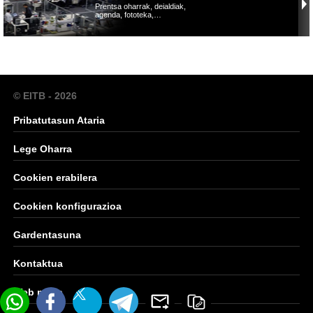
Prentsa oharrak, deialdiak,
agenda, fototeka,…
© EITB - 2026
Pribatutasun Ataria
Lege Oharra
Cookien erabilera
Cookien konfigurazioa
Gardentasuna
Kontaktua
Web mapa