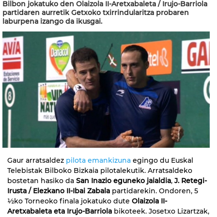
Bilbon jokatuko den Olaizola II-Aretxabaleta / Irujo-Barriola
partidaren aurretik Getxoko txirrindularitza probaren
laburpena izango da ikusgai.
Gaur arratsaldez
pilota emankizuna
egingo du Euskal
Telebistak Bilboko Bizkaia pilotalekutik. Arratsaldeko
bostetan hasiko da
San Inazio eguneko jaialdia
,
J. Retegi-
Irusta / Elezkano II-Ibai Zabala
partidarekin. Ondoren, 5
½ko Torneoko finala jokatuko dute
Olaizola II-
Aretxabaleta eta Irujo-Barriola
bikoteek. Josetxo Lizartzak,