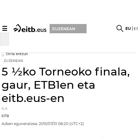
☰
EU
E
ZUZENEAN
Orria entzun
ZUZENEAN
5 ½ko Torneoko finala,
gaur, ETB1en eta
eitb.eus-en
A.A.
EITB
Azken eguneratzea:
2015/07/31
08:20
(UTC+2)