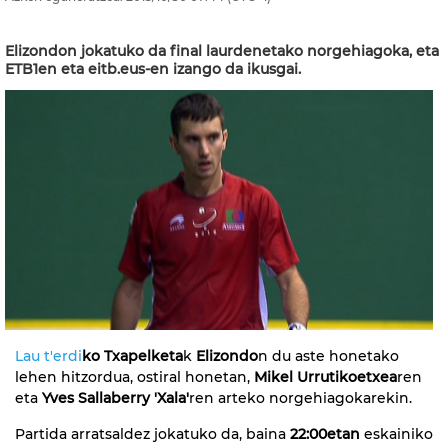
Elizondon jokatuko da final laurdenetako norgehiagoka, eta
ETB1en eta eitb.eus-en izango da ikusgai.
Lau t'erdi
ko Txapelketa
k
Elizondo
n du aste honetako
lehen hitzordua, ostiral honetan,
Mikel Urrutikoetxea
ren
eta
Yves Sallaberry 'Xala'
ren arteko norgehiagokarekin.
Partida arratsaldez jokatuko da, baina
22:00etan
eskainiko