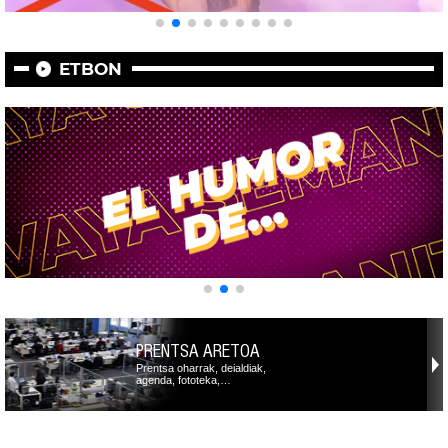
ETBON
PRENTSA ARETOA
Prentsa oharrak, deialdiak,
agenda, fototeka,…