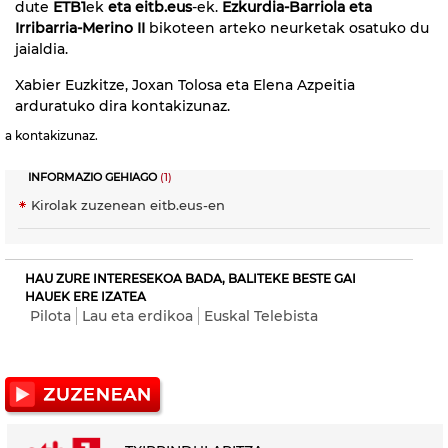
dute
ETB1
ek
eta eitb.eus
-ek.
Ezkurdia-Barriola eta
Irribarria-Merino II
bikoteen arteko neurketak osatuko du
jaialdia.
Xabier Euzkitze, Joxan Tolosa eta Elena Azpeitia
arduratuko dira kontakizunaz.
a kontakizunaz.
INFORMAZIO GEHIAGO
(1)
Kirolak zuzenean eitb.eus-en
HAU ZURE INTERESEKOA BADA, BALITEKE BESTE GAI
HAUEK ERE IZATEA
Pilota
Lau eta erdikoa
Euskal Telebista