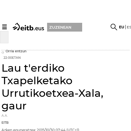
☰
EU
E
ZUZENEAN
Orria entzun
22:00ETAN
Lau t'erdiko
Txapelketako
Urrutikoetxea-Xala,
gaur
A.A.
EITB
Azken eguneratzea:
2015/10/30
07:44
(UTC+1)