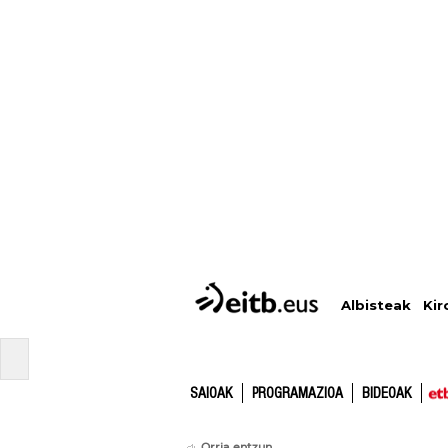
Albisteak
Kir
SAIOAK
PROGRAMAZIOA
BIDEOAK
Orria entzun