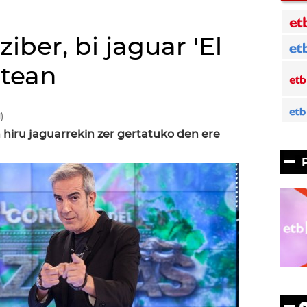
iber, bi jaguar 'El
atean
)
 hiru jaguarrekin zer gertatuko den ere