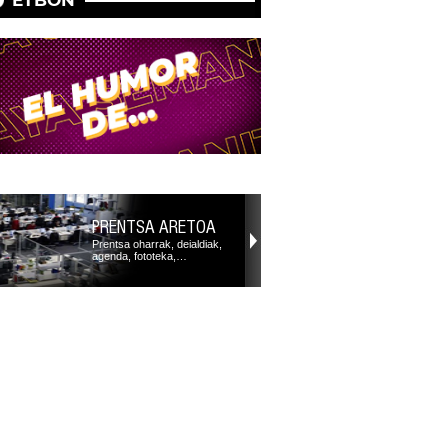
PRENTSA ARETOA
Prentsa oharrak, deialdiak,
agenda, fototeka,…