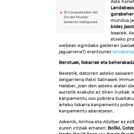
Aste honet
Landabasor
'El Conquistador del
gorabehera
Fin del Mundo'
mundua ja
saioaren webgunea
bidez jaso
Isaacek. As
etxeko pro
webean egindako galderari (saioak 
jaguarrena?) erantzunez
lehiaketa
Berotuak, liskarrak eta beherakad
Bestetik, datorren asteko saioaren 
deigarriena Patxi Salinasek immun
Halaber, joan den asteko atalari d
aurretik erakutsi ez diren irudiak:
kanpamentu oso pobrera bueltatu 
arteko liskarra kanpamentu pobre
kanpamentu aberatsean.
Azkenik, Ainhoa eta Aitziber ez ez
euren iritziak ematen:
Boliki, Gotz