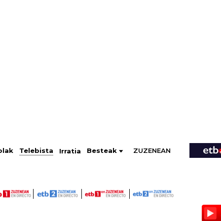
ZUZENEAN
Telebista
Besteak
olak
Irratia