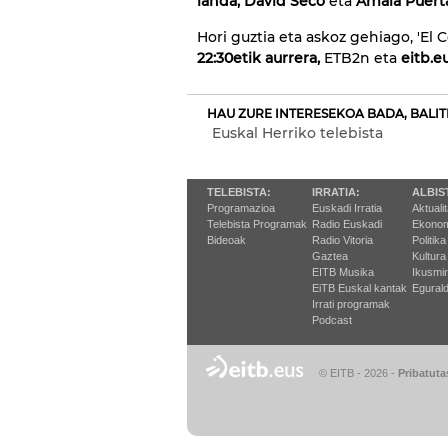
landa, David Seco
eta
Amaia Puert
Hori guztia eta askoz gehiago, 'El
22:30etik aurrera
,
ETB2n eta
eitb.e
HAU ZURE INTERESEKOA BADA, BALIT
Euskal Herriko telebista
TELEBISTA:
IRRATIA:
ALBIS
Programazioa
Euskadi Irratia
Aktuali
Telebista Programak
Radio Euskadi
Ekonom
Bideoak
Radio Vitoria
Politika
Gaztea
Kultura
EITB Musika
Ikusmi
EiTB Euskal kantak
Egurald
Irrati programak
Podcast
© EITB - 2026
-
Pribatuta