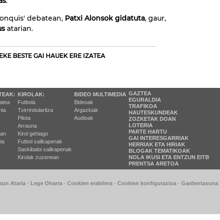
as
.
 Conquis' debatean,
Patxi Alonsok gidatuta
, gaur,
us
atarian.
EKE BESTE GAI HAUEK ERE IZATEA
GAZTEA
TEAK:
KIROLAK:
BIDEO MULTIMEDIA
EGURALDIA
tatea
Futbola
Bideoak
TRAFIKOA
ia
Txirrindularitza
Argazkiak
HAUTESKUNDEAK
Pilota
Audioak
ZOZKETAK DOAN
LOTERIA
Arrauna
PARTE HARTU
ran
Kirol gehiago
GAI INTERESGARRIAK
ia
Futbol sailkapenak
HERRIAK ETA HIRIAK
Saskibaloi sailkapenak
BLOGAK TEMATIKOAK
Kirolak zuzenean
NOLA IKUSI ETA ENTZUN EITB
PRENTSA ARETOA
sun Ataria
-
Lege Oharra
-
Cookien erabilera
-
Cookien konfigurazioa
-
Gardentasuna