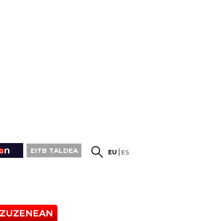
EITB TALDEA
EU
ES