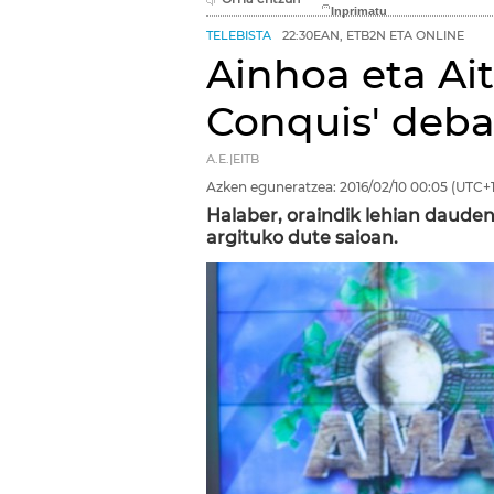
TELEBISTA
22:30EAN, ETB2N ETA ONLINE
Ainhoa eta Aitz
Conquis' deb
A.E.|EITB
Azken eguneratzea:
2016/02/10
00:05
(UTC+1
Halaber, oraindik lehian dauden
argituko dute saioan.