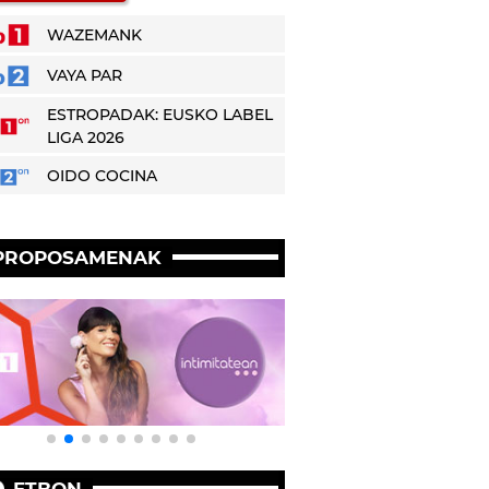
WAZEMANK
VAYA PAR
ESTROPADAK: EUSKO LABEL
LIGA 2026
OIDO COCINA
PROPOSAMENAK
ETBON