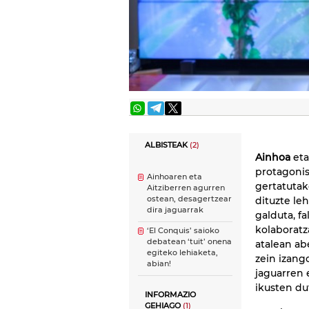
ALBISTEAK
(2)
Ainhoa
et
protagonis
Ainhoaren eta
gertatuta
Aitziberren agurren
ostean, desagertzear
dituzte le
dira jaguarrak
galduta, f
kolaboratz
‘El Conquis’ saioko
debatean ‘tuit’ onena
atalean abe
egiteko lehiaketa,
zein izango
abian!
jaguarren 
ikusten du
INFORMAZIO
GEHIAGO
(1)