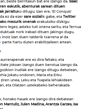
an, beste berritasun bat ere izango da.
Isaac
en eskutik, abenturak sarean dituen
k jarraitu
ko ditugu; izan ere, 'El Conquis'
da ez da ezer
sare sozial
ik gabe, eta
Twitter
tako mezurik onenak
erakutsiko dizkigu
tero legez, asteko tuit onena saritu, eta Ternua
duktuak nork irabazi dituen jakingo dugu,
inoiz izan duen talderik txarrena al da
n
parte hartu duten erabiltzaileen artean.
a
aurrerapenak ere ez dira faltako, eta
itate jokoan izango duen berotua izango da.
agozkion irudiak ere izango ditugu debatean,
 lehia jokatu ondoren, Maria eta Erku
ziren unea, Leku eta Txapela lehiakideen
an, eta Olatzen ustekabeko beherakada
ik, honako hauek ere izango dira debatean
on Mantuliz, Julen Madina, Arantza Garzes, Isa