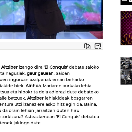
a
Aitziber
izango dira
'El Conquis'
debate saioko
ta nagusiak,
gaur gauean
. Saioan
koen inguruan azalpenak eman beharko
hiakide biek.
Ainhoa
, Mariaren aurkako lehia
altsua eta hipokrita dela adierazi dute debateko
aile batzuek.
Aitziber
lehiakideak bosgarren
ntura utzi izanaz ere asko hitz egin da. Baina,
 da orain lehian jarraitzen duten hiru
etorkizuna? Asteazkenean 'El Conquis' debatea
tenek jakingo dute.