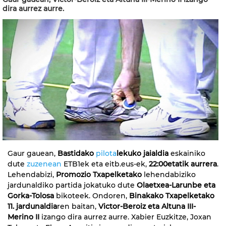
dira aurrez aurre.
Gaur gauean,
Bastidako
pilota
lekuko jaialdia
eskainiko
dute
zuzenean
ETB1ek eta eitb.eus-ek,
22:00etatik aurrera
.
Lehendabizi,
Promozio Txapelketako
lehendabiziko
jardunaldiko partida jokatuko dute
Olaetxea-Larunbe eta
Gorka-Tolosa
bikoteek. Ondoren,
Binakako Txapelketako
11. jardunaldia
ren baitan,
Victor-Beroiz eta Altuna III-
Merino II
izango dira aurrez aurre. Xabier Euzkitze, Joxan