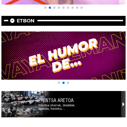
ETBON
PRENTSA ARETOA
Prentsa oharrak, deialdiak,
agenda, fototeka,…