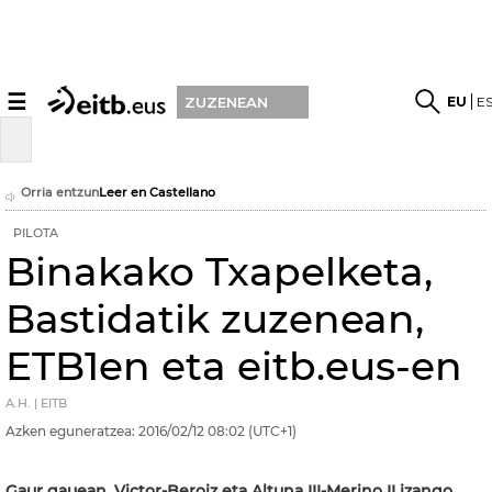
☰
EU
E
ZUZENEAN
Orria entzun
Leer en Castellano
PILOTA
Binakako Txapelketa,
Bastidatik zuzenean,
ETB1en eta eitb.eus-en
A.H. | EITB
Azken eguneratzea:
2016/02/12
08:02
(UTC+1)
Gaur gauean, Victor-Beroiz eta Altuna III-Merino II izango