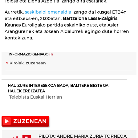
Tolosa eta Elena Azpeitia izango dira esatariak.
Aurretik,
saskibaloi emanaldia
izango da ikusgai ETB4n
eta eitb.eus-en, 21:00etan.
Bartzelona Lassa-Zalgiris
Kaunas
Euroligako
partida eskainiko dute, eta Asier
Arangurenek eta Josean Aldalurrek egingo dute horren
kontakizuna.
INFORMAZIO GEHIAGO
(1)
Kirolak, zuzenean
HAU ZURE INTERESEKOA BADA, BALITEKE BESTE GAI
HAUEK ERE IZATEA
Telebista Euskal Herrian
PILOTA; ANDRE MARIA ZURIA TORNEOA