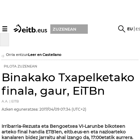
☰
EU
E
ZUZENEAN
Orria entzun
Leer en Castellano
PILOTA ZUZENEAN
Binakako Txapelketako
finala, gaur, EiTBn
A.A. | EITB
Azken eguneratzea:
2017/04/09
07:34
(UTC+2)
Irribarria-Rezusta eta Bengoetxea VI-Larunbe bikoteen
arteko final handia ETB1en, eitb.eus-en eta nazioarteko
kanalaren bidez jarraitu ahal izango da, 17:00etatik aurrera.