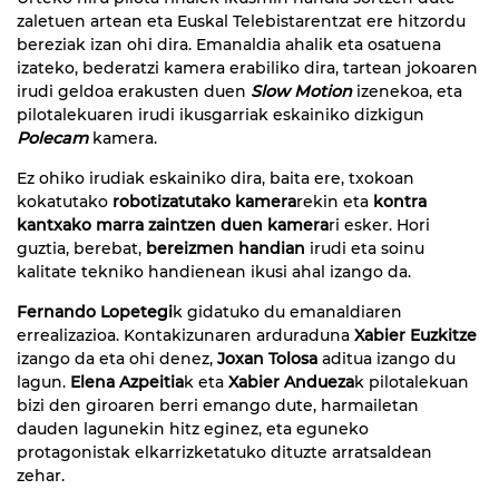
zaletuen artean eta Euskal Telebistarentzat ere hitzordu
bereziak izan ohi dira. Emanaldia ahalik eta osatuena
izateko, bederatzi kamera erabiliko dira, tartean jokoaren
irudi geldoa erakusten duen
Slow Motion
izenekoa, eta
pilotalekuaren irudi ikusgarriak eskainiko dizkigun
Polecam
kamera.
Ez ohiko irudiak eskainiko dira, baita ere, txokoan
kokatutako
robotizatutako kamera
rekin eta
kontra
kantxako marra zaintzen duen kamera
ri esker. Hori
guztia, berebat,
bereizmen handian
irudi eta soinu
kalitate tekniko handienean ikusi ahal izango da.
Fernando Lopetegi
k gidatuko du emanaldiaren
errealizazioa. Kontakizunaren arduraduna
Xabier Euzkitze
izango da eta ohi denez,
Joxan Tolosa
aditua izango du
lagun.
Elena Azpeitia
k eta
Xabier Andueza
k pilotalekuan
bizi den giroaren berri emango dute, harmailetan
dauden lagunekin hitz eginez, eta eguneko
protagonistak elkarrizketatuko dituzte arratsaldean
zehar.