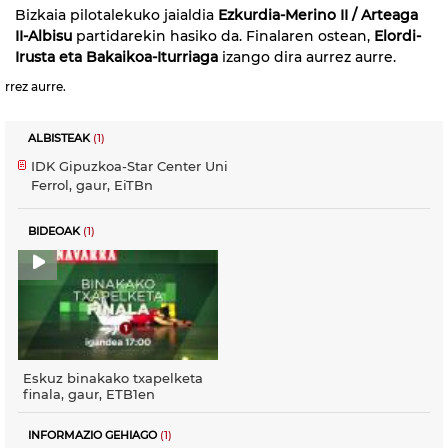
Bizkaia pilotalekuko jaialdia
Ezkurdia-Merino II / Arteaga
II-Albisu
partidarekin hasiko da. Finalaren ostean,
Elordi-
Irusta eta Bakaikoa-Iturriaga
izango dira aurrez aurre.
rrez aurre.
ALBISTEAK
(1)
IDK Gipuzkoa-Star Center Uni
Ferrol, gaur, EiTBn
BIDEOAK
(1)
Eskuz binakako txapelketa
finala, gaur, ETB1en
INFORMAZIO GEHIAGO
(1)