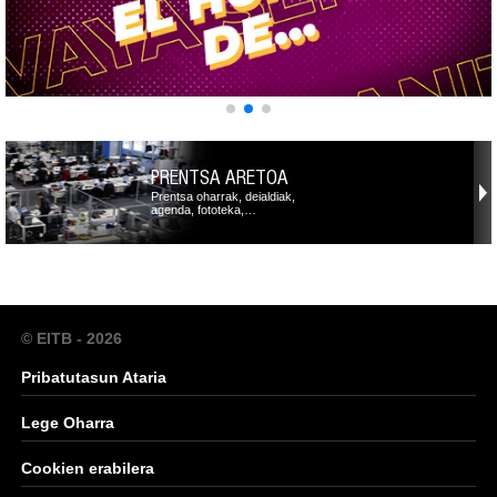
PRENTSA ARETOA
Prentsa oharrak, deialdiak,
agenda, fototeka,…
© EITB - 2026
Pribatutasun Ataria
Lege Oharra
Cookien erabilera