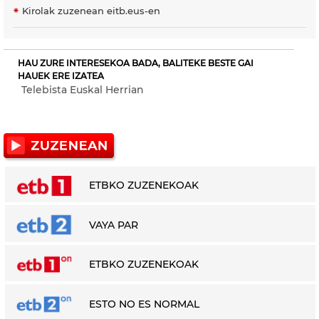
Kirolak zuzenean eitb.eus-en
HAU ZURE INTERESEKOA BADA, BALITEKE BESTE GAI
HAUEK ERE IZATEA
Telebista Euskal Herrian
ETBKO ZUZENEKOAK
VAYA PAR
ETBKO ZUZENEKOAK
ESTO NO ES NORMAL