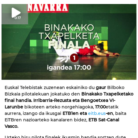
0:17
Euskal Telebistak zuzenean eskainiko du
gaur
Bilboko
Bizkaia pilotalekuan jokatuko den
Binakako Txapelketako
final handia. Irribarria-Rezusta eta Bengoetxea VI-
Larunbe
bikoteen arteko norgehiagoka,
17:00
etatik
aurrera, izango da ikusgai
ETB1en eta
eitb.eus
-en
, baita
EiTBren nazioarteko kanalaren bidez,
ETB Sat-Canal
Vasco.
Urteko hiru pilota finalek ikusmin handia sortzen dute