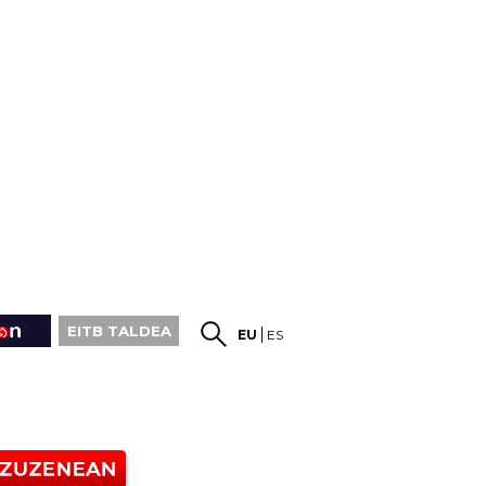
EITB TALDEA
EU
ES