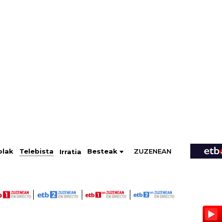
ZUZENEAN
Telebista
Besteak
olak
Irratia