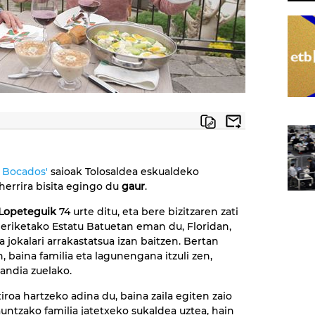
a Bocados'
saioak Tolosaldea eskualdeko
herrira bisita egingo du
gaur
.
 Lopeteguik
74 urte ditu, eta bere bizitzaren zati
riketako Estatu Batuetan eman du, Floridan,
 jokalari arrakastatsua izan baitzen. Bertan
, baina familia eta lagunengana itzuli zen,
andia zuelako.
tiroa hartzeko adina du, baina zaila egiten zaio
auntzako familia jatetxeko sukaldea uztea, hain