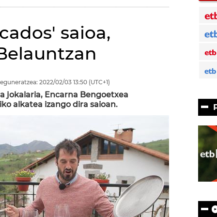
ocados' saioa,
 Belauntzan
eguneratzea:
2022/02/03
13:50
(UTC+1)
a jokalaria, Encarna Bengoetxea
iko alkatea izango dira saioan.