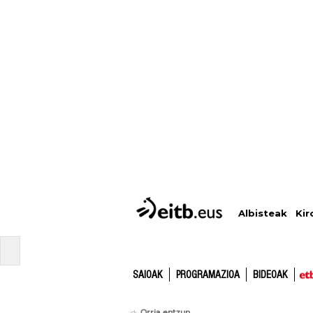
Albisteak
Kir
SAIOAK
PROGRAMAZIOA
BIDEOAK
Orria entzun