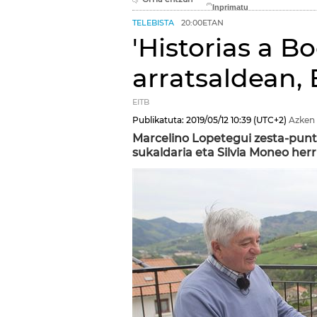
TELEBISTA
20:00ETAN
'Historias a B
arratsaldean,
EITB
Publikatuta:
2019/05/12
10:39
(UTC+2)
Azken 
Marcelino Lopetegui zesta-punt
sukaldaria eta Silvia Moneo herr