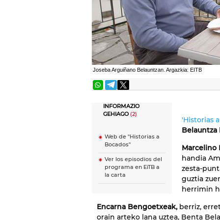
Joseba Arguiñano Belauntzan. Argazkia: EITB
INFORMAZIO
GEHIAGO
(2)
'Historias 
Belauntza
Web de "Historias a
Bocados"
Marcelino
handia Ame
Ver los episodios del
programa en EiTB a
zesta-punta
la carta
guztia zuen
herrimin h
Encarna Bengoetxeak,
berriz, erre
orain arteko lana uztea, Benta Bel