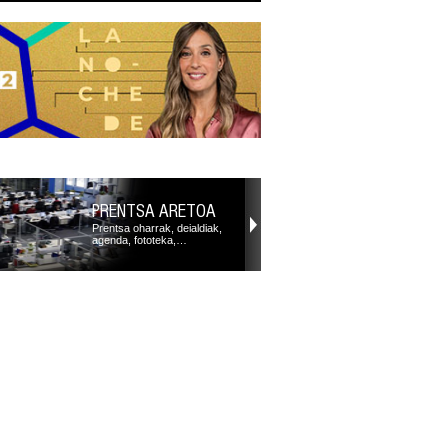
PRENTSA ARETOA
Prentsa oharrak, deialdiak,
agenda, fototeka,…