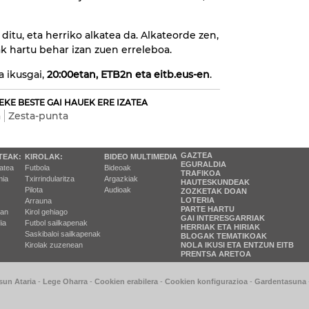
ditu, eta herriko alkatea da. Alkateorde zen,
ak hartu behar izan zuen erreleboa.
 ikusgai,
20:00etan, ETB2n eta eitb.eus-en
.
EKE BESTE GAI HAUEK ERE IZATEA
a
Zesta-punta
GAZTEA
TEAK:
KIROLAK:
BIDEO MULTIMEDIA
EGURALDIA
tatea
Futbola
Bideoak
TRAFIKOA
ia
Txirrindularitza
Argazkiak
HAUTESKUNDEAK
Pilota
Audioak
ZOZKETAK DOAN
LOTERIA
Arrauna
PARTE HARTU
ran
Kirol gehiago
GAI INTERESGARRIAK
ia
Futbol sailkapenak
HERRIAK ETA HIRIAK
Saskibaloi sailkapenak
BLOGAK TEMATIKOAK
Kirolak zuzenean
NOLA IKUSI ETA ENTZUN EITB
PRENTSA ARETOA
sun Ataria
-
Lege Oharra
-
Cookien erabilera
-
Cookien konfigurazioa
-
Gardentasuna