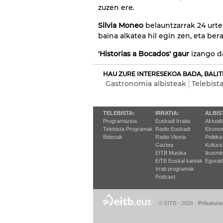
zuzen ere.
Silvia Moneo
belauntzarrak 24 urte 
baina alkatea hil egin zen, eta ber
'Historias a Bocados' gaur
izango da
HAU ZURE INTERESEKOA BADA, BALIT
Gastronomia albisteak
Telebist
TELEBISTA:
IRRATIA:
ALBIS
Programazioa
Euskadi Irratia
Aktuali
Telebista Programak
Radio Euskadi
Ekonom
Bideoak
Radio Vitoria
Politika
Gaztea
Kultura
EITB Musika
Ikusmi
EiTB Euskal kantak
Egurald
Irrati programak
Podcast
© EITB - 2026
-
Pribatuta