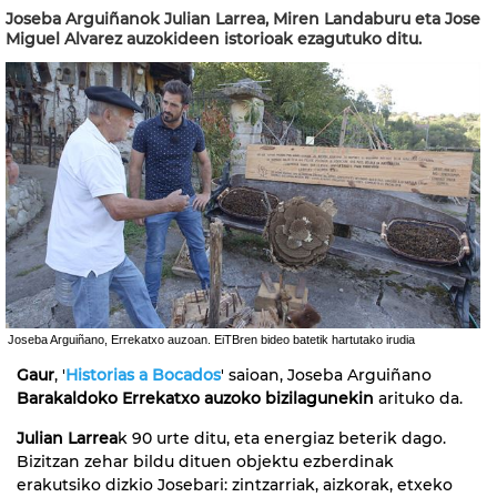
Joseba Arguiñanok Julian Larrea, Miren Landaburu eta Jose
Miguel Alvarez auzokideen istorioak ezagutuko ditu.
Joseba Arguiñano, Errekatxo auzoan. EiTBren bideo batetik hartutako irudia
Gaur
, '
Historias a Bocados
' saioan, Joseba Arguiñano
Barakaldoko Errekatxo auzoko bizilagunekin
arituko da.
Julian Larrea
k 90 urte ditu, eta energiaz beterik dago.
Bizitzan zehar bildu dituen objektu ezberdinak
erakutsiko dizkio Josebari: zintzarriak, aizkorak, etxeko