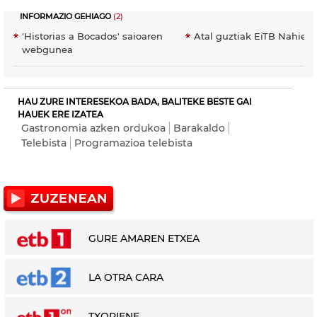
INFORMAZIO GEHIAGO
(2)
'Historias a Bocados' saioaren
Atal guztiak EiTB Nahier
webgunea
HAU ZURE INTERESEKOA BADA, BALITEKE BESTE GAI
HAUEK ERE IZATEA
Gastronomia azken ordukoa
Barakaldo
Telebista
Programazioa telebista
GURE AMAREN ETXEA
LA OTRA CARA
TXORIENE