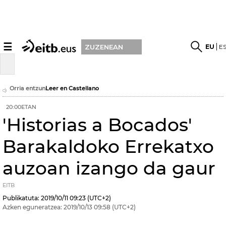
☰
EU
E
ZUZENEAN
Orria entzun
Leer en Castellano
20:00ETAN
'Historias a Bocados'
Barakaldoko Errekatxo
auzoan izango da gaur
EITB
Publikatuta:
2019/10/11
09:23
(UTC+2)
Azken eguneratzea:
2019/10/13
09:58
(UTC+2)