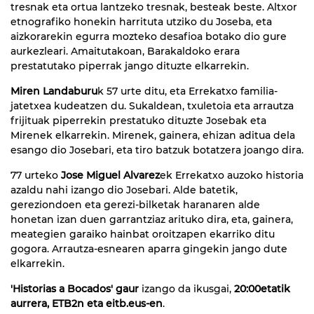
tresnak eta ortua lantzeko tresnak, besteak beste. Altxor
etnografiko honekin harrituta utziko du Joseba, eta
aizkorarekin egurra mozteko desafioa botako dio gure
aurkezleari. Amaitutakoan, Barakaldoko erara
prestatutako piperrak jango dituzte elkarrekin.
Miren Landaburu
k 57 urte ditu, eta Errekatxo familia-
jatetxea kudeatzen du. Sukaldean, txuletoia eta arrautza
frijituak piperrekin prestatuko dituzte Josebak eta
Mirenek elkarrekin. Mirenek, gainera, ehizan aditua dela
esango dio Josebari, eta tiro batzuk botatzera joango dira.
77 urteko
Jose Miguel Alvarez
ek Errekatxo auzoko historia
azaldu nahi izango dio Josebari. Alde batetik,
gereziondoen eta gerezi-bilketak haranaren alde
honetan izan duen garrantziaz arituko dira, eta, gainera,
meategien garaiko hainbat oroitzapen ekarriko ditu
gogora. Arrautza-esnearen aparra gingekin jango dute
elkarrekin.
'Historias a Bocados' gaur
izango da ikusgai,
20:00etatik
aurrera, ETB2n eta eitb.eus-en
.