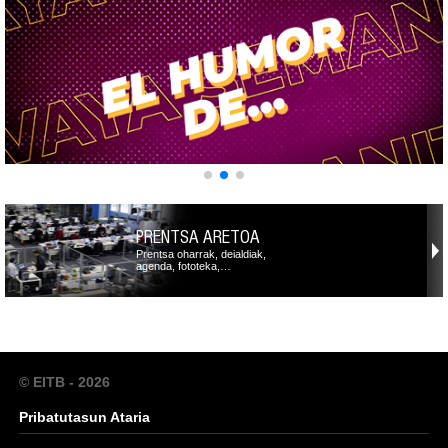
PRENTSA ARETOA
Prentsa oharrak, deialdiak,
agenda, fototeka,…
© EITB - 2026
Pribatutasun Ataria